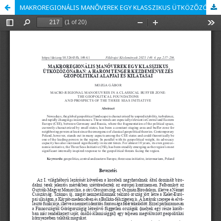
MAKROREGIONÁLIS MANŐVEREK EGY KLASSZIKUS ÜTKÖZŐZÓNÁBAN: A HÁROM TENGER KEZDEMÉNYEZÉS GEOPOLITIKAI ALAPJAI ÉS KILÁTÁSAI