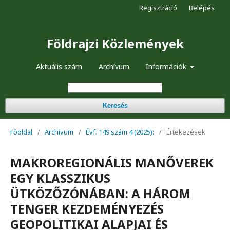
Regisztráció
Belépés
Földrajzi Közlemények
Aktuális szám
Archívum
Információk
Keresés
Főoldal
/
Archívum
/
Évf. 149 szám 4 (2025):
/
Értekezések
MAKROREGIONÁLIS MANŐVEREK
EGY KLASSZIKUS
ÜTKÖZŐZÓNÁBAN: A HÁROM
TENGER KEZDEMÉNYEZÉS
GEOPOLITIKAI ALAPJAI ÉS