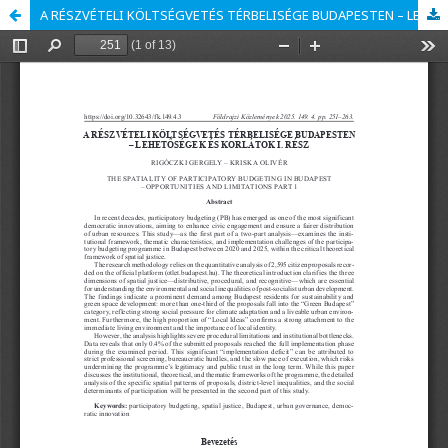
A RÉSZVÉTELI KÖLTSÉGVETÉS TÉRBELISÉGE BUDAPESTEN – LEHETŐSÉGEK ÉS KORLÁTOK I. RÉSZ