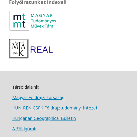
Folyóiratunkat indexeli
Társoldalaink:
Magyar Földrajzi Társa
ság
HUN-REN CSFK Földrajztudományi Intézet
Hungarian Geographical Bulletin
A Földgömb