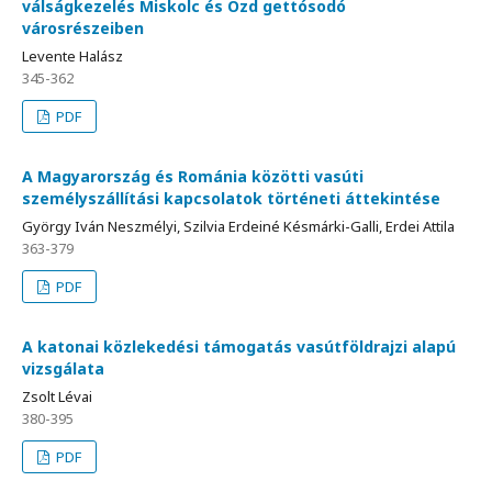
válságkezelés Miskolc és Ózd gettósodó
városrészeiben
Levente Halász
345-362
PDF
A Magyarország és Románia közötti vasúti
személyszállítási kapcsolatok történeti áttekintése
György Iván Neszmélyi, Szilvia Erdeiné Késmárki-Galli, Erdei Attila
363-379
PDF
A katonai közlekedési támogatás vasútföldrajzi alapú
vizsgálata
Zsolt Lévai
380-395
PDF