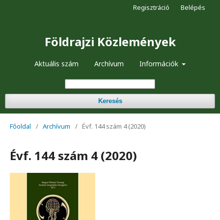
Regisztráció
Belépés
Földrajzi Közlemények
Aktuális szám
Archívum
Információk
Keresés
Főoldal
/
Archívum
/
Évf. 144 szám 4 (2020)
Évf. 144 szám 4 (2020)