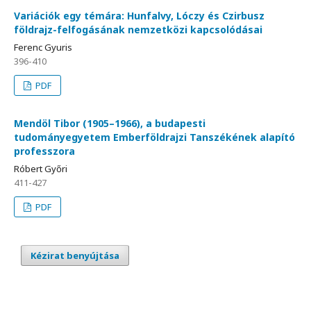
Variációk egy témára: Hunfalvy, Lóczy és Czirbusz
földrajz-felfogásának nemzetközi kapcsolódásai
Ferenc Gyuris
396-410
PDF
Mendöl Tibor (1905–1966), a budapesti
tudományegyetem Emberföldrajzi Tanszékének alapító
professzora
Róbert Győri
411-427
PDF
Kézirat benyújtása