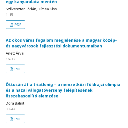
egy kanyarulata mentén
Szilveszter Fórián, Tímea Kiss
1-15
PDF
Az okos város fogalom megjelenése a magyar közép-
és nagyvárosok fejlesztési dokumentumaiban
Anett Árvai
16-32
PDF
Öttusán át a triatlonig – a nemzetközi földrajzi olimpia
és a hazai válogatóverseny felépítésének
összehasonlító elemzése
Dóra Bálint
33-47
PDF