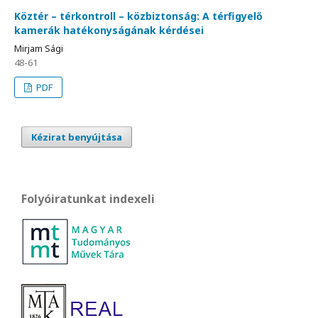
Köztér – térkontroll – közbiztonság: A térfigyelő
kamerák hatékonyságának kérdései
Mirjam Sági
48-61
PDF
Kézirat benyújtása
Folyóiratunkat indexeli