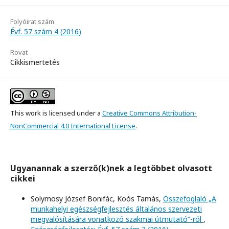
Folyóirat szám
Évf. 57 szám 4 (2016)
Rovat
Cikkismertetés
This work is licensed under a
Creative Commons Attribution-
NonCommercial 4.0 International License
.
Ugyanannak a szerző(k)nek a legtöbbet olvasott
cikkei
Solymosy József Bonifác, Koós Tamás,
Összefoglaló „A
munkahelyi egészségfejlesztés általános szervezeti
megvalósítására vonatkozó szakmai útmutató”-ról
,