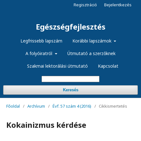
Regisztráció
Bejelentkezés
Egészségfejlesztés
Legfrissebb lapszám
Korábbi lapszámok
A folyóiratról
Útmutató a szerzőknek
Szakmai lektorálási útmutató
Kapcsolat
Keresés
Főoldal
/
Archívum
/
Évf. 57 szám 4 (2016)
/
Cikkismertetés
Kokainizmus kérdése