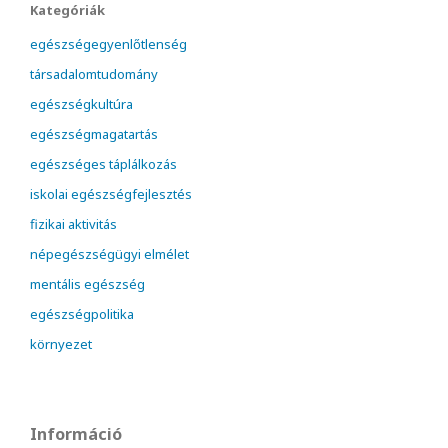
Kategóriák
egészségegyenlőtlenség
társadalomtudomány
egészségkultúra
egészségmagatartás
egészséges táplálkozás
iskolai egészségfejlesztés
fizikai aktivitás
népegészségügyi elmélet
mentális egészség
egészségpolitika
környezet
Információ