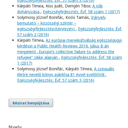
Egészségfejlesztés: Évf. 57 szám 3 (2016)
Kárpáti Tímea, Kiss Judit, Demjén Tibor,
A nők
dohányzása
,
Egészségfejlesztés: Évf. 58 szám 1 (2017)
Solymosy József Bonifác, Koós Tamás,
Irányelv
bemutató – közösségi színtér –
egészség(fejlesztési)terv(ezés)
,
Egészségfejlesztés: Évf.
57 szám 2 (2016)
Kárpáti Tímea,
Az európai menekültválság egészségügyi
kérdései a Public Health Reviews 2016. július 8-án
megjelent „Europe’s collective failure to address the
refugee” cikke alapján
,
Egészségfejlesztés: Évf. 58 szám
1 (2017)
Solymosy József Bonifác, Kárpáti Tímea,
A szexuális
életre nevelő könyv ajánlója 81 évvel ezelőttről
,
Egészségfejlesztés: Évf. 57 szám 3 (2016)
Kézirat benyújtása
Nyelv