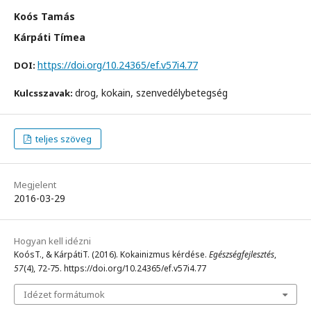
Koós Tamás
Kárpáti Tímea
https://doi.org/10.24365/ef.v57i4.77
DOI:
drog, kokain, szenvedélybetegség
Kulcsszavak:
teljes szöveg
Megjelent
2016-03-29
Hogyan kell idézni
KoósT., & KárpátiT. (2016). Kokainizmus kérdése.
Egészségfejlesztés
,
57
(4), 72-75. https://doi.org/10.24365/ef.v57i4.77
Idézet formátumok