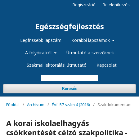
Regisztráció
Bejelentkezés
Egészségfejlesztés
Legfrissebb lapszám
Korábbi lapszámok
A folyóiratról
Útmutató a szerzőknek
Szakmai lektorálási útmutató
Kapcsolat
Keresés
Főoldal
/
Archívum
/
Évf. 57 szám 4 (2016)
/
Szakdokumentum
A korai iskolaelhagyás
csökkentését célzó szakpolitika -