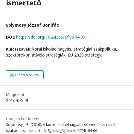
ismertető
Solymosy József Bonifác
https://doi.org/10.24365/ef.v57i4.89
DOI:
korai iskolaelhagyás, stratégiai szakpolitika,
Kulcsszavak:
szektorokon átívelő stratégiák, EU 2020 stratégia
teljes szöveg
Megjelent
2016-03-29
Hogyan kell idézni
Solymosy J. B. (2016). A korai iskolaelhagyás csökkentését célzó
szakpolitika - ismertető.
Egészségfejlesztés
,
57
(4), 64-66.