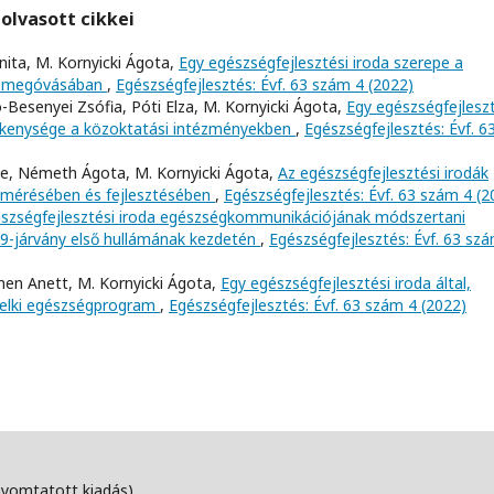
olvasott cikkei
ita, M. Kornyicki Ágota,
Egy egészségfejlesztési iroda szerepe a
ek megóvásában
,
Egészségfejlesztés: Évf. 63 szám 4 (2022)
-Besenyei Zsófia, Póti Elza, M. Kornyicki Ágota,
Egy egészségfejleszt
evékenysége a közoktatási intézményekben
,
Egészségfejlesztés: Évf. 6
de, Németh Ágota, M. Kornyicki Ágota,
Az egészségfejlesztési irodák
lmérésében és fejlesztésében
,
Egészségfejlesztés: Évf. 63 szám 4 (2
szségfejlesztési iroda egészségkommunikációjának módszertani
19-járvány első hullámának kezdetén
,
Egészségfejlesztés: Évf. 63 sz
men Anett, M. Kornyicki Ágota,
Egy egészségfejlesztési iroda által,
lelki egészségprogram
,
Egészségfejlesztés: Évf. 63 szám 4 (2022)
nyomtatott kiadás)