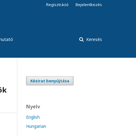
Regisztráció
Bejelentkezés
tmutató
Keresés
Kézirat benyújtása
ók
Nyelv
English
Hungarian