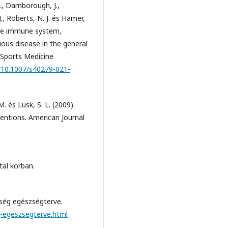
M., Darnborough, J.,
J., Roberts, N. J. és Hamer,
 the immune system,
ious disease in the general
 Sports Medicine
g/10.1007/s40279-021-
M. és Lusk, S. L. (2009).
ventions. American Journal
atal korban.
érség egészségterve.
g-egeszsegterve.html