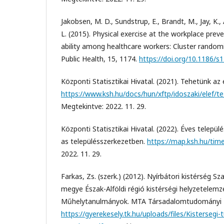
Jakobsen, M. D., Sundstrup, E., Brandt, M., Jay, K.,
L. (2015). Physical exercise at the workplace prev
ability among healthcare workers: Cluster randomi
Public Health, 15, 1174.
https://doi.org/10.1186/
Központi Statisztikai Hivatal. (2021). Tehetünk az
https://www.ksh.hu/docs/hun/xftp/idoszaki/elef/t
Megtekintve: 2022. 11. 29.
Központi Statisztikai Hivatal. (2022). Éves települ
as településszerkezetben.
https://map.ksh.hu/tim
2022. 11. 29.
Farkas, Zs. (szerk.) (2012). Nyírbátori kistérség 
megye Észak-Alföldi régió kistérségi helyzetelem
Műhelytanulmányok. MTA Társadalomtudományi 
https://gyerekesely.tk.hu/uploads/files/Kistersegi