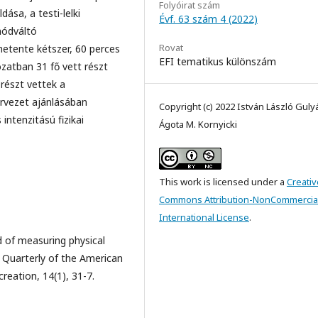
Folyóirat szám
ása, a testi-lelki
Évf. 63 szám 4 (2022)
módváltó
Rovat
etente kétszer, 60 perces
EFI tematikus különszám
zatban 31 fő vett részt
részt vettek a
ervezet ajánlásában
Copyright (c) 2022 István László Guly
intenzitású fizikai
Ágota M. Kornyicki
This work is licensed under a
Creativ
Commons Attribution-NonCommercial
International License
.
d of measuring physical
 Quarterly of the American
reation, 14(1), 31-7.