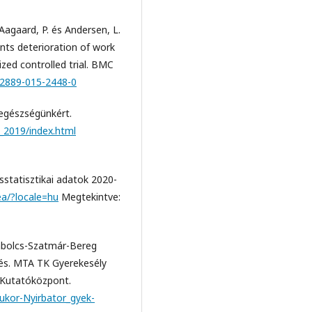
 Aagaard, P. és Andersen, L.
ents deterioration of work
zed controlled trial. BMC
s12889-015-2448-0
 egészségünkért.
e_2019/index.html
ésstatisztikai adatok 2020-
ea/?locale=hu
Megtekintve:
Szabolcs-Szatmár-Bereg
zés. MTA TK Gyerekesély
Kutatóközpont.
-tukor-Nyirbator_gyek-