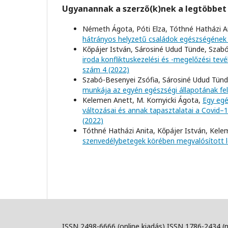
Ugyanannak a szerző(k)nek a legtöbbet 
Németh Ágota, Póti Elza, Tóthné Hatházi An
hátrányos helyzetű családok egészségén
Kőpájer István, Sárosiné Udud Tünde, Szabó
iroda konfliktuskezelési és -megelőzési t
szám 4 (2022)
Szabó-Besenyei Zsófia, Sárosiné Udud Tün
munkája az egyén egészségi állapotának fe
Kelemen Anett, M. Kornyicki Ágota,
Egy egé
változásai és annak tapasztalatai a Covid–
(2022)
Tóthné Hatházi Anita, Kőpájer István, Kele
szenvedélybetegek körében megvalósított 
ISSN 2498-6666 (online kiadás) ISSN 1786-2434 (