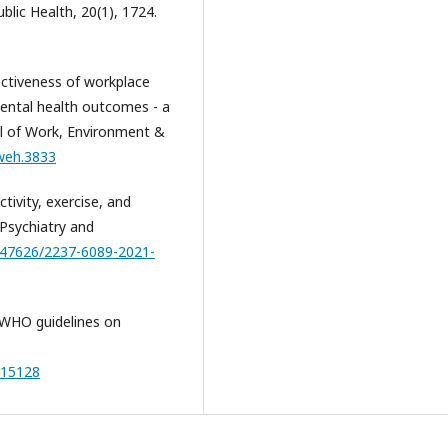
lic Health, 20(1), 1724.
fectiveness of workplace
mental health outcomes - a
al of Work, Environment &
jweh.3833
tivity, exercise, and
 Psychiatry and
0.47626/2237-6089-2021-
 WHO guidelines on
015128