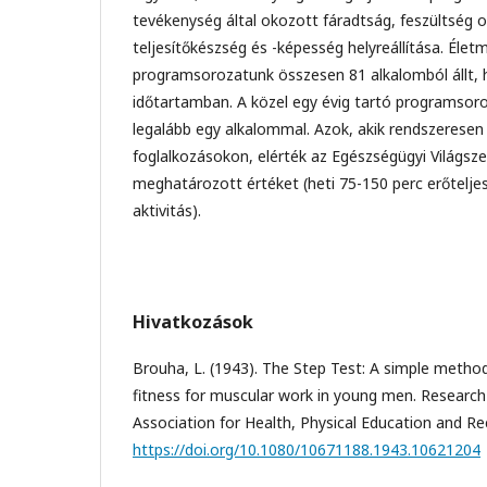
tevékenység által okozott fáradtság, feszültség old
teljesítőkészség és -képesség helyreállítása. Élet
programsorozatunk összesen 81 alkalomból állt, h
időtartamban. A közel egy évig tartó programsoro
legalább egy alkalommal. Azok, akik rendszeresen 
foglalkozásokon, elérték az Egészségügyi Világsz
meghatározott értéket (heti 75-150 perc erőteljes 
aktivitás).
Hivatkozások
Brouha, L. (1943). The Step Test: A simple metho
fitness for muscular work in young men. Research
Association for Health, Physical Education and Rec
https://doi.org/10.1080/10671188.1943.10621204