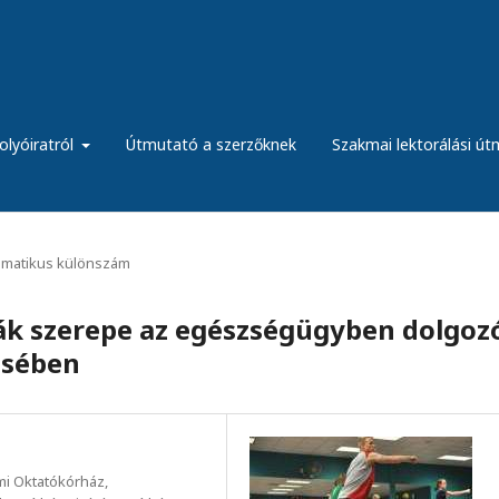
olyóiratról
Útmutató a szerzőknek
Szakmai lektorálási ú
tematikus különszám
dák szerepe az egészségügyben dolgoz
ésében
i Oktatókórház,