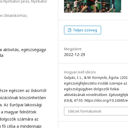
 Nyírbátori Járás, Nyírbátor
i Oktatókórház,
Teljes szöveg
Megjelent
ai aktivitás, egészségügyi
2022-12-29
da
Hogyan kell idézni
Gulyás, I. L., & M. Kornyicki, Ágota. (202
egészségfejlesztési irodák szerepe az
egészségügyben dolgozók fizikai
része egészen az őskortól
aktivitásának növelésében.
Egészségfejl
anizációnak köszönhetően
63
(4), 47-55. https://doi.org/10.24365/
a. Az Európai lakossági
Idézet formátumok
 a magyar felnőttek
dolgozók számára az
 fő célja a mindennapi