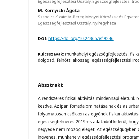
Egészségfejlesztési Osztály, Egészségfejlesztési Iroda
M. Kornyicki Ágota
Szabolcs-Szatmár-Bereg Megyei Kórházak és Egyetem
Egészségfejlesztési Osztály, Nyíregyháza
https://doi.org/10.24365/ef.9246
DOI:
munkahelyi egészségfejlesztés, fizik
Kulcsszavak:
dolgozó, felnőtt lakosság, egészségfejlesztési iro
Absztrakt
A rendszeres fizikai aktivitás mindennapi életünk 
kezdve. Az ipari forradalom hatásainak és az urb
folyamatosan csökken az egyének fizikai aktivitás
egészségfelmérés 2019-es adataiból kiderül, hogy
negyede nem mozog eleget. Az egészségügyben 
ingyenes, munkahelyi egészségfejlesztési program