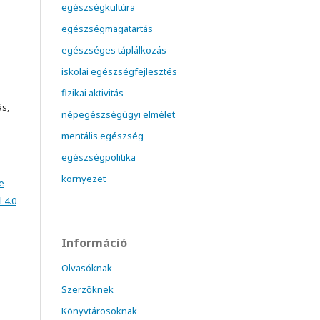
egészségkultúra
egészségmagatartás
egészséges táplálkozás
iskolai egészségfejlesztés
fizikai aktivitás
ás,
népegészségügyi elmélet
mentális egészség
egészségpolitika
környezet
e
 4.0
Információ
Olvasóknak
Szerzőknek
Könyvtárosoknak