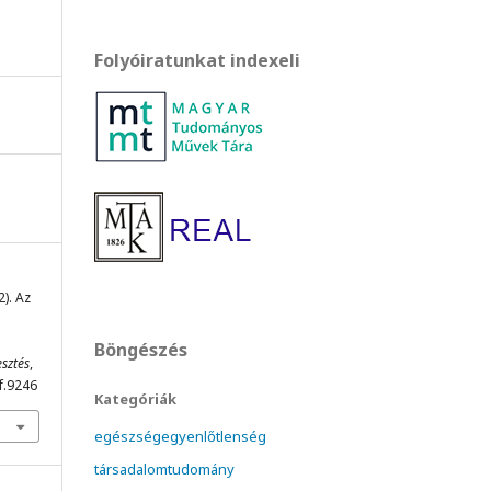
Folyóiratunkat indexeli
2). Az
Böngészés
esztés
,
ef.9246
Kategóriák
egészségegyenlőtlenség
társadalomtudomány