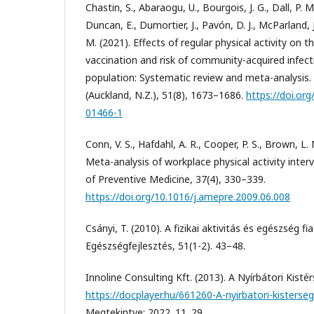
Chastin, S., Abaraogu, U., Bourgois, J. G., Dall, P. 
Duncan, E., Dumortier, J., Pavón, D. J., McParland, 
M. (2021). Effects of regular physical activity on
vaccination and risk of community-acquired infect
population: Systematic review and meta-analysis.
(Auckland, N.Z.), 51(8), 1673–1686.
https://doi.or
01466-1
Conn, V. S., Hafdahl, A. R., Cooper, P. S., Brown, L. 
Meta-analysis of workplace physical activity inter
of Preventive Medicine, 37(4), 330–339.
https://doi.org/10.1016/j.amepre.2009.06.008
Csányi, T. (2010). A fizikai aktivitás és egészség fi
Egészségfejlesztés, 51(1-2). 43–48.
Innoline Consulting Kft. (2013). A Nyírbátori Kist
https://docplayer.hu/661260-A-nyirbatori-kisterse
Megtekintve: 2022. 11. 29.