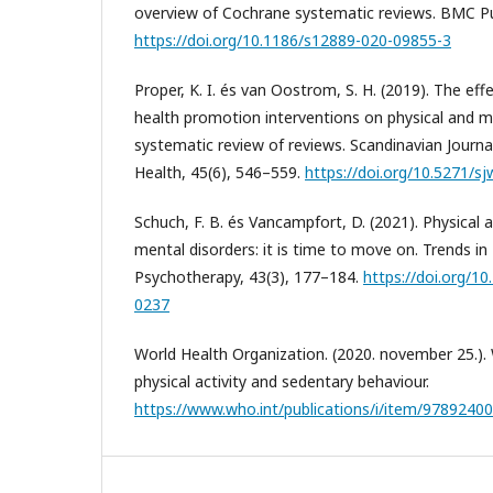
overview of Cochrane systematic reviews. BMC Pub
https://doi.org/10.1186/s12889-020-09855-3
Proper, K. I. és van Oostrom, S. H. (2019). The ef
health promotion interventions on physical and 
systematic review of reviews. Scandinavian Journ
Health, 45(6), 546–559.
https://doi.org/10.5271/s
Schuch, F. B. és Vancampfort, D. (2021). Physical ac
mental disorders: it is time to move on. Trends in
Psychotherapy, 43(3), 177–184.
https://doi.org/1
0237
World Health Organization. (2020. november 25.).
physical activity and sedentary behaviour.
https://www.who.int/publications/i/item/9789240