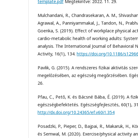
template.pdf
Megtekintve: 2022. 11. 29.
Mulchandani, R., Chandrasekaran, A. M., Shivashank
Agrawal, A., Panniyammakal, J., Tandon, N., Prabh
Goenka, S. (2019). Effect of workplace physical act
cardio-metabolic health of working adults: Syste
analysis. The International Journal of Behavioral N
Activity, 16(1), 134.
https://doi.org/10.1186/s1296
Pavlik, G. (2015). A rendszeres fizikai aktivitás s
megelőzésében, az egészség megőrzésében. Egés
26.
Pfau, C., Pető, K. és Bácsné Bába, É. (2019). A fizik
egészségbefektetés. Egészségfejlesztés, 60(1), 3
http://dx.doi.org/10.24365/ef.v60i1.354
Posadzki, P., Pieper, D., Bajpai, R., Makaruk, H., K
és Semwal, M. (2020). Exercise/physical activity 