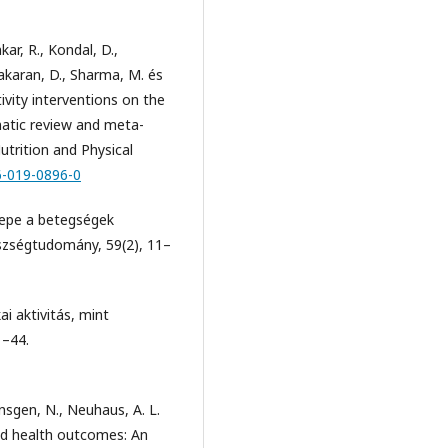
ar, R., Kondal, D.,
akaran, D., Sharma, M. és
ivity interventions on the
matic review and meta-
utrition and Physical
6-019-0896-0
zerepe a betegségek
zségtudomány, 59(2), 11–
ai aktivitás, mint
1–44.
önsgen, N., Neuhaus, A. L.
and health outcomes: An