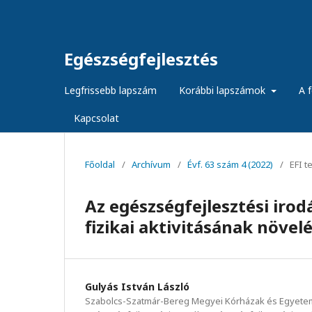
Egészségfejlesztés
Legfrissebb lapszám
Korábbi lapszámok
A f
Kapcsolat
Főoldal
/
Archívum
/
Évf. 63 szám 4 (2022)
/
EFI 
Az egészségfejlesztési iro
fizikai aktivitásának növel
Gulyás István László
Szabolcs-Szatmár-Bereg Megyei Kórházak és Egyetem