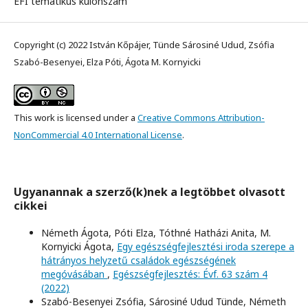
EFI tematikus különszám
Copyright (c) 2022 István Kőpájer, Tünde Sárosiné Udud, Zsófia
Szabó-Besenyei, Elza Póti, Ágota M. Kornyicki
This work is licensed under a
Creative Commons Attribution-
NonCommercial 4.0 International License
.
Ugyanannak a szerző(k)nek a legtöbbet olvasott
cikkei
Németh Ágota, Póti Elza, Tóthné Hatházi Anita, M.
Kornyicki Ágota,
Egy egészségfejlesztési iroda szerepe a
hátrányos helyzetű családok egészségének
megóvásában
,
Egészségfejlesztés: Évf. 63 szám 4
(2022)
Szabó-Besenyei Zsófia, Sárosiné Udud Tünde, Németh