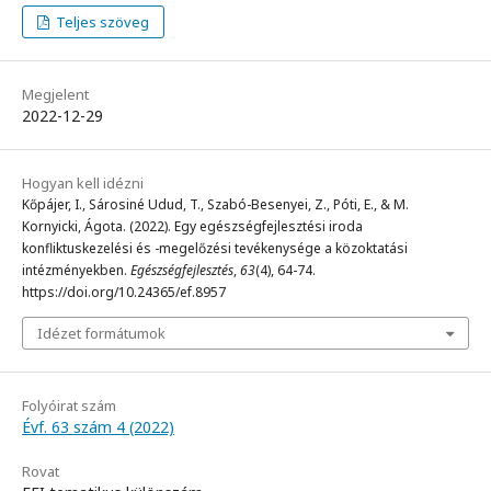
Teljes szöveg
Megjelent
2022-12-29
Hogyan kell idézni
Kőpájer, I., Sárosiné Udud, T., Szabó-Besenyei, Z., Póti, E., & M.
Kornyicki, Ágota. (2022). Egy egészségfejlesztési iroda
konfliktuskezelési és -megelőzési tevékenysége a közoktatási
intézményekben.
Egészségfejlesztés
,
63
(4), 64-74.
https://doi.org/10.24365/ef.8957
Idézet formátumok
Folyóirat szám
Évf. 63 szám 4 (2022)
Rovat