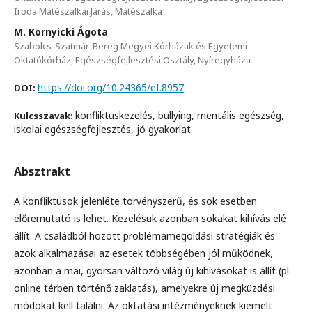
Iroda Mátészalkai Járás, Mátészalka
M. Kornyicki Ágota
Szabolcs-Szatmár-Bereg Megyei Kórházak és Egyetemi
Oktatókórház, Egészségfejlesztési Osztály, Nyíregyháza
https://doi.org/10.24365/ef.8957
DOI:
konfliktuskezelés, bullying, mentális egészség,
Kulcsszavak:
iskolai egészségfejlesztés, jó gyakorlat
Absztrakt
A konfliktusok jelenléte törvényszerű, és sok esetben
előremutató is lehet. Kezelésük azonban sokakat kihívás elé
állít. A családból hozott problémamegoldási stratégiák és
azok alkalmazásai az esetek többségében jól működnek,
azonban a mai, gyorsan változó világ új kihívásokat is állít (pl.
online térben történő zaklatás), amelyekre új megküzdési
módokat kell találni. Az oktatási intézményeknek kiemelt