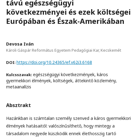
távú egészségügyi
következményei és ezek költségei
Európában és Észak-Amerikában
Devosa Iván
Károli Gáspár Református Egyetem Pedagógiai Kar, Kecskemét
https://doi.org/10.24365/ef.v62i3.6168
DOI:
egészségügyi következmények, káros
Kulcsszavak:
gyermekkori élmények, költségek, áttekintő közlemény,
metaanalízis
Absztrakt
Hazánkban is számtalan személy szenved a káros gyermekkori
élmények hatásaitól: valószínűsíthető, hogy mintegy a
társadalom negyede küszködik ennek élethosszig tartó