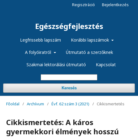
Regisztráció
Bejelentkezés
Egészségfejlesztés
Legfrissebb lapszám
Korábbi lapszámok
A folyóiratról
Útmutató a szerzőknek
Szakmai lektorálási útmutató
Kapcsolat
Keresés
Főoldal
/
Archívum
/
Évf. 62 szám 3 (2021)
/
Cikkismertetés
Cikkismertetés: A káros
gyermekkori élmények hosszú