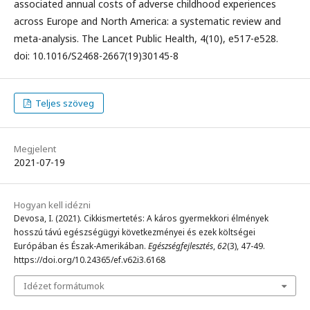
associated annual costs of adverse childhood experiences
across Europe and North America: a systematic review and
meta-analysis. The Lancet Public Health, 4(10), e517-e528.
doi: 10.1016/S2468-2667(19)30145-8
Teljes szöveg
Megjelent
2021-07-19
Hogyan kell idézni
Devosa, I. (2021). Cikkismertetés: A káros gyermekkori élmények
hosszú távú egészségügyi következményei és ezek költségei
Európában és Észak-Amerikában.
Egészségfejlesztés
,
62
(3), 47-49.
https://doi.org/10.24365/ef.v62i3.6168
Idézet formátumok