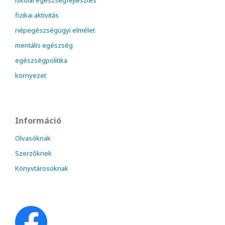
iskolai egészségfejlesztés
fizikai aktivitás
népegészségügyi elmélet
mentális egészség
egészségpolitika
környezet
Információ
Olvasóknak
Szerzőknek
Könyvtárosoknak