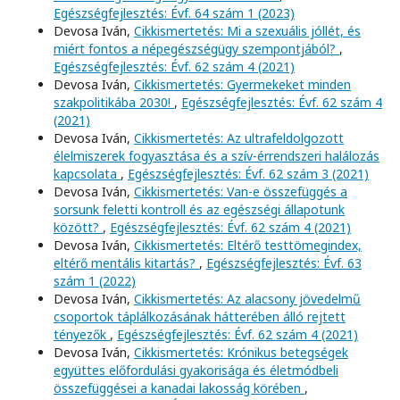
Egészségfejlesztés: Évf. 64 szám 1 (2023)
Devosa Iván,
Cikkismertetés: Mi a szexuális jóllét, és
miért fontos a népegészségügy szempontjából?
,
Egészségfejlesztés: Évf. 62 szám 4 (2021)
Devosa Iván,
Cikkismertetés: Gyermekeket minden
szakpolitikába 2030!
,
Egészségfejlesztés: Évf. 62 szám 4
(2021)
Devosa Iván,
Cikkismertetés: Az ultrafeldolgozott
élelmiszerek fogyasztása és a szív-érrendszeri halálozás
kapcsolata
,
Egészségfejlesztés: Évf. 62 szám 3 (2021)
Devosa Iván,
Cikkismertetés: Van-e összefüggés a
sorsunk feletti kontroll és az egészségi állapotunk
között?
,
Egészségfejlesztés: Évf. 62 szám 4 (2021)
Devosa Iván,
Cikkismertetés: Eltérő testtömegindex,
eltérő mentális kitartás?
,
Egészségfejlesztés: Évf. 63
szám 1 (2022)
Devosa Iván,
Cikkismertetés: Az alacsony jövedelmű
csoportok táplálkozásának hátterében álló rejtett
tényezők
,
Egészségfejlesztés: Évf. 62 szám 4 (2021)
Devosa Iván,
Cikkismertetés: Krónikus betegségek
együttes előfordulási gyakorisága és életmódbeli
összefüggései a kanadai lakosság körében
,