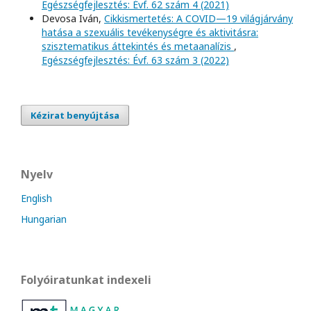
Egészségfejlesztés: Évf. 62 szám 4 (2021)
Devosa Iván,
Cikkismertetés: A COVID—19 világjárvány
hatása a szexuális tevékenységre és aktivitásra:
szisztematikus áttekintés és metaanalízis
,
Egészségfejlesztés: Évf. 63 szám 3 (2022)
Kézirat benyújtása
Nyelv
English
Hungarian
Folyóiratunkat indexeli