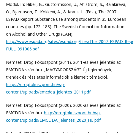
Modul. In: Hibell, B., Guttormsson, U., Ahlström, S., Balakireva,
O., Bjarnason, T., Kokkevi, A., & Kraus, L. (Eds.), The 2007
ESPAD Report Substance use among students in 35 European
countries (pp. 172–183). The Swedish Council for Information
on Alcohol and Other Drugs (CAN).
http://www.espad.org/sites/espad.org/files/The_2007_ESPAD_Rep
FULL_091006.pdf
Nemzeti Drog Fókuszpont (2011). 2011-es éves jelentés az
EMCDDA számára. „MAGYARORSZÁG”. Új fejlemények,
trendek és részletes információk a kiemelt témákról.
https://drogfokuszpont.hu/wp-
content/uploads/emcdda_jelentes_2011.pdf
Nemzeti Drog Fókuszpont (2020). 2020-as éves jelentés az
EMCDDA számára.
http://drogfokuszpont.hu/wp-
content/uploads/EMCDDA_jelentes_2020_HU.pdf