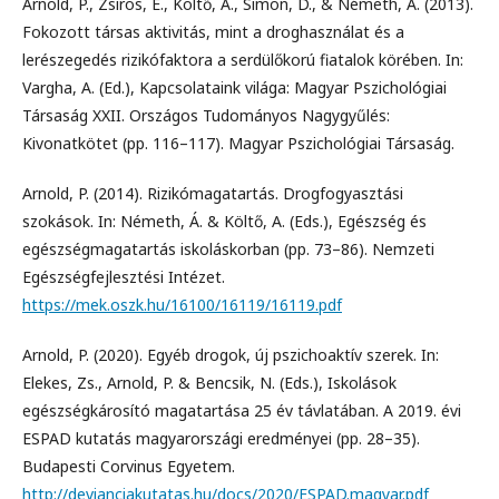
Arnold, P., Zsiros, E., Költő, A., Simon, D., & Németh, Á. (2013).
Fokozott társas aktivitás, mint a droghasználat és a
lerészegedés rizikófaktora a serdülőkorú fiatalok körében. In:
Vargha, A. (Ed.), Kapcsolataink világa: Magyar Pszichológiai
Társaság XXII. Országos Tudományos Nagygyűlés:
Kivonatkötet (pp. 116–117). Magyar Pszichológiai Társaság.
Arnold, P. (2014). Rizikómagatartás. Drogfogyasztási
szokások. In: Németh, Á. & Költő, A. (Eds.), Egészség és
egészségmagatartás iskoláskorban (pp. 73–86). Nemzeti
Egészségfejlesztési Intézet.
https://mek.oszk.hu/16100/16119/16119.pdf
Arnold, P. (2020). Egyéb drogok, új pszichoaktív szerek. In:
Elekes, Zs., Arnold, P. & Bencsik, N. (Eds.), Iskolások
egészségkárosító magatartása 25 év távlatában. A 2019. évi
ESPAD kutatás magyarországi eredményei (pp. 28–35).
Budapesti Corvinus Egyetem.
http://devianciakutatas.hu/docs/2020/ESPAD.magyar.pdf