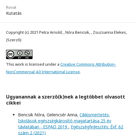
Rovat
Kutatás
Copyright (c) 2021 Petra Arnold, , Nóra Bencsik, , Zsuzsanna Elekes,
(Szerző)
This work is licensed under a
Creative Commons Attribution-
NonCommercial 4.0 International License
.
Ugyanannak a szerző(k)nek a legtöbbet olvasott
cikkei
Bencsik Nóra, Gelencsér Anna,
Cikkismertetés:
Iskolások egészségkárosító magatartása 25 év
távlatában - ESPAD 2019
,
Egészségfejlesztés: Évf. 62
szám 2 (2021)