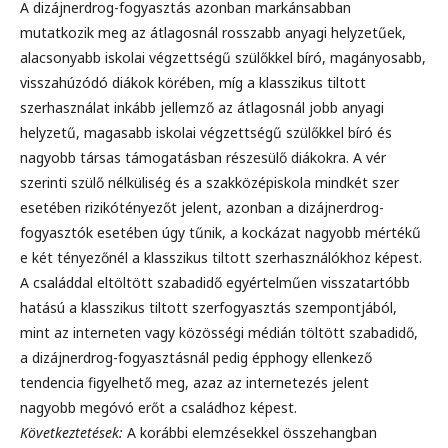
A dizájnerdrog-fogyasztás azonban markánsabban
mutatkozik meg az átlagosnál rosszabb anyagi helyzetűek,
alacsonyabb iskolai végzettségű szülőkkel bíró, magányosabb,
visszahúzódó diákok körében, míg a klasszikus tiltott
szerhasználat inkább jellemző az átlagosnál jobb anyagi
helyzetű, magasabb iskolai végzettségű szülőkkel bíró és
nagyobb társas támogatásban részesülő diákokra. A vér
szerinti szülő nélküliség és a szakközépiskola mindkét szer
esetében rizikótényezőt jelent, azonban a dizájnerdrog-
fogyasztók esetében úgy tűnik, a kockázat nagyobb mértékű
e két tényezőnél a klasszikus tiltott szerhasználókhoz képest.
A családdal eltöltött szabadidő egyértelműen visszatartóbb
hatású a klasszikus tiltott szerfogyasztás szempontjából,
mint az interneten vagy közösségi médián töltött szabadidő,
a dizájnerdrog-fogyasztásnál pedig épphogy ellenkező
tendencia figyelhető meg, azaz az internetezés jelent
nagyobb megóvó erőt a családhoz képest.
Következtetések:
A korábbi elemzésekkel összehangban