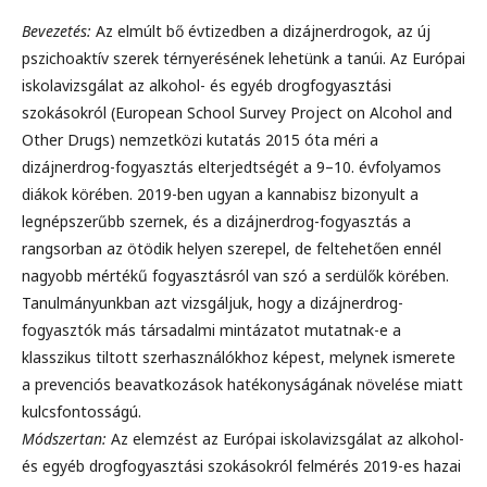
Bevezetés:
Az elmúlt bő évtizedben a dizájnerdrogok, az új
pszichoaktív szerek térnyerésének lehetünk a tanúi. Az Európai
iskolavizsgálat az alkohol- és egyéb drogfogyasztási
szokásokról (European School Survey Project on Alcohol and
Other Drugs) nemzetközi kutatás 2015 óta méri a
dizájnerdrog-fogyasztás elterjedtségét a 9–10. évfolyamos
diákok körében. 2019-ben ugyan a kannabisz bizonyult a
legnépszerűbb szernek, és a dizájnerdrog-fogyasztás a
rangsorban az ötödik helyen szerepel, de feltehetően ennél
nagyobb mértékű fogyasztásról van szó a serdülők körében.
Tanulmányunkban azt vizsgáljuk, hogy a dizájnerdrog-
fogyasztók más társadalmi mintázatot mutatnak-e a
klasszikus tiltott szerhasználókhoz képest, melynek ismerete
a prevenciós beavatkozások hatékonyságának növelése miatt
kulcsfontosságú.
Módszertan:
Az elemzést az Európai iskolavizsgálat az alkohol-
és egyéb drogfogyasztási szokásokról felmérés 2019-es hazai