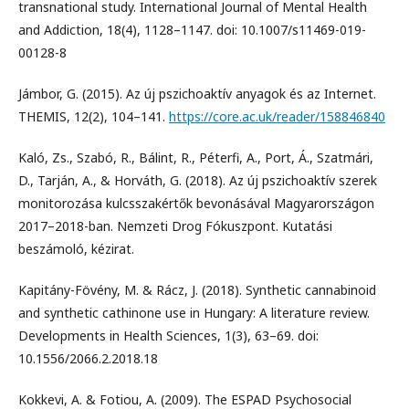
transnational study. International Journal of Mental Health
and Addiction, 18(4), 1128–1147. doi: 10.1007/s11469-019-
00128-8
Jámbor, G. (2015). Az új pszichoaktív anyagok és az Internet.
THEMIS, 12(2), 104–141.
https://core.ac.uk/reader/158846840
Kaló, Zs., Szabó, R., Bálint, R., Péterfi, A., Port, Á., Szatmári,
D., Tarján, A., & Horváth, G. (2018). Az új pszichoaktív szerek
monitorozása kulcsszakértők bevonásával Magyarországon
2017–2018-ban. Nemzeti Drog Fókuszpont. Kutatási
beszámoló, kézirat.
Kapitány-Fövény, M. & Rácz, J. (2018). Synthetic cannabinoid
and synthetic cathinone use in Hungary: A literature review.
Developments in Health Sciences, 1(3), 63–69. doi:
10.1556/2066.2.2018.18
Kokkevi, A. & Fotiou, A. (2009). The ESPAD Psychosocial