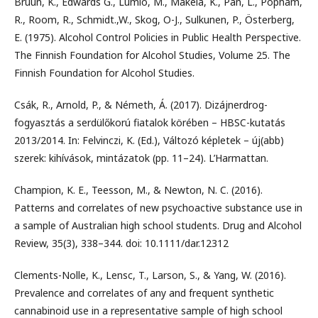
Bruun, K., Edwards G., Lumio, M., Mäkela, K., Pan, L., Popham,
R., Room, R., Schmidt.,W., Skog, O-J., Sulkunen, P., Österberg,
E. (1975). Alcohol Control Policies in Public Health Perspective.
The Finnish Foundation for Alcohol Studies, Volume 25. The
Finnish Foundation for Alcohol Studies.
Csák, R., Arnold, P., & Németh, Á. (2017). Dizájnerdrog-
fogyasztás a serdülőkorú fiatalok körében – HBSC-kutatás
2013/2014. In: Felvinczi, K. (Ed.), Változó képletek – új(abb)
szerek: kihívások, mintázatok (pp. 11–24). L’Harmattan.
Champion, K. E., Teesson, M., & Newton, N. C. (2016).
Patterns and correlates of new psychoactive substance use in
a sample of Australian high school students. Drug and Alcohol
Review, 35(3), 338–344. doi: 10.1111/dar.12312
Clements-Nolle, K., Lensc, T., Larson, S., & Yang, W. (2016).
Prevalence and correlates of any and frequent synthetic
cannabinoid use in a representative sample of high school