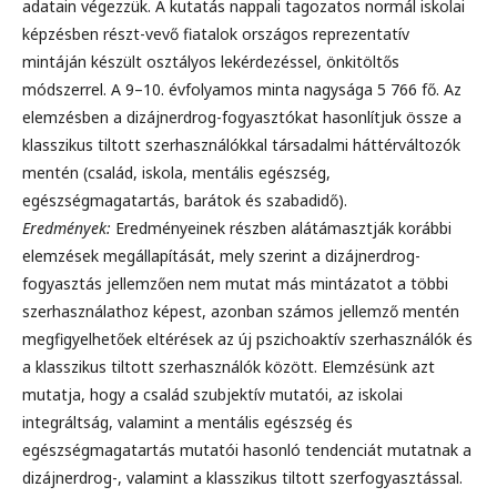
adatain végezzük. A kutatás nappali tagozatos normál iskolai
képzésben részt-vevő fiatalok országos reprezentatív
mintáján készült osztályos lekérdezéssel, önkitöltős
módszerrel. A 9–10. évfolyamos minta nagysága 5 766 fő. Az
elemzésben a dizájnerdrog-fogyasztókat hasonlítjuk össze a
klasszikus tiltott szerhasználókkal társadalmi háttérváltozók
mentén (család, iskola, mentális egészség,
egészségmagatartás, barátok és szabadidő).
Eredmények:
Eredményeinek részben alátámasztják korábbi
elemzések megállapítását, mely szerint a dizájnerdrog-
fogyasztás jellemzően nem mutat más mintázatot a többi
szerhasználathoz képest, azonban számos jellemző mentén
megfigyelhetőek eltérések az új pszichoaktív szerhasználók és
a klasszikus tiltott szerhasználók között. Elemzésünk azt
mutatja, hogy a család szubjektív mutatói, az iskolai
integráltság, valamint a mentális egészség és
egészségmagatartás mutatói hasonló tendenciát mutatnak a
dizájnerdrog-, valamint a klasszikus tiltott szerfogyasztással.