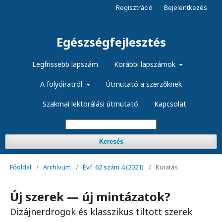
Regisztráció
Bejelentkezés
Egészségfejlesztés
Legfrissebb lapszám
Korábbi lapszámok
A folyóiratról
Útmutató a szerzőknek
Szakmai lektorálási útmutató
Kapcsolat
Keresés
Főoldal
/
Archívum
/
Évf. 62 szám 4 (2021)
/
Kutatás
Új szerek — új mintázatok?
Dizájnerdrogok és klasszikus tiltott szerek