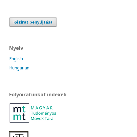
Kézirat benyújtása
Nyelv
English
Hungarian
Folyóiratunkat indexeli