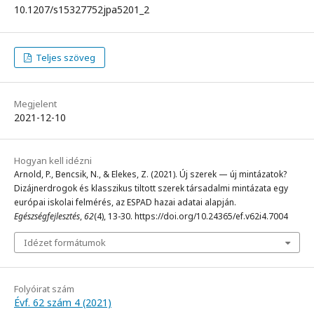
10.1207/s15327752jpa5201_2
Teljes szöveg
Megjelent
2021-12-10
Hogyan kell idézni
Arnold, P., Bencsik, N., & Elekes, Z. (2021). Új szerek — új mintázatok?
Dizájnerdrogok és klasszikus tiltott szerek társadalmi mintázata egy
európai iskolai felmérés, az ESPAD hazai adatai alapján.
Egészségfejlesztés
,
62
(4), 13-30. https://doi.org/10.24365/ef.v62i4.7004
Idézet formátumok
Folyóirat szám
Évf. 62 szám 4 (2021)