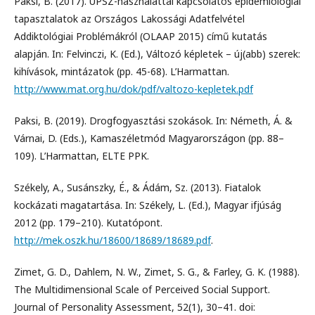
Paksi, B. (2017). ÚPSZ-használattal kapcsolatos epidemiológiai
tapasztalatok az Országos Lakossági Adatfelvétel
Addiktológiai Problémákról (OLAAP 2015) című kutatás
alapján. In: Felvinczi, K. (Ed.), Változó képletek – új(abb) szerek:
kihívások, mintázatok (pp. 45-68). L’Harmattan.
http://www.mat.org.hu/dok/pdf/valtozo-kepletek.pdf
Paksi, B. (2019). Drogfogyasztási szokások. In: Németh, Á. &
Várnai, D. (Eds.), Kamaszéletmód Magyarországon (pp. 88–
109). L’Harmattan, ELTE PPK.
Székely, A., Susánszky, É., & Ádám, Sz. (2013). Fiatalok
kockázati magatartása. In: Székely, L. (Ed.), Magyar ifjúság
2012 (pp. 179–210). Kutatópont.
http://mek.oszk.hu/18600/18689/18689.pdf
.
Zimet, G. D., Dahlem, N. W., Zimet, S. G., & Farley, G. K. (1988).
The Multidimensional Scale of Perceived Social Support.
Journal of Personality Assessment, 52(1), 30–41. doi: