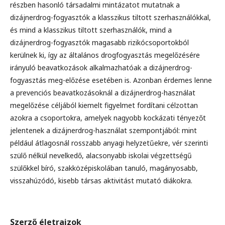
részben hasonló társadalmi mintázatot mutatnak a
dizájnerdrog-fogyasztók a klasszikus tiltott szerhasználókkal,
és mind a klasszikus tiltott szerhasználók, mind a
dizájnerdrog-fogyasztók magasabb rizikócsoportokból
kerülnek ki, így az általános drogfogyasztás megelőzésére
irányuló beavatkozások alkalmazhatóak a dizájnerdrog-
fogyasztás meg-előzése esetében is. Azonban érdemes lenne
a prevenciós beavatkozásoknál a dizájnerdrog-használat
megelőzése céljából kiemelt figyelmet fordítani célzottan
azokra a csoportokra, amelyek nagyobb kockázati tényezőt
jelentenek a dizájnerdrog-használat szempontjából: mint
például átlagosnál rosszabb anyagi helyzetűekre, vér szerinti
szülő nélkül nevelkedő, alacsonyabb iskolai végzettségű
szülőkkel bíró, szakközépiskolában tanuló, magányosabb,
visszahúzódó, kisebb társas aktivitást mutató diákokra.
Szerző életrajzok