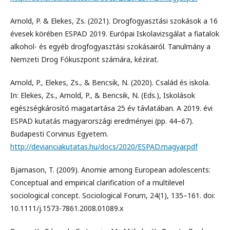
Arnold, P. & Elekes, Zs. (2021). Drogfogyasztási szokások a 16
évesek körében ESPAD 2019. Európai Iskolavizsgálat a fiatalok
alkohol- és egyéb drogfogyasztási szokásairól. Tanulmány a
Nemzeti Drog Fókuszpont számára, kézirat.
Arnold, P., Elekes, Zs., & Bencsik, N. (2020). Család és iskola.
In: Elekes, Zs., Arnold, P., & Bencsik, N. (Eds.), Iskolások
egészségkárosító magatartása 25 év távlatában. A 2019. évi
ESPAD kutatás magyarországi eredményei (pp. 44–67).
Budapesti Corvinus Egyetem.
http://devianciakutatas.hu/docs/2020/ESPAD.magyar.pdf
Bjarnason, T. (2009). Anomie among European adolescents:
Conceptual and empirical clarification of a multilevel
sociological concept. Sociological Forum, 24(1), 135–161. doi:
10.1111/j.1573-7861.2008.01089.x