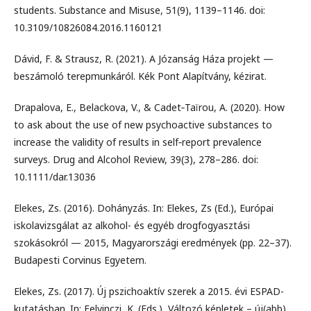
students. Substance and Misuse, 51(9), 1139–1146. doi:
10.3109/10826084.2016.1160121
Dávid, F. & Strausz, R. (2021). A Józanság Háza projekt —
beszámoló terepmunkáról. Kék Pont Alapítvány, kézirat.
Drapalova, E., Belackova, V., & Cadet‐Taïrou, A. (2020). How
to ask about the use of new psychoactive substances to
increase the validity of results in self‐report prevalence
surveys. Drug and Alcohol Review, 39(3), 278–286. doi:
10.1111/dar.13036
Elekes, Zs. (2016). Dohányzás. In: Elekes, Zs (Ed.), Európai
iskolavizsgálat az alkohol- és egyéb drogfogyasztási
szokásokról — 2015, Magyarországi eredmények (pp. 22–37).
Budapesti Corvinus Egyetem.
Elekes, Zs. (2017). Új pszichoaktív szerek a 2015. évi ESPAD-
kutatásban. In: Felvinczi, K. (Eds.), Változó képletek – új(abb)