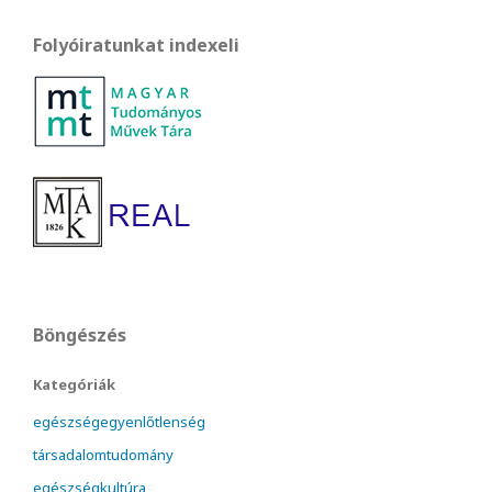
Folyóiratunkat indexeli
Böngészés
Kategóriák
egészségegyenlőtlenség
társadalomtudomány
egészségkultúra