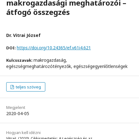
makrogazdasági meghatározói –
átfogó összegzés
Dr. Vitrai József
https://doi.org/10.24365/ef.v61i4.621
DOI:
makrogazdaság,
Kulcsszavak:
egészségmeghatározótényezők, egészségegyenlőtlenségek
teljes szöveg
Megjelent
2020-04-05
Hogyan kell idézni
VitraiJ. (2020). Cikkismertetés: Az egészség és az