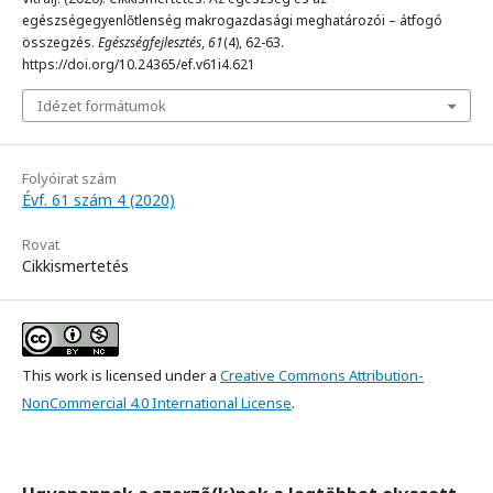
egészségegyenlőtlenség makrogazdasági meghatározói – átfogó
összegzés.
Egészségfejlesztés
,
61
(4), 62-63.
https://doi.org/10.24365/ef.v61i4.621
Idézet formátumok
Folyóirat szám
Évf. 61 szám 4 (2020)
Rovat
Cikkismertetés
This work is licensed under a
Creative Commons Attribution-
NonCommercial 4.0 International License
.