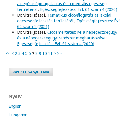
az egészségmagatartás és a mentális egészség
területéről
,
Egészségfejlesztés: Évf. 61 szám 4 (2020)
Dr. Vitrai József,
Tematikus cikkválogatás az iskolai
egészségfejlesztés területéről
,
Egészségfejlesztés: Évf.
62 szám 1 (2021)
Dr. Vitrai József,
Cikkismertetés: Mi a népegészségügy
és a népegészségügyi rendszer meghatározása?
,
Egészségfejlesztés: Évf. 61 szám 4 (2020)
<<
<
2
3
4
5
6
7
8
9
10
11
>
>>
Kézirat benyújtása
Nyelv
English
Hungarian