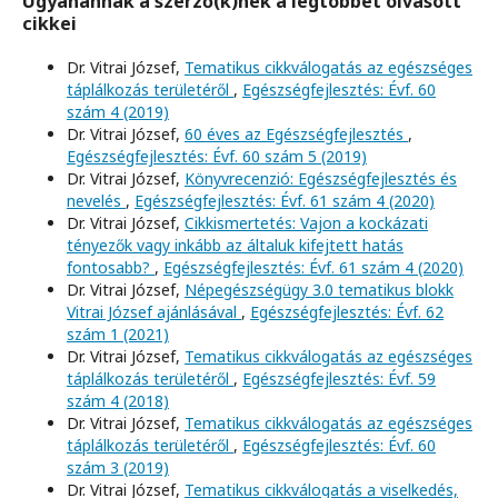
Ugyanannak a szerző(k)nek a legtöbbet olvasott
cikkei
Dr. Vitrai József,
Tematikus cikkválogatás az egészséges
táplálkozás területéről
,
Egészségfejlesztés: Évf. 60
szám 4 (2019)
Dr. Vitrai József,
60 éves az Egészségfejlesztés
,
Egészségfejlesztés: Évf. 60 szám 5 (2019)
Dr. Vitrai József,
Könyvrecenzió: Egészségfejlesztés és
nevelés
,
Egészségfejlesztés: Évf. 61 szám 4 (2020)
Dr. Vitrai József,
Cikkismertetés: Vajon a kockázati
tényezők vagy inkább az általuk kifejtett hatás
fontosabb?
,
Egészségfejlesztés: Évf. 61 szám 4 (2020)
Dr. Vitrai József,
Népegészségügy 3.0 tematikus blokk
Vitrai József ajánlásával
,
Egészségfejlesztés: Évf. 62
szám 1 (2021)
Dr. Vitrai József,
Tematikus cikkválogatás az egészséges
táplálkozás területéről
,
Egészségfejlesztés: Évf. 59
szám 4 (2018)
Dr. Vitrai József,
Tematikus cikkválogatás az egészséges
táplálkozás területéről
,
Egészségfejlesztés: Évf. 60
szám 3 (2019)
Dr. Vitrai József,
Tematikus cikkválogatás a viselkedés,