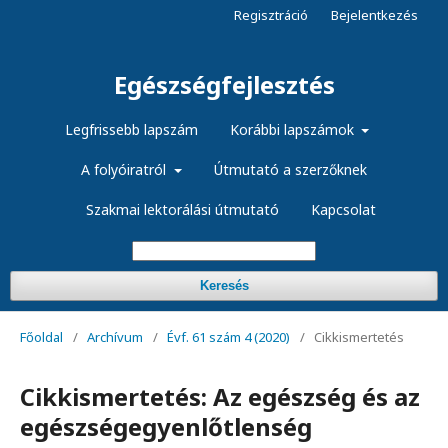
Regisztráció
Bejelentkezés
Egészségfejlesztés
Legfrissebb lapszám
Korábbi lapszámok
A folyóiratról
Útmutató a szerzőknek
Szakmai lektorálási útmutató
Kapcsolat
Keresés
Főoldal
/
Archívum
/
Évf. 61 szám 4 (2020)
/
Cikkismertetés
Cikkismertetés: Az egészség és az
egészségegyenlőtlenség