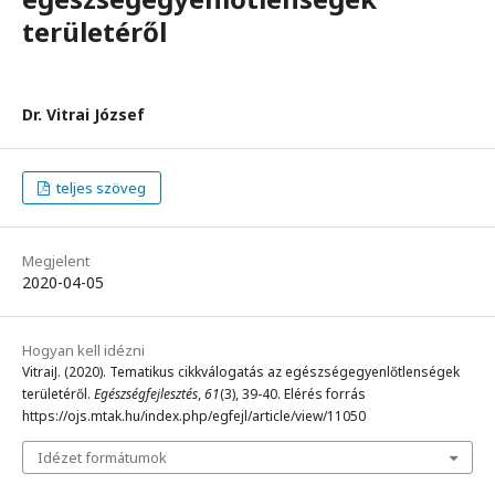
területéről
Dr. Vitrai József
teljes szöveg
Megjelent
2020-04-05
Hogyan kell idézni
VitraiJ. (2020). Tematikus cikkválogatás az egészségegyenlőtlenségek
területéről.
Egészségfejlesztés
,
61
(3), 39-40. Elérés forrás
https://ojs.mtak.hu/index.php/egfejl/article/view/11050
Idézet formátumok