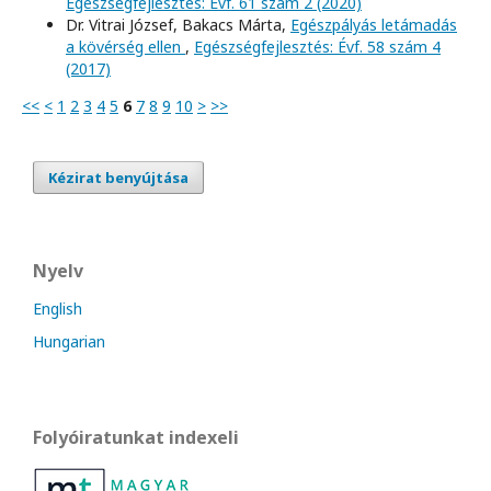
Egészségfejlesztés: Évf. 61 szám 2 (2020)
Dr. Vitrai József, Bakacs Márta,
Egészpályás letámadás
a kövérség ellen
,
Egészségfejlesztés: Évf. 58 szám 4
(2017)
<<
<
1
2
3
4
5
6
7
8
9
10
>
>>
Kézirat benyújtása
Nyelv
English
Hungarian
Folyóiratunkat indexeli