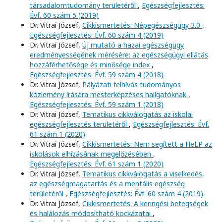
társadalomtudomány területéről
,
Egészségfejlesztés:
Évf. 60 szám 5 (2019)
Dr. Vitrai József,
Cikkismertetés: Népegészségügy 3.0
,
Egészségfejlesztés: Évf. 60 szám 4 (2019)
Dr. Vitrai József,
Új mutató a hazai egészségügy
eredményességének mérésére: az egészségügyi ellátás
hozzáférhetősége és minősége index
,
Egészségfejlesztés: Évf. 59 szám 4 (2018)
Dr. Vitrai József,
Pályázati felhívás tudományos
közlemény írására mesterképzéses hallgatóknak
,
Egészségfejlesztés: Évf. 59 szám 1 (2018)
Dr. Vitrai József,
Tematikus cikkválogatás az iskolai
egészségfejlesztés területéről
,
Egészségfejlesztés: Évf.
61 szám 1 (2020)
Dr. Vitrai József,
Cikkismertetés: Nem segített a HeLP az
iskolások elhízásának megelőzésében
,
Egészségfejlesztés: Évf. 61 szám 1 (2020)
Dr. Vitrai József,
Tematikus cikkválogatás a viselkedés,
az egészségmagatartás és a mentális egészség
területéről
,
Egészségfejlesztés: Évf. 60 szám 4 (2019)
Dr. Vitrai József,
Cikkismertetés: A keringési betegségek
és halálozás módosítható kockázatai
,