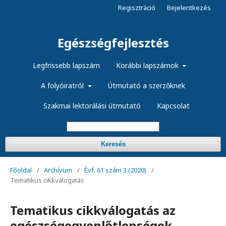
Regisztráció
Bejelentkezés
Egészségfejlesztés
Legfrissebb lapszám
Korábbi lapszámok
A folyóiratról
Útmutató a szerzőknek
Szakmai lektorálási útmutató
Kapcsolat
Keresés
Főoldal
/
Archívum
/
Évf. 61 szám 3 (2020)
/
Tematikus cikkválogatás
Tematikus cikkválogatás az
egészségegyenlőtlenségek