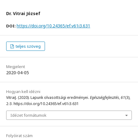
Dr. Vitrai József
https://doi.org/10.24365/ef.v61i3.631
DOI:
teljes szöveg
Megjelent
2020-04-05
Hogyan kell idézni
VitraiJ. (2020). Lapunk olvasottsági eredményei.
Egészségfejlesztés
,
61
(3),
2-3. https://doi.org/10.24365/ef.v61i3.631
Idézet formátumok
Folyóirat szám