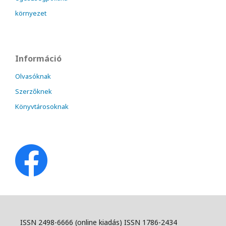
környezet
Információ
Olvasóknak
Szerzőknek
Könyvtárosoknak
ISSN 2498-6666 (online kiadás) ISSN 1786-2434