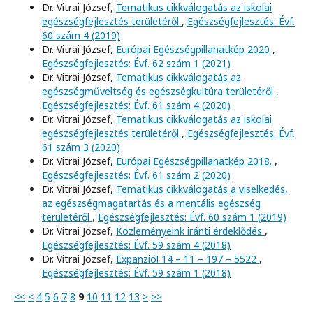
Dr. Vitrai József,
Tematikus cikkválogatás az iskolai
egészségfejlesztés területéről
,
Egészségfejlesztés: Évf.
60 szám 4 (2019)
Dr. Vitrai József,
Európai Egészségpillanatkép 2020
,
Egészségfejlesztés: Évf. 62 szám 1 (2021)
Dr. Vitrai József,
Tematikus cikkválogatás az
egészségműveltség és egészségkultúra területéről
,
Egészségfejlesztés: Évf. 61 szám 4 (2020)
Dr. Vitrai József,
Tematikus cikkválogatás az iskolai
egészségfejlesztés területéről
,
Egészségfejlesztés: Évf.
61 szám 3 (2020)
Dr. Vitrai József,
Európai Egészségpillanatkép 2018.
,
Egészségfejlesztés: Évf. 61 szám 2 (2020)
Dr. Vitrai József,
Tematikus cikkválogatás a viselkedés,
az egészségmagatartás és a mentális egészség
területéről
,
Egészségfejlesztés: Évf. 60 szám 1 (2019)
Dr. Vitrai József,
Közleményeink iránti érdeklődés
,
Egészségfejlesztés: Évf. 59 szám 4 (2018)
Dr. Vitrai József,
Expanzió! 14 – 11 – 197 – 5522
,
Egészségfejlesztés: Évf. 59 szám 1 (2018)
<<
<
4
5
6
7
8
9
10
11
12
13
>
>>