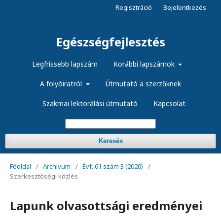
Regisztráció
Bejelentkezés
Egészségfejlesztés
Legfrissebb lapszám
Korábbi lapszámok
A folyóiratról
Útmutató a szerzőknek
Szakmai lektorálási útmutató
Kapcsolat
Keresés
Főoldal
/
Archívum
/
Évf. 61 szám 3 (2020)
/
Szerkesztőségi közlés
Lapunk olvasottsági eredményei