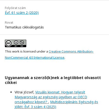
Folyóirat szám
Évf. 61 szám 2 (2020)
Rovat
Tematikus cikkválogatás
This work is licensed under a
Creative Commons Attribution-
NonCommercial 4.0 International License
.
Ugyanannak a szerző(k)nek a legtöbbet olvasott
cikkei
Vitrai József,
Vizuális kivonat: Hogyan teljesít
Magyarország az egészség ügyében az OECD
országaihoz képest?
,
Multidiszciplináris Egészség és
Jóllét: Évf. 3 szám 4 (2025)