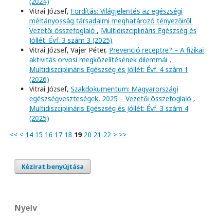
(2024)
Vitrai József,
Fordítás: Világjelentés az egészségi
méltányosság társadalmi meghatározó tényezőiről.
Vezetői összefoglaló
,
Multidiszciplináris Egészség és
Jóllét: Évf. 3 szám 3 (2025)
Vitrai József, Vajer Péter,
Prevenció receptre? – A fizikai
aktivitás orvosi megközelítésének dilemmái
,
Multidiszciplináris Egészség és Jóllét: Évf. 4 szám 1
(2026)
Vitrai József,
Szakdokumentum: Magyarországi
egészségveszteségek, 2025 – Vezetői összefoglaló
,
Multidiszciplináris Egészség és Jóllét: Évf. 3 szám 4
(2025)
<<
<
14
15
16
17
18
19
20
21
22
>
>>
Kézirat benyújtása
Nyelv