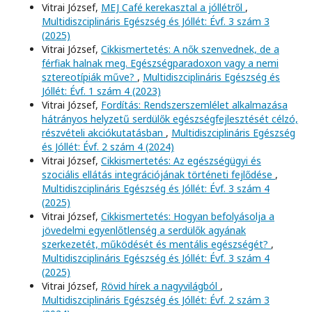
Vitrai József,
MEJ Café kerekasztal a jóllétről
,
Multidiszciplináris Egészség és Jóllét: Évf. 3 szám 3
(2025)
Vitrai József,
Cikkismertetés: A nők szenvednek, de a
férfiak halnak meg. Egészségparadoxon vagy a nemi
sztereotípiák műve?
,
Multidiszciplináris Egészség és
Jóllét: Évf. 1 szám 4 (2023)
Vitrai József,
Fordítás: Rendszerszemlélet alkalmazása
hátrányos helyzetű serdülők egészségfejlesztését célzó,
részvételi akciókutatásban
,
Multidiszciplináris Egészség
és Jóllét: Évf. 2 szám 4 (2024)
Vitrai József,
Cikkismertetés: Az egészségügyi és
szociális ellátás integrációjának történeti fejlődése
,
Multidiszciplináris Egészség és Jóllét: Évf. 3 szám 4
(2025)
Vitrai József,
Cikkismertetés: Hogyan befolyásolja a
jövedelmi egyenlőtlenség a serdülők agyának
szerkezetét, működését és mentális egészségét?
,
Multidiszciplináris Egészség és Jóllét: Évf. 3 szám 4
(2025)
Vitrai József,
Rövid hírek a nagyvilágból
,
Multidiszciplináris Egészség és Jóllét: Évf. 2 szám 3