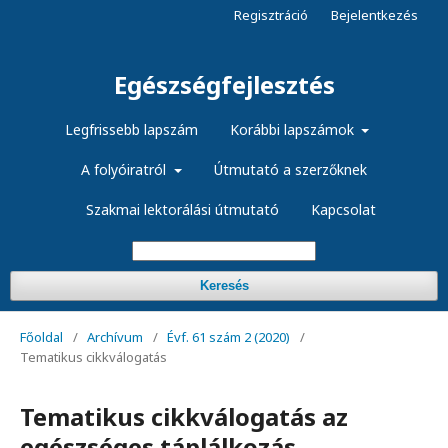
Regisztráció
Bejelentkezés
Egészségfejlesztés
Legfrissebb lapszám
Korábbi lapszámok
A folyóiratról
Útmutató a szerzőknek
Szakmai lektorálási útmutató
Kapcsolat
Keresés
Főoldal
/
Archívum
/
Évf. 61 szám 2 (2020)
/
Tematikus cikkválogatás
Tematikus cikkválogatás az
egészséges táplálkozás