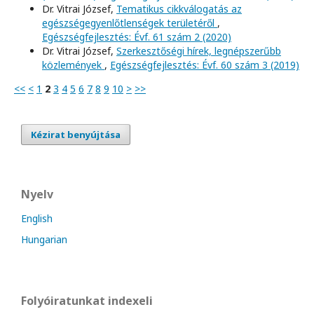
Dr. Vitrai József,
Tematikus cikkválogatás az
egészségegyenlőtlenségek területéről
,
Egészségfejlesztés: Évf. 61 szám 2 (2020)
Dr. Vitrai József,
Szerkesztőségi hírek, legnépszerűbb
közlemények
,
Egészségfejlesztés: Évf. 60 szám 3 (2019)
<<
<
1
2
3
4
5
6
7
8
9
10
>
>>
Kézirat benyújtása
Nyelv
English
Hungarian
Folyóiratunkat indexeli