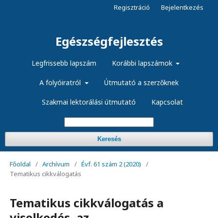
Regisztráció
Bejelentkezés
Egészségfejlesztés
Legfrissebb lapszám
Korábbi lapszámok
A folyóiratról
Útmutató a szerzőknek
Szakmai lektorálási útmutató
Kapcsolat
Keresés
Főoldal
/
Archívum
/
Évf. 61 szám 2 (2020)
/
Tematikus cikkválogatás
Tematikus cikkválogatás a
viselkedés, az