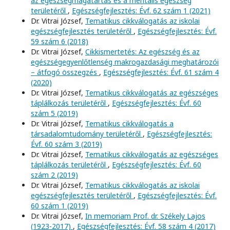
az egészségmagatartás és a mentális egészség
területéről
,
Egészségfejlesztés: Évf. 62 szám 1 (2021)
Dr. Vitrai József,
Tematikus cikkválogatás az iskolai
egészségfejlesztés területéről
,
Egészségfejlesztés: Évf.
59 szám 6 (2018)
Dr. Vitrai József,
Cikkismertetés: Az egészség és az
egészségegyenlőtlenség makrogazdasági meghatározói
– átfogó összegzés
,
Egészségfejlesztés: Évf. 61 szám 4
(2020)
Dr. Vitrai József,
Tematikus cikkválogatás az egészséges
táplálkozás területéről
,
Egészségfejlesztés: Évf. 60
szám 5 (2019)
Dr. Vitrai József,
Tematikus cikkválogatás a
társadalomtudomány területéről
,
Egészségfejlesztés:
Évf. 60 szám 3 (2019)
Dr. Vitrai József,
Tematikus cikkválogatás az egészséges
táplálkozás területéről
,
Egészségfejlesztés: Évf. 60
szám 2 (2019)
Dr. Vitrai József,
Tematikus cikkválogatás az iskolai
egészségfejlesztés területéről
,
Egészségfejlesztés: Évf.
60 szám 1 (2019)
Dr. Vitrai József,
In memoriam Prof. dr. Székely Lajos
(1923-2017)
,
Egészségfejlesztés: Évf. 58 szám 4 (2017)