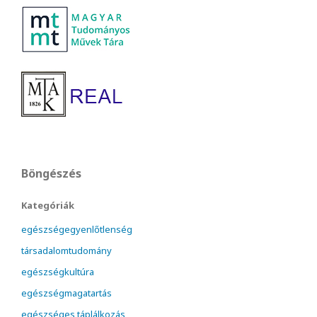
Böngészés
Kategóriák
egészségegyenlőtlenség
társadalomtudomány
egészségkultúra
egészségmagatartás
egészséges táplálkozás