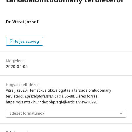
Dr. Vitrai József
teljes szöveg
Megjelent
2020-04-05
Hogyan kell idézni
VitraiJ. (2020). Tematikus cikkválogatás a társadalomtudomány
területéről.
Egészségfejlesztés
,
61
(1), 86-88. Elérés forrás
https://ojs.mtak.hu/index.php/egfejl/article/view/10993
Idézet formátumok