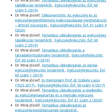
Dr. Vitrai József,
Tematikus cikkválogatás az egészséges
táplálkozás területéről
,
Egészségfejlesztés: Évf. 60
szám 5 (2019)
Dr. Vitrai József,
Cikkismertetés: Az egészség és az
egészségegyenlőtlenség makrogazdasági meghatározói
– átfogó összegzés
,
Egészségfejlesztés: Évf. 61 szám 4
(2020)
Dr. Vitrai József,
Tematikus cikkválogatás az egészséges
táplálkozás területéről
,
Egészségfejlesztés: Évf. 60
szám 2 (2019)
Dr. Vitrai József,
Tematikus cikkválogatás a
társadalomtudomány területéről
,
Egészségfejlesztés:
Évf. 60 szám 3 (2019)
Dr. Vitrai József,
Tematikus cikkválogatás az iskolai
egészségfejlesztés területéről
,
Egészségfejlesztés: Évf.
60 szám 1 (2019)
Dr. Vitrai József,
In memoriam Prof. dr. Székely Lajos
(1923-2017)
,
Egészségfejlesztés: Évf. 58 szám 4 (2017)
Dr. Vitrai József,
Tematikus cikkválogatás a viselkedés,
az egészségmagatartás és a mentális egészség
területéről
,
Egészségfejlesztés: Évf. 61 szám 2 (2020)
Dr. Vitrai József,
Tematikus cikkválogatás az
egészségegyenlőtlenségek területéről
,