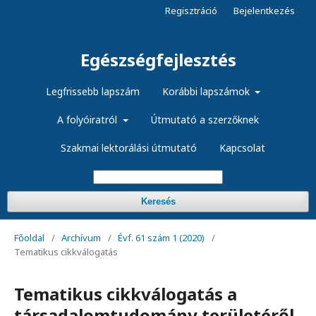
Regisztráció
Bejelentkezés
Egészségfejlesztés
Legfrissebb lapszám
Korábbi lapszámok
A folyóiratról
Útmutató a szerzőknek
Szakmai lektorálási útmutató
Kapcsolat
Keresés
Főoldal
/
Archívum
/
Évf. 61 szám 1 (2020)
/
Tematikus cikkválogatás
Tematikus cikkválogatás a
társadalomtudomány területéről