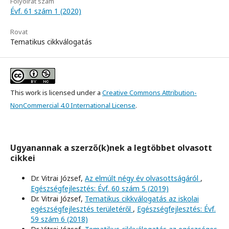
Folyóirat szám
Évf. 61 szám 1 (2020)
Rovat
Tematikus cikkválogatás
This work is licensed under a
Creative Commons Attribution-
NonCommercial 4.0 International License
.
Ugyanannak a szerző(k)nek a legtöbbet olvasott
cikkei
Dr. Vitrai József,
Az elmúlt négy év olvasottságáról
,
Egészségfejlesztés: Évf. 60 szám 5 (2019)
Dr. Vitrai József,
Tematikus cikkválogatás az iskolai
egészségfejlesztés területéről
,
Egészségfejlesztés: Évf.
59 szám 6 (2018)