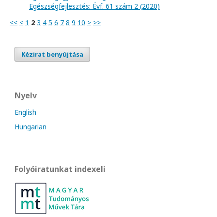
Egészségfejlesztés: Évf. 61 szám 2 (2020)
<<
<
1
2
3
4
5
6
7
8
9
10
>
>>
Kézirat benyújtása
Nyelv
English
Hungarian
Folyóiratunkat indexeli