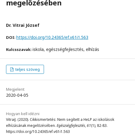
megelőzésében
Dr. Vitrai József
https://doi.org/10.24365/ef.v61i1.563
DOI:
iskola, egészségfejlesztés, elhízás
Kulcsszavak:
teljes szöveg
Megjelent
2020-04-05
Hogyan kell idézni
VitraiJ. (2020). Cikkismertetés: Nem segített a HeLP az iskolások
elhízásának megelőzésében.
Egészségfejlesztés
,
61
(1), 82-83.
https://doi.org/10.24365/ef.v61i1.563