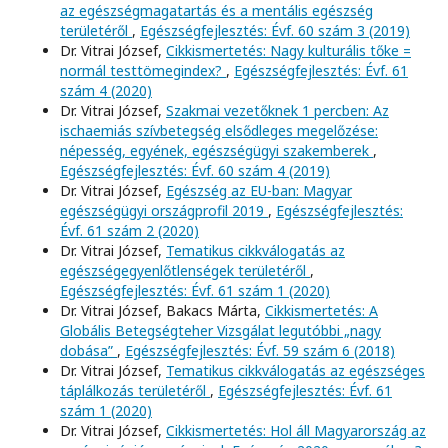
az egészségmagatartás és a mentális egészség
területéről
,
Egészségfejlesztés: Évf. 60 szám 3 (2019)
Dr. Vitrai József,
Cikkismertetés: Nagy kulturális tőke =
normál testtömegindex?
,
Egészségfejlesztés: Évf. 61
szám 4 (2020)
Dr. Vitrai József,
Szakmai vezetőknek 1 percben: Az
ischaemiás szívbetegség elsődleges megelőzése:
népesség, egyének, egészségügyi szakemberek
,
Egészségfejlesztés: Évf. 60 szám 4 (2019)
Dr. Vitrai József,
Egészség az EU-ban: Magyar
egészségügyi országprofil 2019
,
Egészségfejlesztés:
Évf. 61 szám 2 (2020)
Dr. Vitrai József,
Tematikus cikkválogatás az
egészségegyenlőtlenségek területéről
,
Egészségfejlesztés: Évf. 61 szám 1 (2020)
Dr. Vitrai József, Bakacs Márta,
Cikkismertetés: A
Globális Betegségteher Vizsgálat legutóbbi „nagy
dobása”
,
Egészségfejlesztés: Évf. 59 szám 6 (2018)
Dr. Vitrai József,
Tematikus cikkválogatás az egészséges
táplálkozás területéről
,
Egészségfejlesztés: Évf. 61
szám 1 (2020)
Dr. Vitrai József,
Cikkismertetés: Hol áll Magyarország az