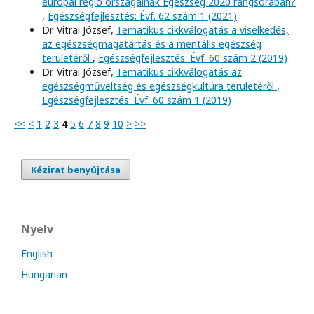
európai régió országainak Egészség 2020 rangsorában?
,
Egészségfejlesztés: Évf. 62 szám 1 (2021)
Dr. Vitrai József,
Tematikus cikkválogatás a viselkedés,
az egészségmagatartás és a mentális egészség
területéről
,
Egészségfejlesztés: Évf. 60 szám 2 (2019)
Dr. Vitrai József,
Tematikus cikkválogatás az
egészségműveltség és egészségkultúra területéről
,
Egészségfejlesztés: Évf. 60 szám 1 (2019)
<<
<
1
2
3
4
5
6
7
8
9
10
>
>>
Kézirat benyújtása
Nyelv
English
Hungarian