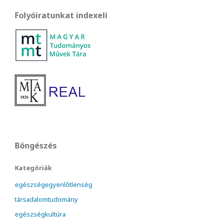
Folyóiratunkat indexeli
Böngészés
Kategóriák
egészségegyenlőtlenség
társadalomtudomány
egészségkultúra