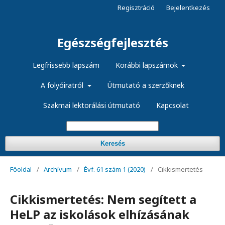
Regisztráció
Bejelentkezés
Egészségfejlesztés
Legfrissebb lapszám
Korábbi lapszámok
A folyóiratról
Útmutató a szerzőknek
Szakmai lektorálási útmutató
Kapcsolat
Keresés
Főoldal
/
Archívum
/
Évf. 61 szám 1 (2020)
/
Cikkismertetés
Cikkismertetés: Nem segített a
HeLP az iskolások elhízásának