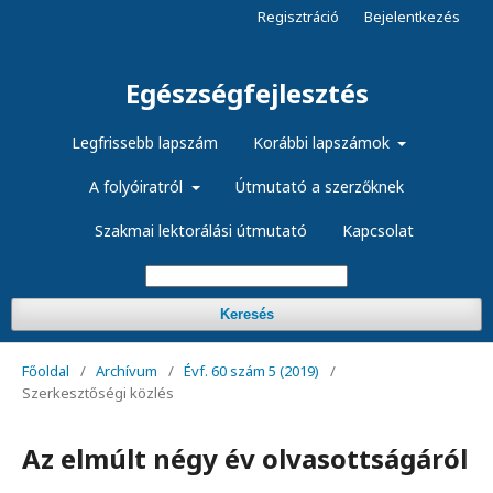
Regisztráció
Bejelentkezés
Egészségfejlesztés
Legfrissebb lapszám
Korábbi lapszámok
A folyóiratról
Útmutató a szerzőknek
Szakmai lektorálási útmutató
Kapcsolat
Keresés
Főoldal
/
Archívum
/
Évf. 60 szám 5 (2019)
/
Szerkesztőségi közlés
Az elmúlt négy év olvasottságáról