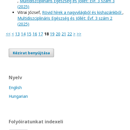
,
Multidiszciplináris Egészség és Jóllét: Évf. 3 szám 3
(2025)
Vitrai József,
Rövid hírek a nagyvilágból és kishazánkból
,
Multidiszciplináris Egészség és Jóllét: Évf. 3 szám 2
(2025)
<<
<
13
14
15
16
17
18
19
20
21
22
>
>>
Kézirat benyújtása
Nyelv
English
Hungarian
Folyóiratunkat indexeli