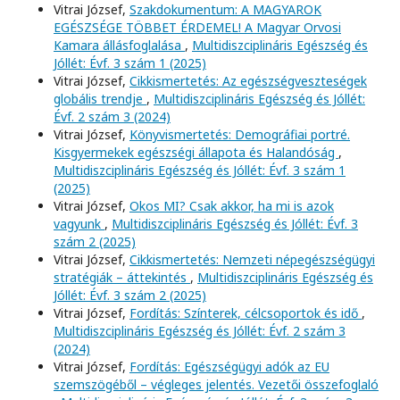
Vitrai József,
Szakdokumentum: A MAGYAROK
EGÉSZSÉGE TÖBBET ÉRDEMEL! A Magyar Orvosi
Kamara állásfoglalása
,
Multidiszciplináris Egészség és
Jóllét: Évf. 3 szám 1 (2025)
Vitrai József,
Cikkismertetés: Az egészségveszteségek
globális trendje
,
Multidiszciplináris Egészség és Jóllét:
Évf. 2 szám 3 (2024)
Vitrai József,
Könyvismertetés: Demográfiai portré.
Kisgyermekek egészségi állapota és Halandóság
,
Multidiszciplináris Egészség és Jóllét: Évf. 3 szám 1
(2025)
Vitrai József,
Okos MI? Csak akkor, ha mi is azok
vagyunk
,
Multidiszciplináris Egészség és Jóllét: Évf. 3
szám 2 (2025)
Vitrai József,
Cikkismertetés: Nemzeti népegészségügyi
stratégiák – áttekintés
,
Multidiszciplináris Egészség és
Jóllét: Évf. 3 szám 2 (2025)
Vitrai József,
Fordítás: Színterek, célcsoportok és idő
,
Multidiszciplináris Egészség és Jóllét: Évf. 2 szám 3
(2024)
Vitrai József,
Fordítás: Egészségügyi adók az EU
szemszögéből – végleges jelentés. Vezetői összefoglaló