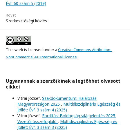
Évf. 60 szám 5 (2019)
Rovat
Szerkesztőségi közlés
This work is licensed under a
Creative Commons Attribution-
NonCommercial 4.0 International License
.
Ugyanannak a szerző(k)nek a legtöbbet olvasott
cikkei
Vitrai József,
Szakdokumentum: Halálozás
Magyarországon 2025
,
Multidiszciplináris Egészség és
Jóllét: Évf. 3 szám 4 (2025)
Vitrai József,
Fordítás: Boldogság világjelentés 2025.
Vezetői összefoglaló
,
Multidiszciplináris Egészség és
Jóllét: Évf. 3 szám 3 (2025)