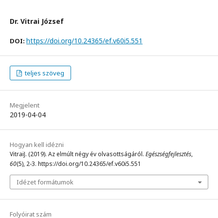
Dr. Vitrai József
https://doi.org/10.24365/ef.v60i5.551
DOI:
teljes szöveg
Megjelent
2019-04-04
Hogyan kell idézni
VitraiJ. (2019). Az elmúlt négy év olvasottságáról.
Egészségfejlesztés
,
60
(5), 2-3. https://doi.org/10.24365/ef.v60i5.551
Idézet formátumok
Folyóirat szám