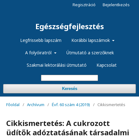
Regisztráció
Bejelentkezés
Egészségfejlesztés
Legfrissebb lapszám
Korábbi lapszámok
A folyóiratról
Útmutató a szerzőknek
Szakmai lektorálási útmutató
Kapcsolat
Keresés
Főoldal
/
Archívum
/
Évf. 60 szám 4 (2019)
/
Cikkismertetés
Cikkismertetés: A cukrozott
üdítők adóztatásának társadalmi