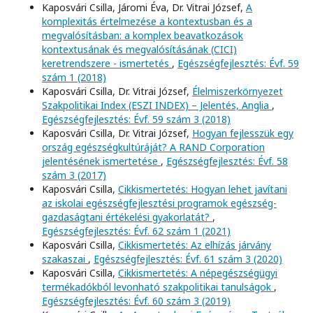
Kaposvári Csilla, Járomi Éva, Dr. Vitrai József,
A
komplexitás értelmezése a kontextusban és a
megvalósításban: a komplex beavatkozások
kontextusának és megvalósításának (CICI)
keretrendszere - ismertetés
,
Egészségfejlesztés: Évf. 59
szám 1 (2018)
Kaposvári Csilla, Dr. Vitrai József,
Élelmiszerkörnyezet
Szakpolitikai Index (ESZI INDEX) – Jelentés, Anglia
,
Egészségfejlesztés: Évf. 59 szám 3 (2018)
Kaposvári Csilla, Dr. Vitrai József,
Hogyan fejlesszük egy
ország egészségkultúráját? A RAND Corporation
jelentésének ismertetése
,
Egészségfejlesztés: Évf. 58
szám 3 (2017)
Kaposvári Csilla,
Cikkismertetés: Hogyan lehet javítani
az iskolai egészségfejlesztési programok egészség-
gazdaságtani értékelési gyakorlatát?
,
Egészségfejlesztés: Évf. 62 szám 1 (2021)
Kaposvári Csilla,
Cikkismertetés: Az elhízás járvány
szakaszai
,
Egészségfejlesztés: Évf. 61 szám 3 (2020)
Kaposvári Csilla,
Cikkismertetés: A népegészségügyi
termékadókból levonható szakpolitikai tanulságok
,
Egészségfejlesztés: Évf. 60 szám 3 (2019)