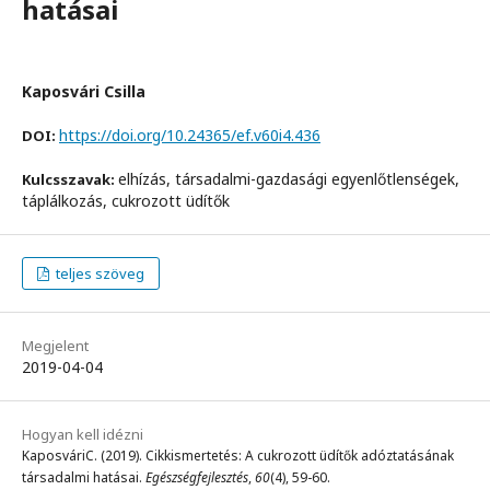
hatásai
Kaposvári Csilla
https://doi.org/10.24365/ef.v60i4.436
DOI:
elhízás, társadalmi-gazdasági egyenlőtlenségek,
Kulcsszavak:
táplálkozás, cukrozott üdítők
teljes szöveg
Megjelent
2019-04-04
Hogyan kell idézni
KaposváriC. (2019). Cikkismertetés: A cukrozott üdítők adóztatásának
társadalmi hatásai.
Egészségfejlesztés
,
60
(4), 59-60.