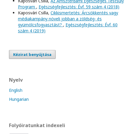
Kaposvári Csilla,
Az Amszterdami Egészséges Testsúly
Program
,
Egészségfejlesztés: Évf. 59 szám 4 (2018)
Kaposvári Csilla,
Cikkismertetés: Árcsökkentés vagy
médiakampány növeli jobban a zöldség- és
gyümölcsfogyasztást?
,
Egészségfejlesztés: Évf. 60
szám 4 (2019)
Kézirat benyújtása
Nyelv
English
Hungarian
Folyóiratunkat indexeli