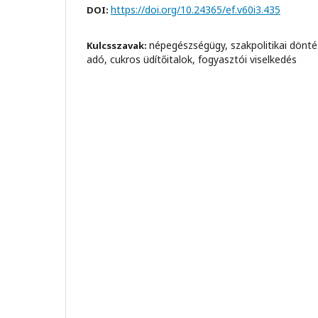
https://doi.org/10.24365/ef.v60i3.435
DOI:
népegészségügy, szakpolitikai dönt
Kulcsszavak:
adó, cukros üdítőitalok, fogyasztói viselkedés