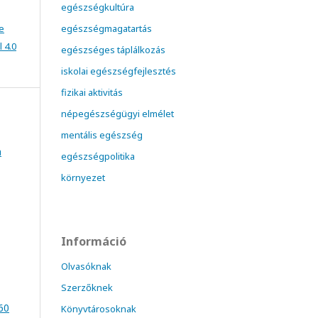
egészségkultúra
e
egészségmagatartás
 4.0
egészséges táplálkozás
iskolai egészségfejlesztés
fizikai aktivitás
népegészségügyi elmélet
mentális egészség
a
egészségpolitika
környezet
Információ
Olvasóknak
Szerzőknek
 60
Könyvtárosoknak