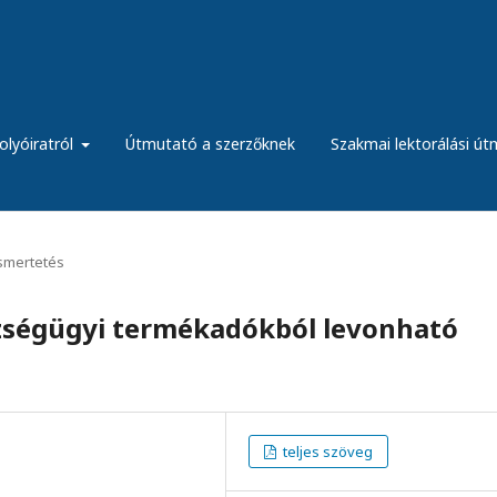
olyóiratról
Útmutató a szerzőknek
Szakmai lektorálási ú
ismertetés
zségügyi termékadókból levonható
teljes szöveg