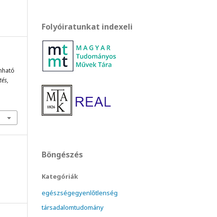
Folyóiratunkat indexeli
nható
tés
,
Böngészés
Kategóriák
egészségegyenlőtlenség
társadalomtudomány