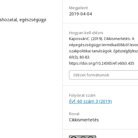
Megjelent
2019-04-04
éshozatal, egészségügyi
Hogyan kell idézni
KaposváriC. (2019). Cikkismertetés: A
népegészségügyi termékadókból levo
szakpolitikai tanulságok.
Egészségfejlesz
60
(3), 80-83.
https://doi.org/10.24365/ef.v60i3.435
Idézet formátumok
Folyóirat szám
Évf. 60 szám 3 (2019)
Rovat
Cikkismertetés