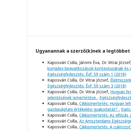
Ugyanannak a szerző(k)nek a legtöbbet 
Kaposvári Csilla, Járomi Éva, Dr. Vitrai József
komplex beavatkozások kontextusának és m
Egészségfejlesztés: Évf. 59 szám 1 (2018)
Kaposvári Csilla, Dr. Vitrai József,
Élelmiszer
Egészségfejlesztés: Évf. 59 szám 3 (2018)
Kaposvári Csilla, Dr. Vitrai József,
Hogyan fej
jelentésének ismertetése
,
Egészségfejleszt
Kaposvári Csilla,
Cikkismertetés: Hogyan leh
gazdaságtani értékelési gyakorlatát?
,
Egész
Kaposvári Csilla,
Cikkismertetés: Az elhízás
Kaposvári Csilla,
Az Amszterdami Egészség
Kaposvári Csilla,
Cikkismertetés: A cukrozot