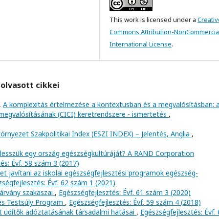
This work is licensed under a
Creativ
Commons Attribution-NonCommercial
International License
.
olvasott cikkei
,
A komplexitás értelmezése a kontextusban és a megvalósításban: 
egvalósításának (CICI) keretrendszere - ismertetés
,
környezet Szakpolitikai Index (ESZI INDEX) – Jelentés, Anglia
,
lesszük egy ország egészségkultúráját? A RAND Corporation
és: Évf. 58 szám 3 (2017)
et javítani az iskolai egészségfejlesztési programok egészség-
ségfejlesztés: Évf. 62 szám 1 (2021)
 járvány szakaszai
,
Egészségfejlesztés: Évf. 61 szám 3 (2020)
es Testsúly Program
,
Egészségfejlesztés: Évf. 59 szám 4 (2018)
t üdítők adóztatásának társadalmi hatásai
,
Egészségfejlesztés: Évf.