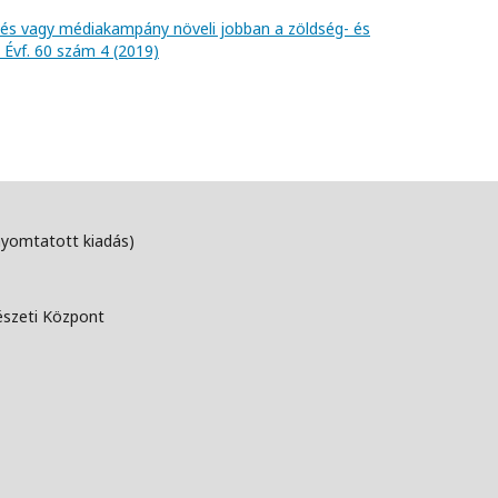
tés vagy médiakampány növeli jobban a zöldség- és
 Évf. 60 szám 4 (2019)
nyomtatott kiadás)
észeti Központ