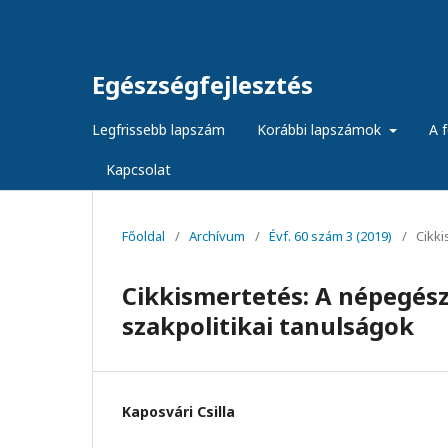
Egészségfejlesztés
Legfrissebb lapszám
Korábbi lapszámok
A f
Kapcsolat
Főoldal
/
Archívum
/
Évf. 60 szám 3 (2019)
/
Cikk
Cikkismertetés: A népegés
szakpolitikai tanulságok
Kaposvári Csilla