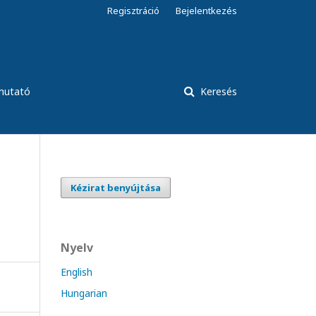
Regisztráció
Bejelentkezés
tmutató
Keresés
Kézirat benyújtása
Nyelv
English
Hungarian