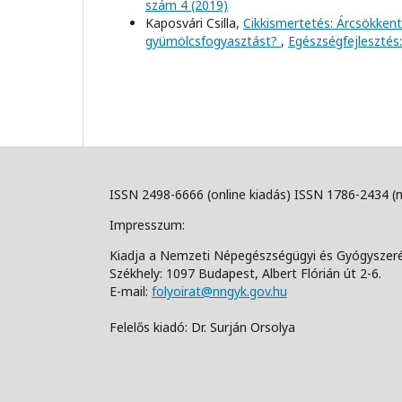
szám 4 (2019)
Kaposvári Csilla,
Cikkismertetés: Árcsökken
gyümölcsfogyasztást?
,
Egészségfejlesztés:
ISSN 2498-6666 (online kiadás) ISSN 1786-2434 (
Impresszum:
Kiadja a Nemzeti Népegészségügyi és Gyógyszer
Székhely: 1097 Budapest, Albert Flórián út 2-6.
E-mail:
folyoirat@nngyk.gov.hu
Felelős kiadó: Dr. Surján Orsolya