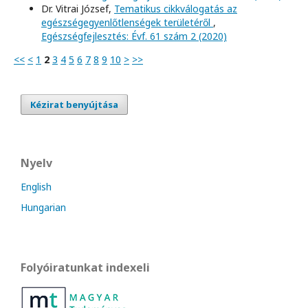
Dr. Vitrai József,
Tematikus cikkválogatás az
egészségegyenlőtlenségek területéről
,
Egészségfejlesztés: Évf. 61 szám 2 (2020)
<<
<
1
2
3
4
5
6
7
8
9
10
>
>>
Kézirat benyújtása
Nyelv
English
Hungarian
Folyóiratunkat indexeli