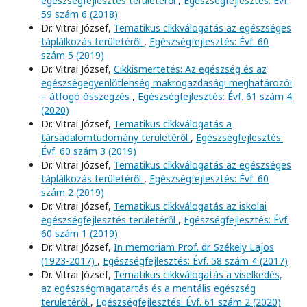
egészségfejlesztés területéről
,
Egészségfejlesztés: Évf.
59 szám 6 (2018)
Dr. Vitrai József,
Tematikus cikkválogatás az egészséges
táplálkozás területéről
,
Egészségfejlesztés: Évf. 60
szám 5 (2019)
Dr. Vitrai József,
Cikkismertetés: Az egészség és az
egészségegyenlőtlenség makrogazdasági meghatározói
– átfogó összegzés
,
Egészségfejlesztés: Évf. 61 szám 4
(2020)
Dr. Vitrai József,
Tematikus cikkválogatás a
társadalomtudomány területéről
,
Egészségfejlesztés:
Évf. 60 szám 3 (2019)
Dr. Vitrai József,
Tematikus cikkválogatás az egészséges
táplálkozás területéről
,
Egészségfejlesztés: Évf. 60
szám 2 (2019)
Dr. Vitrai József,
Tematikus cikkválogatás az iskolai
egészségfejlesztés területéről
,
Egészségfejlesztés: Évf.
60 szám 1 (2019)
Dr. Vitrai József,
In memoriam Prof. dr. Székely Lajos
(1923-2017)
,
Egészségfejlesztés: Évf. 58 szám 4 (2017)
Dr. Vitrai József,
Tematikus cikkválogatás a viselkedés,
az egészségmagatartás és a mentális egészség
területéről
,
Egészségfejlesztés: Évf. 61 szám 2 (2020)