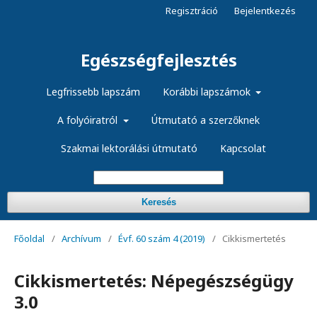
Regisztráció
Bejelentkezés
Egészségfejlesztés
Legfrissebb lapszám
Korábbi lapszámok
A folyóiratról
Útmutató a szerzőknek
Szakmai lektorálási útmutató
Kapcsolat
Keresés
Főoldal
/
Archívum
/
Évf. 60 szám 4 (2019)
/
Cikkismertetés
Cikkismertetés: Népegészségügy
3.0