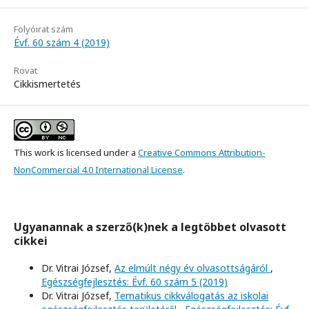
Folyóirat szám
Évf. 60 szám 4 (2019)
Rovat
Cikkismertetés
This work is licensed under a
Creative Commons Attribution-
NonCommercial 4.0 International License
.
Ugyanannak a szerző(k)nek a legtöbbet olvasott
cikkei
Dr. Vitrai József,
Az elmúlt négy év olvasottságáról
,
Egészségfejlesztés: Évf. 60 szám 5 (2019)
Dr. Vitrai József,
Tematikus cikkválogatás az iskolai