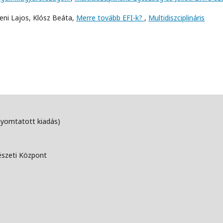
zeni Lajos, Klósz Beáta,
Merre tovább EFI-k?
,
Multidiszciplináris
nyomtatott kiadás)
észeti Központ