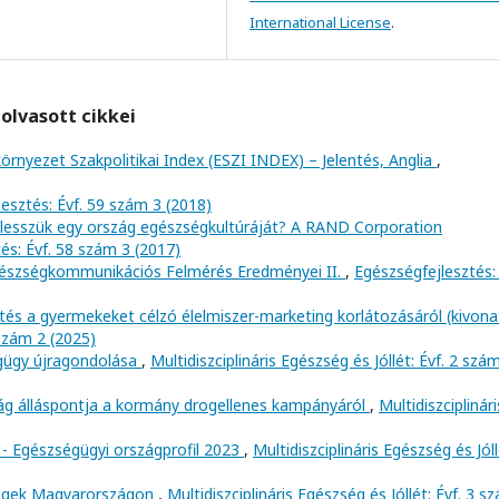
International License
.
olvasott cikkei
környezet Szakpolitikai Index (ESZI INDEX) – Jelentés, Anglia
,
esztés: Évf. 59 szám 3 (2018)
lesszük egy ország egészségkultúráját? A RAND Corporation
és: Évf. 58 szám 3 (2017)
észségkommunikációs Felmérés Eredményei II.
,
Egészségfejlesztés: 
tés a gyermekeket célzó élelmiszer-marketing korlátozásáról (kivon
 szám 2 (2025)
égügy újragondolása
,
Multidiszciplináris Egészség és Jóllét: Évf. 2 szá
ág álláspontja a kormány drogellenes kampányáról
,
Multidiszciplinári
 - Egészségügyi országprofil 2023
,
Multidiszciplináris Egészség és Jóll
égek Magyarországon
,
Multidiszciplináris Egészség és Jóllét: Évf. 3 s