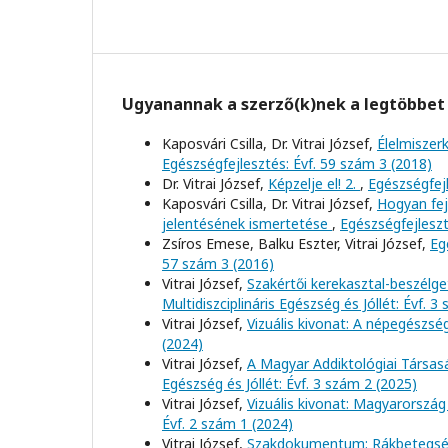
Ugyanannak a szerző(k)nek a legtöbbet 
Kaposvári Csilla, Dr. Vitrai József,
Élelmiszer
Egészségfejlesztés: Évf. 59 szám 3 (2018)
Dr. Vitrai József,
Képzelje el! 2.
,
Egészségfejl
Kaposvári Csilla, Dr. Vitrai József,
Hogyan fej
jelentésének ismertetése
,
Egészségfejleszt
Zsíros Emese, Balku Eszter, Vitrai József,
Eg
57 szám 3 (2016)
Vitrai József,
Szakértői kerekasztal-beszélge
Multidiszciplináris Egészség és Jóllét: Évf. 3
Vitrai József,
Vizuális kivonat: A népegészs
(2024)
Vitrai József,
A Magyar Addiktológiai Társas
Egészség és Jóllét: Évf. 3 szám 2 (2025)
Vitrai József,
Vizuális kivonat: Magyarország
Évf. 2 szám 1 (2024)
Vitrai József,
Szakdokumentum: Rákbetegs