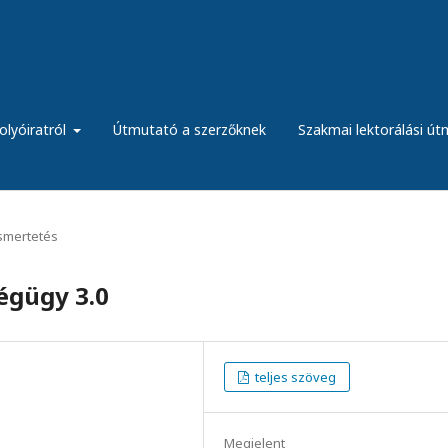
olyóiratról
Útmutató a szerzőknek
Szakmai lektorálási ú
ismertetés
égügy 3.0
teljes szöveg
Megjelent