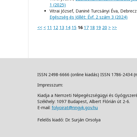
1 (2025)
Vitrai József, Daniné Turcsányi Éva, Debrec
Egészség és Jóllét: Évf. 2 szám 3 (2024)
<<
<
11
12
13
14
15
16
17
18
19
20
>
>>
ISSN 2498-6666 (online kiadás) ISSN 1786-2434 (
Impresszum:
Kiadja a Nemzeti Népegészségügyi és Gyógyszer
Székhely: 1097 Budapest, Albert Flórián út 2-6.
E-mail:
folyoirat@nngyk.gov.hu
Felelős kiadó: Dr. Surján Orsolya