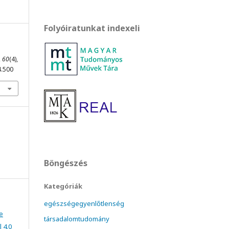
Folyóiratunkat indexeli
,
60
(4),
4.500
Böngészés
Kategóriák
egészségegyenlőtlenség
e
társadalomtudomány
 4.0