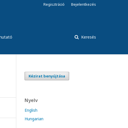
Regisztráció
Bejelentkezés
tmutató
Keresés
Kézirat benyújtása
Nyelv
English
Hungarian