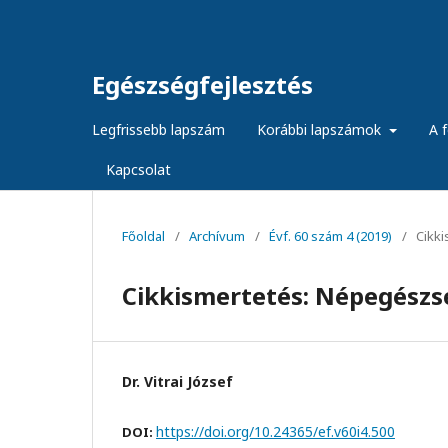
Egészségfejlesztés
Legfrissebb lapszám
Korábbi lapszámok
A f
Kapcsolat
Főoldal
/
Archívum
/
Évf. 60 szám 4 (2019)
/
Cikk
Cikkismertetés: Népegészs
Dr. Vitrai József
https://doi.org/10.24365/ef.v60i4.500
DOI: