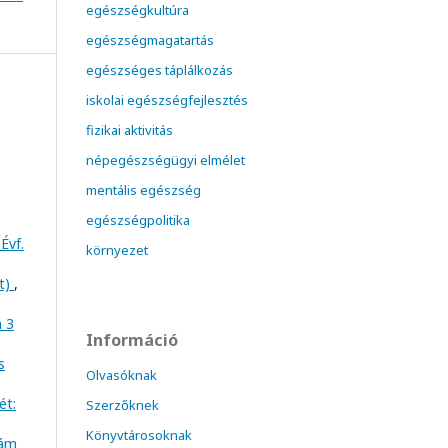
egészségkultúra
egészségmagatartás
egészséges táplálkozás
iskolai egészségfejlesztés
fizikai aktivitás
népegészségügyi elmélet
mentális egészség
egészségpolitika
Évf.
környezet
at)
,
m 3
Információ
s
Olvasóknak
ét:
Szerzőknek
Könyvtárosoknak
zám