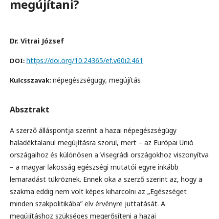
megújítani?
Dr. Vitrai József
https://doi.org/10.24365/ef.v60i2.461
DOI:
népegészségügy, megújítás
Kulcsszavak:
Absztrakt
A szerző álláspontja szerint a hazai népegészségügy
haladéktalanul megújításra szorul, mert – az Európai Unió
országaihoz és különösen a Visegrádi országokhoz viszonyítva
– a magyar lakosság egészségi mutatói egyre inkább
lemaradást tükröznek. Ennek oka a szerző szerint az, hogy a
szakma eddig nem volt képes kiharcolni az „Egészséget
minden szakpolitikába” elv érvényre juttatását. A
megújításhoz szükséges megerősíteni a hazai