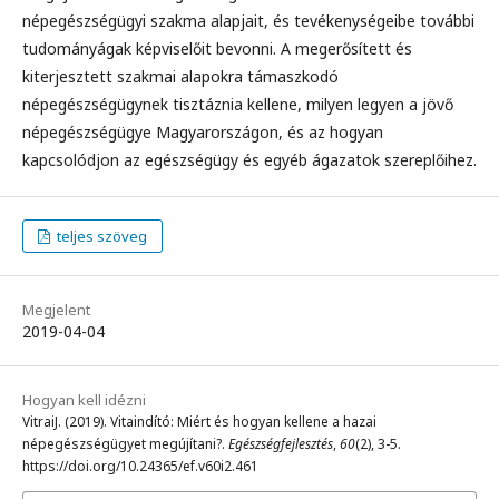
népegészségügyi szakma alapjait, és tevékenységeibe további
tudományágak képviselőit bevonni. A megerősített és
kiterjesztett szakmai alapokra támaszkodó
népegészségügynek tisztáznia kellene, milyen legyen a jövő
népegészségügye Magyarországon, és az hogyan
kapcsolódjon az egészségügy és egyéb ágazatok szereplőihez.
teljes szöveg
Megjelent
2019-04-04
Hogyan kell idézni
VitraiJ. (2019). Vitaindító: Miért és hogyan kellene a hazai
népegészségügyet megújítani?.
Egészségfejlesztés
,
60
(2), 3-5.
https://doi.org/10.24365/ef.v60i2.461