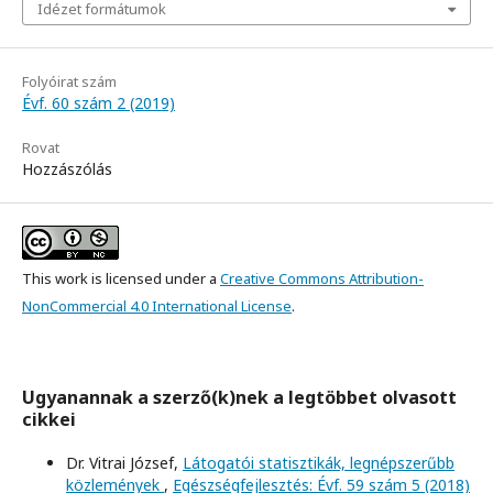
Idézet formátumok
Folyóirat szám
Évf. 60 szám 2 (2019)
Rovat
Hozzászólás
This work is licensed under a
Creative Commons Attribution-
NonCommercial 4.0 International License
.
Ugyanannak a szerző(k)nek a legtöbbet olvasott
cikkei
Dr. Vitrai József,
Látogatói statisztikák, legnépszerűbb
közlemények
,
Egészségfejlesztés: Évf. 59 szám 5 (2018)