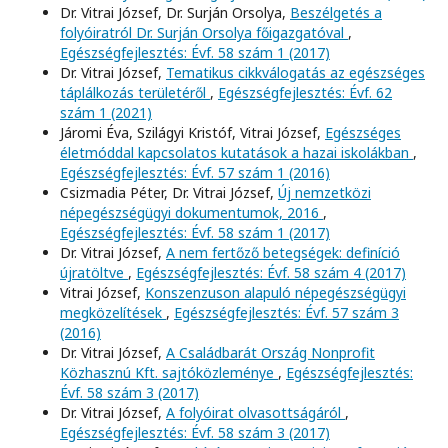
Dr. Vitrai József, Dr. Surján Orsolya,
Beszélgetés a
folyóiratról Dr. Surján Orsolya főigazgatóval
,
Egészségfejlesztés: Évf. 58 szám 1 (2017)
Dr. Vitrai József,
Tematikus cikkválogatás az egészséges
táplálkozás területéről
,
Egészségfejlesztés: Évf. 62
szám 1 (2021)
Járomi Éva, Szilágyi Kristóf, Vitrai József,
Egészséges
életmóddal kapcsolatos kutatások a hazai iskolákban
,
Egészségfejlesztés: Évf. 57 szám 1 (2016)
Csizmadia Péter, Dr. Vitrai József,
Új nemzetközi
népegészségügyi dokumentumok, 2016
,
Egészségfejlesztés: Évf. 58 szám 1 (2017)
Dr. Vitrai József,
A nem fertőző betegségek: definíció
újratöltve
,
Egészségfejlesztés: Évf. 58 szám 4 (2017)
Vitrai József,
Konszenzuson alapuló népegészségügyi
megközelítések
,
Egészségfejlesztés: Évf. 57 szám 3
(2016)
Dr. Vitrai József,
A Családbarát Ország Nonprofit
Közhasznú Kft. sajtóközleménye
,
Egészségfejlesztés:
Évf. 58 szám 3 (2017)
Dr. Vitrai József,
A folyóirat olvasottságáról
,
Egészségfejlesztés: Évf. 58 szám 3 (2017)