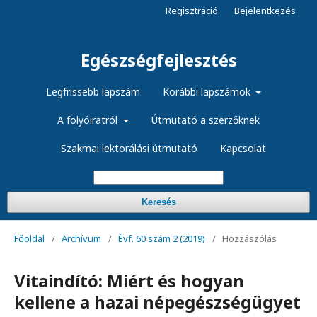
Regisztráció
Bejelentkezés
Egészségfejlesztés
Legfrissebb lapszám
Korábbi lapszámok
A folyóiratról
Útmutató a szerzőknek
Szakmai lektorálási útmutató
Kapcsolat
Keresés
Főoldal
/
Archívum
/
Évf. 60 szám 2 (2019)
/
Hozzászólás
Vitaindító: Miért és hogyan
kellene a hazai népegészségügyet