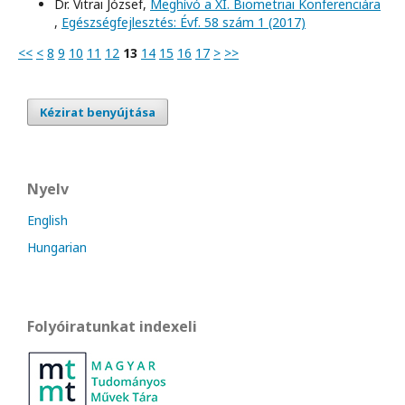
Dr. Vitrai József,
Meghívó a XI. Biometriai Konferenciára
,
Egészségfejlesztés: Évf. 58 szám 1 (2017)
<<
<
8
9
10
11
12
13
14
15
16
17
>
>>
Kézirat benyújtása
Nyelv
English
Hungarian
Folyóiratunkat indexeli