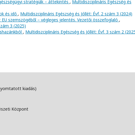
észségügyi stratégiák – áttekintés
,
Multidiszciplináris Egészség és
tok és idő
,
Multidiszciplináris Egészség és Jóllét: Évf. 2 szám 3 (2024)
z EU szemszögéből – végleges jelentés. Vezetői összefoglaló
,
 szám 3 (2025)
kishazánkból
,
Multidiszciplináris Egészség és Jóllét: Évf. 3 szám 2 (202
nyomtatott kiadás)
észeti Központ