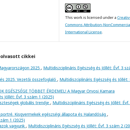
This work is licensed under a
Creativ
Commons Attribution-NonCommercial
International License
.
olvasott cikkei
Magyarországon 2025
,
Multidiszciplináris Egészség és Jóllét: Évf. 3 s
tés 2025. Vezetői összefoglaló
,
Multidiszciplináris Egészség és Jóllét: 
K EGÉSZSÉGE TÖBBET ÉRDEMEL! A Magyar Orvosi Kamara
s Jóllét: Évf. 3 szám 1 (2025)
szteségek globális trendje
,
Multidiszciplináris Egészség és Jóllét: Évf.
 portré. Kisgyermekek egészségi állapota és Halandóság
,
 szám 1 (2025)
 azok vagyunk
,
Multidiszciplináris Egészség és Jóllét: Évf. 3 szám 2 (2