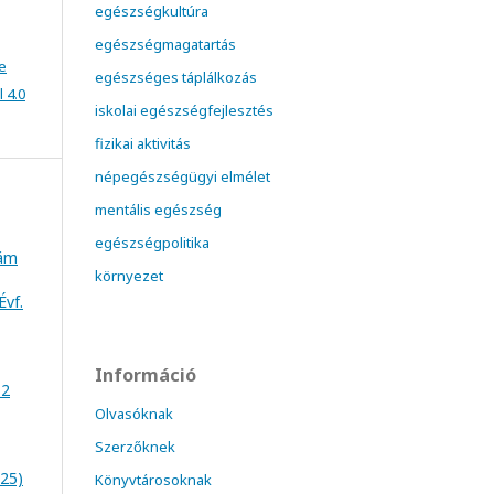
egészségkultúra
egészségmagatartás
e
egészséges táplálkozás
 4.0
iskolai egészségfejlesztés
fizikai aktivitás
népegészségügyi elmélet
mentális egészség
egészségpolitika
zám
környezet
Évf.
Információ
 2
Olvasóknak
Szerzőknek
025)
Könyvtárosoknak