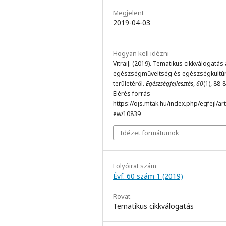
Megjelent
2019-04-03
Hogyan kell idézni
VitraiJ. (2019). Tematikus cikkválogatás
egészségműveltség és egészségkultú
területéről.
Egészségfejlesztés
,
60
(1), 88-8
Elérés forrás
https://ojs.mtak.hu/index.php/egfejl/arti
ew/10839
Idézet formátumok
Folyóirat szám
Évf. 60 szám 1 (2019)
Rovat
Tematikus cikkválogatás