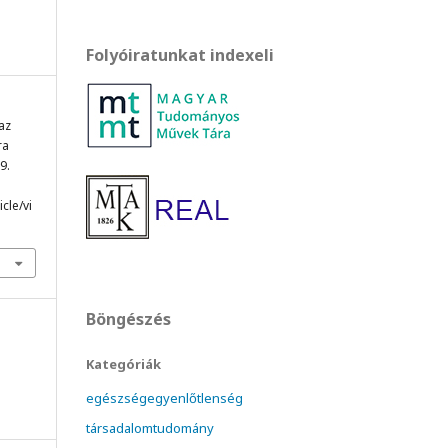
Folyóiratunkat indexeli
 az
ra
9.
cle/vi
Böngészés
Kategóriák
egészségegyenlőtlenség
társadalomtudomány