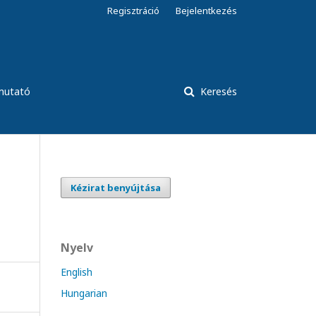
Regisztráció
Bejelentkezés
tmutató
Keresés
Kézirat benyújtása
Nyelv
English
Hungarian