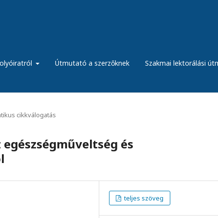
olyóiratról
Útmutató a szerzőknek
Szakmai lektorálási ú
ikus cikkválogatás
z egészségműveltség és
l
teljes szöveg