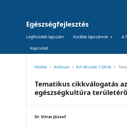
Egészségfejlesztés
Legfrissebb lapszám
Korábbi lapszámok
A f
Kapcsolat
Főoldal
/
Archívum
/
Évf. 60 szám 1 (2019)
/
Temat
Tematikus cikkválogatás a
egészségkultúra területérő
Dr. Vitrai József