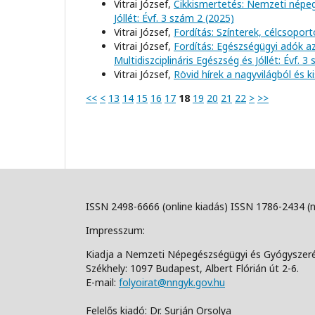
Vitrai József,
Cikkismertetés: Nemzeti népeg
Jóllét: Évf. 3 szám 2 (2025)
Vitrai József,
Fordítás: Színterek, célcsopor
Vitrai József,
Fordítás: Egészségügyi adók a
Multidiszciplináris Egészség és Jóllét: Évf. 3
Vitrai József,
Rövid hírek a nagyvilágból és 
<<
<
13
14
15
16
17
18
19
20
21
22
>
>>
ISSN 2498-6666 (online kiadás) ISSN 1786-2434 (
Impresszum:
Kiadja a Nemzeti Népegészségügyi és Gyógyszer
Székhely: 1097 Budapest, Albert Flórián út 2-6.
E-mail:
folyoirat@nngyk.gov.hu
Felelős kiadó: Dr. Surján Orsolya