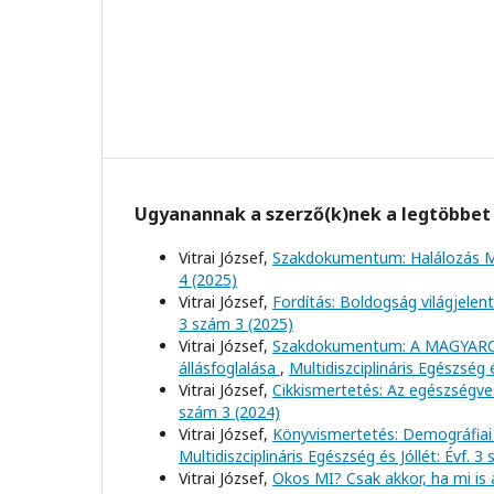
Ugyanannak a szerző(k)nek a legtöbbet 
Vitrai József,
Szakdokumentum: Halálozás 
4 (2025)
Vitrai József,
Fordítás: Boldogság világjelen
3 szám 3 (2025)
Vitrai József,
Szakdokumentum: A MAGYARO
állásfoglalása
,
Multidiszciplináris Egészség é
Vitrai József,
Cikkismertetés: Az egészségve
szám 3 (2024)
Vitrai József,
Könyvismertetés: Demográfiai
Multidiszciplináris Egészség és Jóllét: Évf. 3
Vitrai József,
Okos MI? Csak akkor, ha mi is