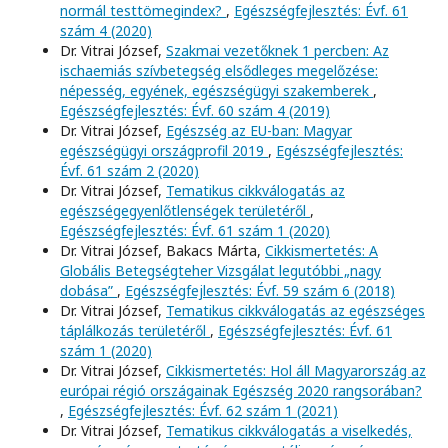
normál testtömegindex?
,
Egészségfejlesztés: Évf. 61
szám 4 (2020)
Dr. Vitrai József,
Szakmai vezetőknek 1 percben: Az
ischaemiás szívbetegség elsődleges megelőzése:
népesség, egyének, egészségügyi szakemberek
,
Egészségfejlesztés: Évf. 60 szám 4 (2019)
Dr. Vitrai József,
Egészség az EU-ban: Magyar
egészségügyi országprofil 2019
,
Egészségfejlesztés:
Évf. 61 szám 2 (2020)
Dr. Vitrai József,
Tematikus cikkválogatás az
egészségegyenlőtlenségek területéről
,
Egészségfejlesztés: Évf. 61 szám 1 (2020)
Dr. Vitrai József, Bakacs Márta,
Cikkismertetés: A
Globális Betegségteher Vizsgálat legutóbbi „nagy
dobása”
,
Egészségfejlesztés: Évf. 59 szám 6 (2018)
Dr. Vitrai József,
Tematikus cikkválogatás az egészséges
táplálkozás területéről
,
Egészségfejlesztés: Évf. 61
szám 1 (2020)
Dr. Vitrai József,
Cikkismertetés: Hol áll Magyarország az
európai régió országainak Egészség 2020 rangsorában?
,
Egészségfejlesztés: Évf. 62 szám 1 (2021)
Dr. Vitrai József,
Tematikus cikkválogatás a viselkedés,