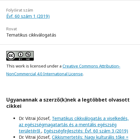
Folyóirat szám
Évf. 60 szám 1 (2019)
Rovat
Tematikus cikkválogatás
This work is licensed under a
Creative Commons Attribution-
NonCommercial 4.0 International License
.
Ugyanannak a szerző(k)nek a legtöbbet olvasott
cikkei
Dr. Vitrai József,
Tematikus cikkválogatás a viselkedés,
az egészségmagatartás és a mentális egészség
területéről
,
Egészségfejlesztés: Évf. 60 szám 3 (2019)
Dr. Vitrai József,
Cikkismertetés: Nagy kulturális tőke =