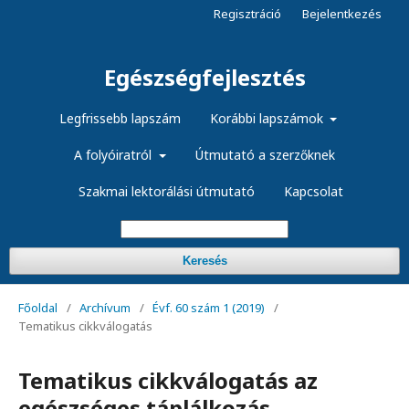
Regisztráció
Bejelentkezés
Egészségfejlesztés
Legfrissebb lapszám
Korábbi lapszámok
A folyóiratról
Útmutató a szerzőknek
Szakmai lektorálási útmutató
Kapcsolat
Keresés
Főoldal
/
Archívum
/
Évf. 60 szám 1 (2019)
/
Tematikus cikkválogatás
Tematikus cikkválogatás az
egészséges táplálkozás