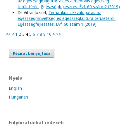
az egészségmagatartás és a mentális egészség
területéről
,
Egészségfejlesztés: Évf. 60 szám 2 (2019)
Dr. Vitrai József,
Tematikus cikkválogatás az
egészségműveltség és egészségkultúra területéről
,
Egészségfejlesztés: Évf. 60 szám 1 (2019)
<<
<
1
2
3
4
5
6
7
8
9
10
>
>>
Kézirat benyújtása
Nyelv
English
Hungarian
Folyóiratunkat indexeli