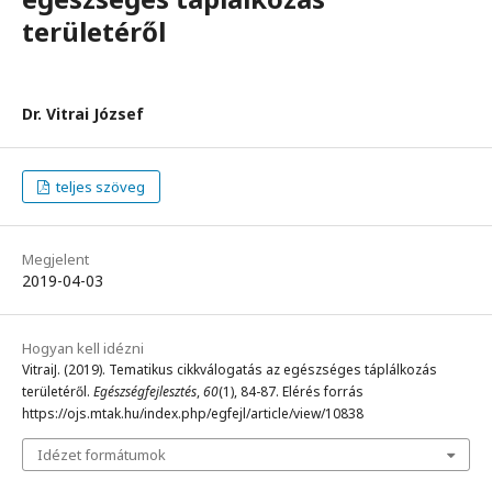
területéről
Dr. Vitrai József
teljes szöveg
Megjelent
2019-04-03
Hogyan kell idézni
VitraiJ. (2019). Tematikus cikkválogatás az egészséges táplálkozás
területéről.
Egészségfejlesztés
,
60
(1), 84-87. Elérés forrás
https://ojs.mtak.hu/index.php/egfejl/article/view/10838
Idézet formátumok