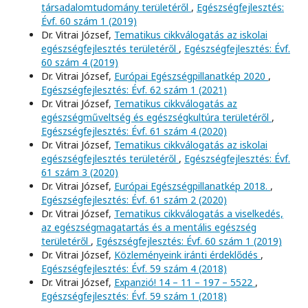
társadalomtudomány területéről
,
Egészségfejlesztés:
Évf. 60 szám 1 (2019)
Dr. Vitrai József,
Tematikus cikkválogatás az iskolai
egészségfejlesztés területéről
,
Egészségfejlesztés: Évf.
60 szám 4 (2019)
Dr. Vitrai József,
Európai Egészségpillanatkép 2020
,
Egészségfejlesztés: Évf. 62 szám 1 (2021)
Dr. Vitrai József,
Tematikus cikkválogatás az
egészségműveltség és egészségkultúra területéről
,
Egészségfejlesztés: Évf. 61 szám 4 (2020)
Dr. Vitrai József,
Tematikus cikkválogatás az iskolai
egészségfejlesztés területéről
,
Egészségfejlesztés: Évf.
61 szám 3 (2020)
Dr. Vitrai József,
Európai Egészségpillanatkép 2018.
,
Egészségfejlesztés: Évf. 61 szám 2 (2020)
Dr. Vitrai József,
Tematikus cikkválogatás a viselkedés,
az egészségmagatartás és a mentális egészség
területéről
,
Egészségfejlesztés: Évf. 60 szám 1 (2019)
Dr. Vitrai József,
Közleményeink iránti érdeklődés
,
Egészségfejlesztés: Évf. 59 szám 4 (2018)
Dr. Vitrai József,
Expanzió! 14 – 11 – 197 – 5522
,
Egészségfejlesztés: Évf. 59 szám 1 (2018)