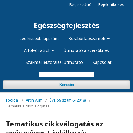
Regisztráció
Bejelentkezés
Egészségfejlesztés
Legfrissebb lapszám
Korábbi lapszámok
A folyóiratról
Útmutató a szerzőknek
Szakmai lektorálási útmutató
Kapcsolat
Keresés
Főoldal
/
Archívum
/
Évf. 59 szám 6 (2018)
/
Tematikus cikkválogatás
Tematikus cikkválogatás az
egészséges táplálkozás