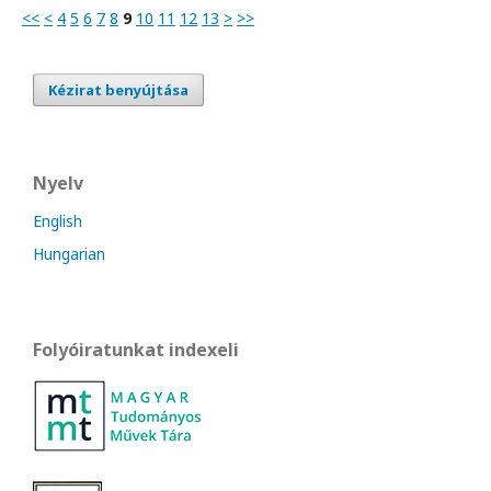
<<
<
4
5
6
7
8
9
10
11
12
13
>
>>
Kézirat benyújtása
Nyelv
English
Hungarian
Folyóiratunkat indexeli