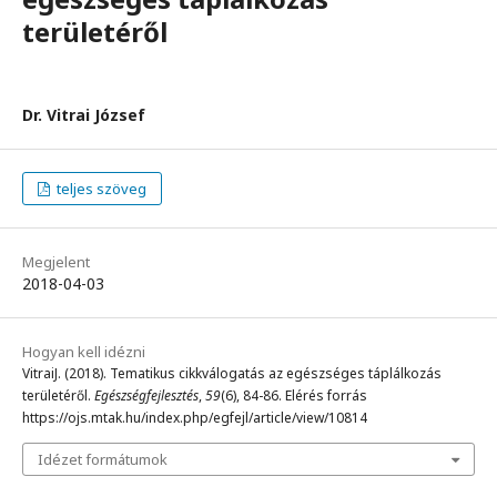
területéről
Dr. Vitrai József
teljes szöveg
Megjelent
2018-04-03
Hogyan kell idézni
VitraiJ. (2018). Tematikus cikkválogatás az egészséges táplálkozás
területéről.
Egészségfejlesztés
,
59
(6), 84-86. Elérés forrás
https://ojs.mtak.hu/index.php/egfejl/article/view/10814
Idézet formátumok