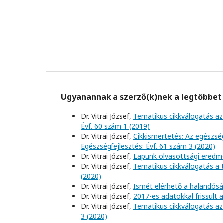
Ugyanannak a szerző(k)nek a legtöbbet 
Dr. Vitrai József,
Tematikus cikkválogatás az
Évf. 60 szám 1 (2019)
Dr. Vitrai József,
Cikkismertetés: Az egészs
Egészségfejlesztés: Évf. 61 szám 3 (2020)
Dr. Vitrai József,
Lapunk olvasottsági eredm
Dr. Vitrai József,
Tematikus cikkválogatás a
(2020)
Dr. Vitrai József,
Ismét elérhető a halandósá
Dr. Vitrai József,
2017-es adatokkal frissült 
Dr. Vitrai József,
Tematikus cikkválogatás az
3 (2020)