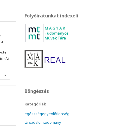
Folyóiratunkat indexeli
a
 a
orrás
cle/vi
Böngészés
Kategóriák
egészségegyenlőtlenség
társadalomtudomány