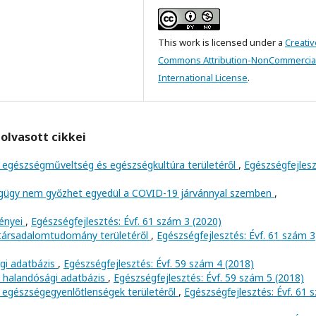
This work is licensed under a
Creativ
Commons Attribution-NonCommercial
International License
.
olvasott cikkei
 egészségműveltség és egészségkultúra területéről
,
Egészségfejlesz
égügy nem győzhet egyedül a COVID-19 járvánnyal szemben
,
ényei
,
Egészségfejlesztés: Évf. 61 szám 3 (2020)
 társadalomtudomány területéről
,
Egészségfejlesztés: Évf. 61 szám 3
gi adatbázis
,
Egészségfejlesztés: Évf. 59 szám 4 (2018)
a halandósági adatbázis
,
Egészségfejlesztés: Évf. 59 szám 5 (2018)
 egészségegyenlőtlenségek területéről
,
Egészségfejlesztés: Évf. 61 