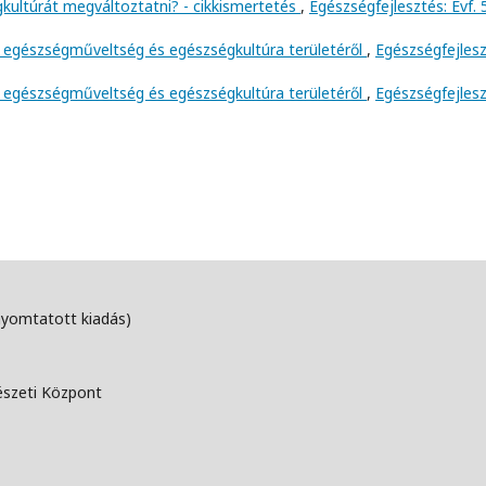
kultúrát megváltoztatni? - cikkismertetés
,
Egészségfejlesztés: Évf. 
 egészségműveltség és egészségkultúra területéről
,
Egészségfejlesz
 egészségműveltség és egészségkultúra területéről
,
Egészségfejlesz
nyomtatott kiadás)
észeti Központ