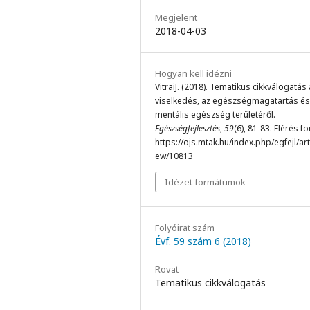
Megjelent
2018-04-03
Hogyan kell idézni
VitraiJ. (2018). Tematikus cikkválogatás 
viselkedés, az egészségmagatartás és
mentális egészség területéről.
Egészségfejlesztés
,
59
(6), 81-83. Elérés f
https://ojs.mtak.hu/index.php/egfejl/arti
ew/10813
Idézet formátumok
Folyóirat szám
Évf. 59 szám 6 (2018)
Rovat
Tematikus cikkválogatás