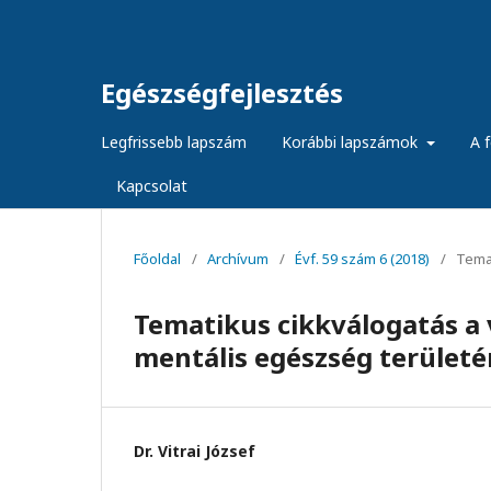
Egészségfejlesztés
Legfrissebb lapszám
Korábbi lapszámok
A f
Kapcsolat
Főoldal
/
Archívum
/
Évf. 59 szám 6 (2018)
/
Temat
Tematikus cikkválogatás a 
mentális egészség területé
Dr. Vitrai József