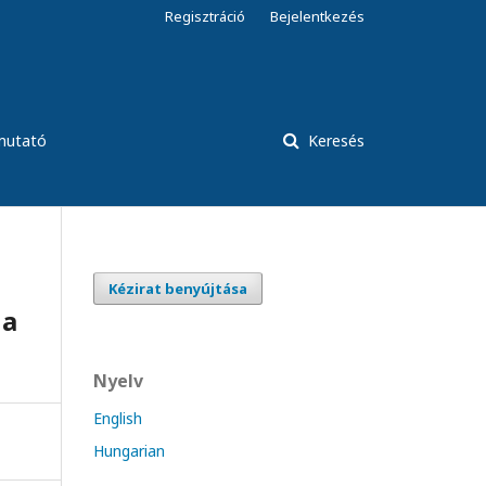
Regisztráció
Bejelentkezés
tmutató
Keresés
Kézirat benyújtása
 a
Nyelv
English
Hungarian