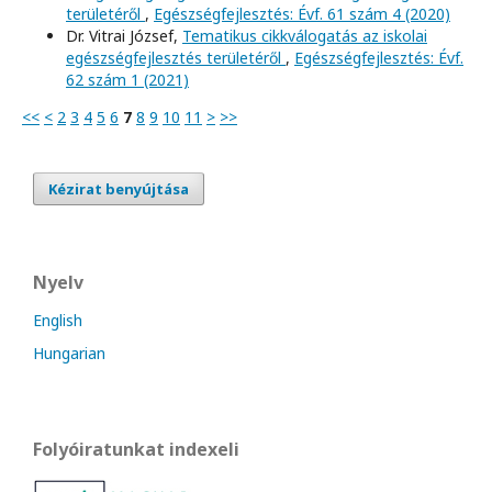
területéről
,
Egészségfejlesztés: Évf. 61 szám 4 (2020)
Dr. Vitrai József,
Tematikus cikkválogatás az iskolai
egészségfejlesztés területéről
,
Egészségfejlesztés: Évf.
62 szám 1 (2021)
<<
<
2
3
4
5
6
7
8
9
10
11
>
>>
Kézirat benyújtása
Nyelv
English
Hungarian
Folyóiratunkat indexeli