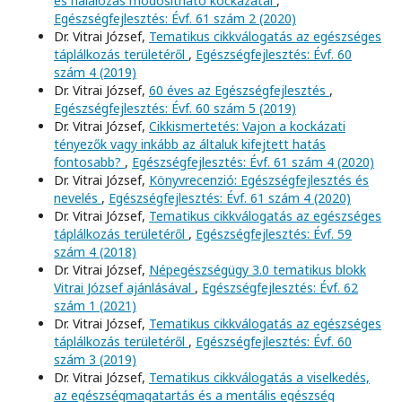
és halálozás módosítható kockázatai
,
Egészségfejlesztés: Évf. 61 szám 2 (2020)
Dr. Vitrai József,
Tematikus cikkválogatás az egészséges
táplálkozás területéről
,
Egészségfejlesztés: Évf. 60
szám 4 (2019)
Dr. Vitrai József,
60 éves az Egészségfejlesztés
,
Egészségfejlesztés: Évf. 60 szám 5 (2019)
Dr. Vitrai József,
Cikkismertetés: Vajon a kockázati
tényezők vagy inkább az általuk kifejtett hatás
fontosabb?
,
Egészségfejlesztés: Évf. 61 szám 4 (2020)
Dr. Vitrai József,
Könyvrecenzió: Egészségfejlesztés és
nevelés
,
Egészségfejlesztés: Évf. 61 szám 4 (2020)
Dr. Vitrai József,
Tematikus cikkválogatás az egészséges
táplálkozás területéről
,
Egészségfejlesztés: Évf. 59
szám 4 (2018)
Dr. Vitrai József,
Népegészségügy 3.0 tematikus blokk
Vitrai József ajánlásával
,
Egészségfejlesztés: Évf. 62
szám 1 (2021)
Dr. Vitrai József,
Tematikus cikkválogatás az egészséges
táplálkozás területéről
,
Egészségfejlesztés: Évf. 60
szám 3 (2019)
Dr. Vitrai József,
Tematikus cikkválogatás a viselkedés,
az egészségmagatartás és a mentális egészség