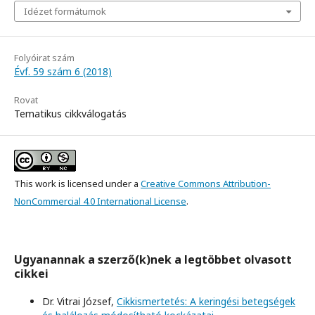
Idézet formátumok
Folyóirat szám
Évf. 59 szám 6 (2018)
Rovat
Tematikus cikkválogatás
This work is licensed under a
Creative Commons Attribution-
NonCommercial 4.0 International License
.
Ugyanannak a szerző(k)nek a legtöbbet olvasott
cikkei
Dr. Vitrai József,
Cikkismertetés: A keringési betegségek