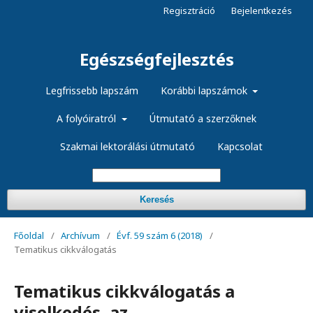
Regisztráció
Bejelentkezés
Egészségfejlesztés
Legfrissebb lapszám
Korábbi lapszámok
A folyóiratról
Útmutató a szerzőknek
Szakmai lektorálási útmutató
Kapcsolat
Keresés
Főoldal
/
Archívum
/
Évf. 59 szám 6 (2018)
/
Tematikus cikkválogatás
Tematikus cikkválogatás a
viselkedés, az