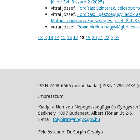
Jóllét: Évf. 3 szám 2 (2025)
Vitrai József,
Fordítás: Színterek, célcsopor
Vitrai József,
Fordítás: Egészségügyi adók a
Multidiszciplináris Egészség és Jóllét: Évf. 3
Vitrai József,
Rövid hírek a nagyvilágból és 
<<
<
13
14
15
16
17
18
19
20
21
22
>
>>
ISSN 2498-6666 (online kiadás) ISSN 1786-2434 (
Impresszum:
Kiadja a Nemzeti Népegészségügyi és Gyógyszer
Székhely: 1097 Budapest, Albert Flórián út 2-6.
E-mail:
folyoirat@nngyk.gov.hu
Felelős kiadó: Dr. Surján Orsolya