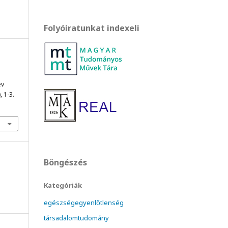
Folyóiratunkat indexeli
év
), 1-3.
Böngészés
Kategóriák
egészségegyenlőtlenség
társadalomtudomány