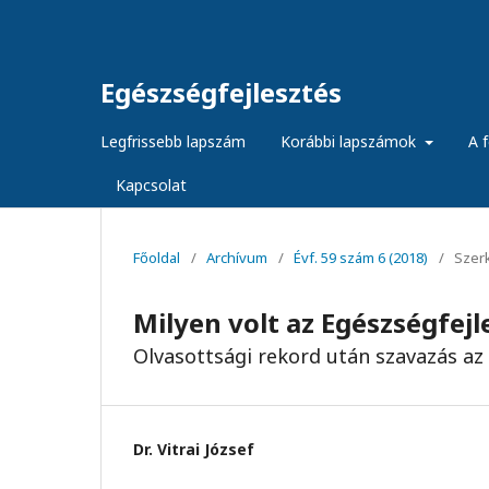
Egészségfejlesztés
Legfrissebb lapszám
Korábbi lapszámok
A f
Kapcsolat
Főoldal
/
Archívum
/
Évf. 59 szám 6 (2018)
/
Szer
Milyen volt az Egészségfejl
Olvasottsági rekord után szavazás az 
Dr. Vitrai József