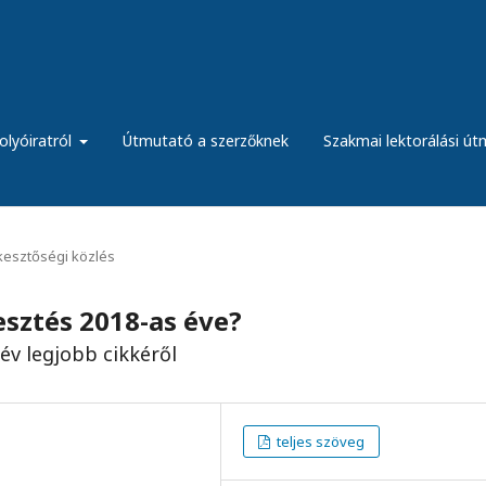
olyóiratról
Útmutató a szerzőknek
Szakmai lektorálási ú
kesztőségi közlés
esztés 2018-as éve?
év legjobb cikkéről
teljes szöveg