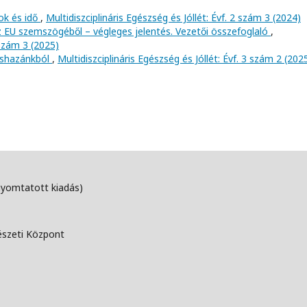
tok és idő
,
Multidiszciplináris Egészség és Jóllét: Évf. 2 szám 3 (2024)
z EU szemszögéből – végleges jelentés. Vezetői összefoglaló
,
 szám 3 (2025)
kishazánkból
,
Multidiszciplináris Egészség és Jóllét: Évf. 3 szám 2 (202
nyomtatott kiadás)
észeti Központ