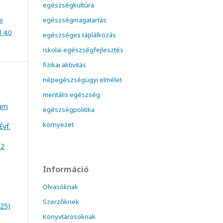
egészségkultúra
e
egészségmagatartás
 4.0
egészséges táplálkozás
iskolai egészségfejlesztés
fizikai aktivitás
népegészségügyi elmélet
mentális egészség
zám
egészségpolitika
környezet
Évf.
 2
Információ
Olvasóknak
Szerzőknek
025)
Könyvtárosoknak