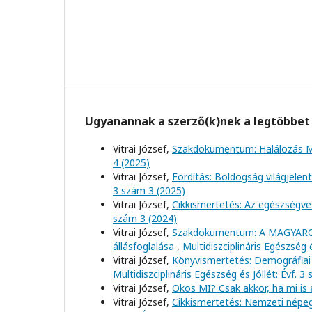
Ugyanannak a szerző(k)nek a legtöbbet 
Vitrai József,
Szakdokumentum: Halálozás 
4 (2025)
Vitrai József,
Fordítás: Boldogság világjelen
3 szám 3 (2025)
Vitrai József,
Cikkismertetés: Az egészségve
szám 3 (2024)
Vitrai József,
Szakdokumentum: A MAGYARO
állásfoglalása
,
Multidiszciplináris Egészség é
Vitrai József,
Könyvismertetés: Demográfiai
Multidiszciplináris Egészség és Jóllét: Évf. 3
Vitrai József,
Okos MI? Csak akkor, ha mi is
Vitrai József,
Cikkismertetés: Nemzeti népeg