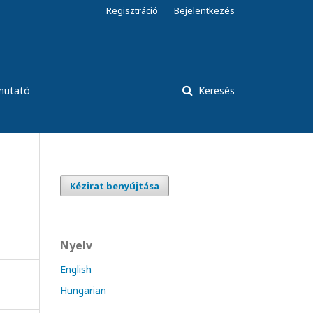
Regisztráció
Bejelentkezés
tmutató
Keresés
Kézirat benyújtása
Nyelv
English
Hungarian