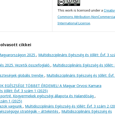
This work is licensed under a
Creativ
Commons Attribution-NonCommercial
International License
.
olvasott cikkei
Magyarországon 2025
,
Multidiszciplináris Egészség és Jóllét: Évf. 3 s
tés 2025. Vezetői összefoglaló
,
Multidiszciplináris Egészség és Jóllét: 
szteségek globális trendje
,
Multidiszciplináris Egészség és Jóllét: Évf.
K EGÉSZSÉGE TÖBBET ÉRDEMEL! A Magyar Orvosi Kamara
s Jóllét: Évf. 3 szám 1 (2025)
 portré. Kisgyermekek egészségi állapota és Halandóság
,
 szám 1 (2025)
 azok vagyunk
,
Multidiszciplináris Egészség és Jóllét: Évf. 3 szám 2 (2
észségügyi stratégiák – áttekintés
,
Multidiszciplináris Egészség és