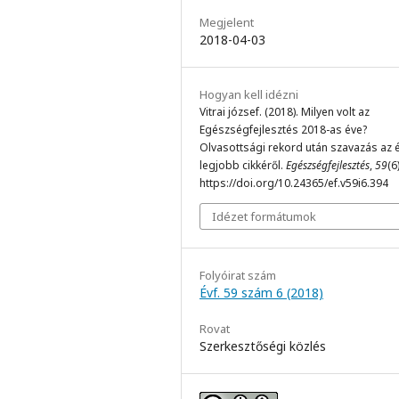
Megjelent
2018-04-03
Hogyan kell idézni
Vitrai józsef. (2018). Milyen volt az
Egészségfejlesztés 2018-as éve?
Olvasottsági rekord után szavazás az 
legjobb cikkéről.
Egészségfejlesztés
,
59
(6
https://doi.org/10.24365/ef.v59i6.394
Idézet formátumok
Folyóirat szám
Évf. 59 szám 6 (2018)
Rovat
Szerkesztőségi közlés