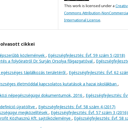
This work is licensed under a
Creativ
Commons Attribution-NonCommercial
International License
.
olvasott cikkei
egnépszerűbb közlemények
,
Egészségfejlesztés: Évf. 59 szám 5 (2018)
tés a folyóiratról Dr. Surján Orsolya főigazgatóval
,
Egészségfejleszt
 egészséges táplálkozás területéről
,
Egészségfejlesztés: Évf. 62 szá
szséges életmóddal kapcsolatos kutatások a hazai iskolákban
,
közi népegészségügyi dokumentumok, 2016
,
Egészségfejlesztés: Év
efiníció újratöltve
,
Egészségfejlesztés: Évf. 58 szám 4 (2017)
szségügyi megközelítések
,
Egészségfejlesztés: Évf. 57 szám 3 (2016)
rofit Közhasznú Kft. sajtóközleménye
,
Egészségfejlesztés: Évf. 58 