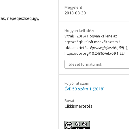
Megjelent
2018-03-30
tás, népegészségügy,
Hogyan kell idézni
VitraiJ. (2018). Hogyan kellene az
egészségkultúrát megváltoztatni? -
cikkismertetés.
Egészségfejlesztés
,
59
(1),
https://doi.org/10.24365/ef.v59i1.224
Idézet formátumok
Folyóirat szám
Évf. 59 szám 1 (2018)
Rovat
Cikkismertetés