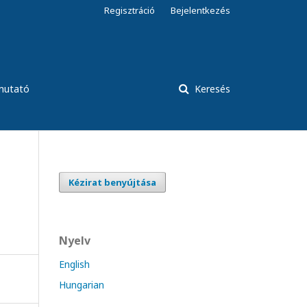
Regisztráció
Bejelentkezés
tmutató
Keresés
Kézirat benyújtása
Nyelv
English
Hungarian