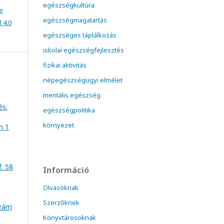
egészségkultúra
e
egészségmagatartás
 4.0
egészséges táplálkozás
iskolai egészségfejlesztés
fizikai aktivitás
népegészségügyi elmélet
mentális egészség
és:
egészségpolitika
környezet
m 1
f. 58
Információ
Olvasóknak
Szerzőknek
szám
Könyvtárosoknak