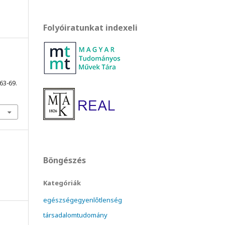
Folyóiratunkat indexeli
 63-69.
Böngészés
Kategóriák
egészségegyenlőtlenség
társadalomtudomány