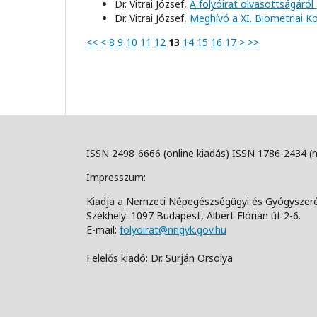
Dr. Vitrai József,
A folyóirat olvasottságáról
Dr. Vitrai József,
Meghívó a XI. Biometriai K
<<
<
8
9
10
11
12
13
14
15
16
17
>
>>
ISSN 2498-6666 (online kiadás) ISSN 1786-2434 (
Impresszum:
Kiadja a Nemzeti Népegészségügyi és Gyógyszer
Székhely: 1097 Budapest, Albert Flórián út 2-6.
E-mail:
folyoirat@nngyk.gov.hu
Felelős kiadó: Dr. Surján Orsolya