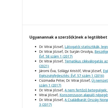
Ugyanannak a szerző(k)nek a legtöbbet 
Dr. Vitrai József,
Látogatói statisztikák, l
Dr. Vitrai József, Dr. Surján Orsolya,
Beszélge
Évf. 58 szám 1 (2017)
Dr. Vitrai József,
Tematikus cikkválogatás az
(2021)
Járomi Éva, Szilágyi Kristóf, Vitrai József,
Egé
Egészségfejlesztés: Évf. 57 szám 1 (2016)
Csizmadia Péter, Dr. Vitrai József,
Új nemzet
szám 1 (2017)
Dr. Vitrai József,
A nem fertőző betegségek: d
Vitrai József,
Konszenzuson alapuló népegé
Dr. Vitrai József,
A Családbarát Ország Nonp
3 (2017)