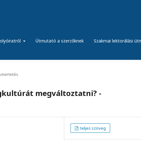
olyóiratról
Útmutató a szerzőknek
Szakmai lektorálási ú
ismertetés
kultúrát megváltoztatni? -
teljes szöveg