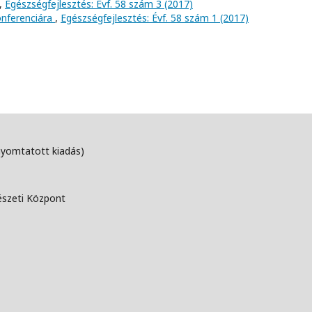
,
Egészségfejlesztés: Évf. 58 szám 3 (2017)
onferenciára
,
Egészségfejlesztés: Évf. 58 szám 1 (2017)
nyomtatott kiadás)
észeti Központ