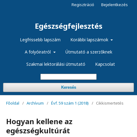
Regisztráció
Bejelentkezés
Egészségfejlesztés
Legfrissebb lapszám
Korábbi lapszámok
A folyóiratról
Útmutató a szerzőknek
Szakmai lektorálási útmutató
Kapcsolat
Keresés
Főoldal
/
Archívum
/
Évf. 59 szám 1 (2018)
/
Cikkismertetés
Hogyan kellene az
egészségkultúrát