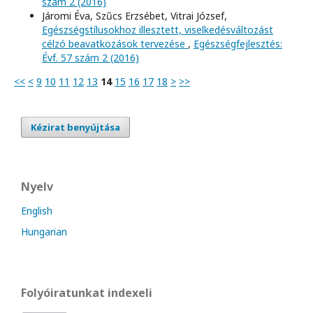
szám 2 (2016)
Járomi Éva, Szűcs Erzsébet, Vitrai József,
Egészségstílusokhoz illesztett, viselkedésváltozást
célzó beavatkozások tervezése
,
Egészségfejlesztés:
Évf. 57 szám 2 (2016)
<<
<
9
10
11
12
13
14
15
16
17
18
>
>>
Kézirat benyújtása
Nyelv
English
Hungarian
Folyóiratunkat indexeli