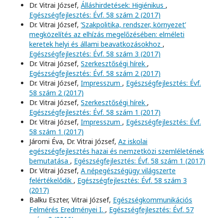
Dr. Vitrai József,
Álláshirdetések: Higiénikus
,
Egészségfejlesztés: Évf. 58 szám 2 (2017)
Dr. Vitrai József,
’Szakpolitika, rendszer, környezet’
megközelítés az elhízás megelőzésében: elméleti
keretek helyi és állami beavatkozásokhoz
,
Egészségfejlesztés: Évf. 58 szám 3 (2017)
Dr. Vitrai József,
Szerkesztőségi hírek
,
Egészségfejlesztés: Évf. 58 szám 2 (2017)
Dr. Vitrai József,
Impresszum
,
Egészségfejlesztés: Évf.
58 szám 2 (2017)
Dr. Vitrai József,
Szerkesztőségi hírek
,
Egészségfejlesztés: Évf. 58 szám 1 (2017)
Dr. Vitrai József,
Impresszum
,
Egészségfejlesztés: Évf.
58 szám 1 (2017)
Járomi Éva, Dr. Vitrai József,
Az iskolai
egészségfejlesztés hazai és nemzetközi szemléletének
bemutatása
,
Egészségfejlesztés: Évf. 58 szám 1 (2017)
Dr. Vitrai József,
A népegészségügy világszerte
felértékelődik
,
Egészségfejlesztés: Évf. 58 szám 3
(2017)
Balku Eszter, Vitrai József,
Egészségkommunikációs
Felmérés Eredményei I.
,
Egészségfejlesztés: Évf. 57