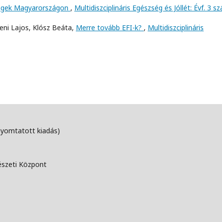
égek Magyarországon
,
Multidiszciplináris Egészség és Jóllét: Évf. 3 s
zeni Lajos, Klósz Beáta,
Merre tovább EFI-k?
,
Multidiszciplináris
nyomtatott kiadás)
észeti Központ