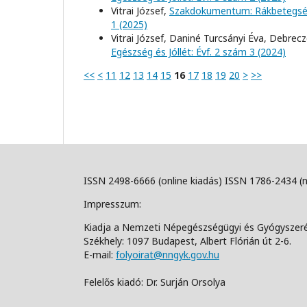
Vitrai József,
Szakdokumentum: Rákbetegs
1 (2025)
Vitrai József, Daniné Turcsányi Éva, Debrec
Egészség és Jóllét: Évf. 2 szám 3 (2024)
<<
<
11
12
13
14
15
16
17
18
19
20
>
>>
ISSN 2498-6666 (online kiadás) ISSN 1786-2434 (
Impresszum:
Kiadja a Nemzeti Népegészségügyi és Gyógyszer
Székhely: 1097 Budapest, Albert Flórián út 2-6.
E-mail:
folyoirat@nngyk.gov.hu
Felelős kiadó: Dr. Surján Orsolya