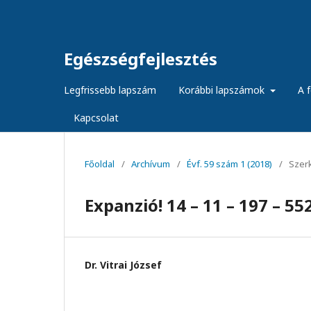
Egészségfejlesztés
Legfrissebb lapszám
Korábbi lapszámok
A f
Kapcsolat
Főoldal
/
Archívum
/
Évf. 59 szám 1 (2018)
/
Szer
Expanzió! 14 – 11 – 197 – 55
Dr. Vitrai József