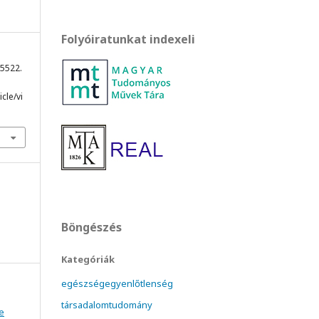
Folyóiratunkat indexeli
 5522.
cle/vi
Böngészés
Kategóriák
egészségegyenlőtlenség
társadalomtudomány
e