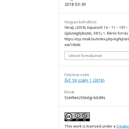
2018-03-30
Hogyan kell idézni
VitraiJ. (2018). Expanzió! 14 – 11 – 197 –
Egészségfejlesztés
,
59
(1), 1. Elérés forrás
https://ojs.mtak.hu/index.php/egfejl/arti
ew/10646
Idézet formátumok
Folyóirat szám
Évf. 59 szám 1 (2018)
Rovat
Szerkesztőségi közlés
This work is licensed under a
Creativ