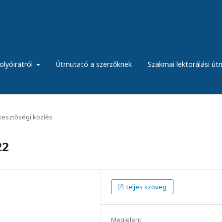
olyóiratról
Útmutató a szerzőknek
Szakmai lektorálási ú
kesztőségi közlés
22
teljes szöveg
Megjelent