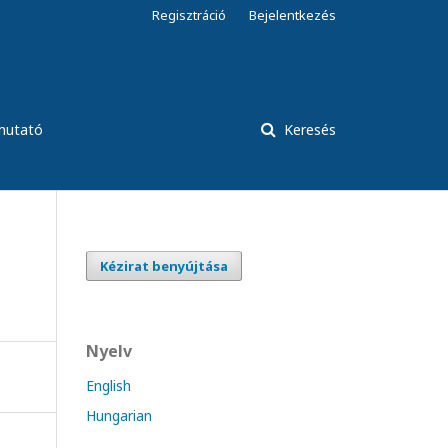
Regisztráció
Bejelentkezés
tmutató
Keresés
Kézirat benyújtása
Nyelv
English
Hungarian