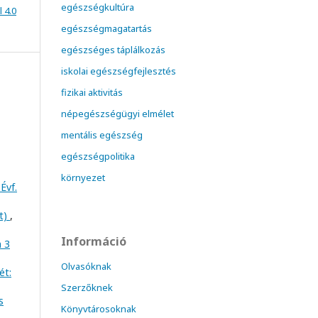
egészségkultúra
 4.0
egészségmagatartás
egészséges táplálkozás
iskolai egészségfejlesztés
fizikai aktivitás
népegészségügyi elmélet
mentális egészség
egészségpolitika
környezet
Évf.
at)
,
Információ
m 3
Olvasóknak
ét:
Szerzőknek
s
Könyvtárosoknak