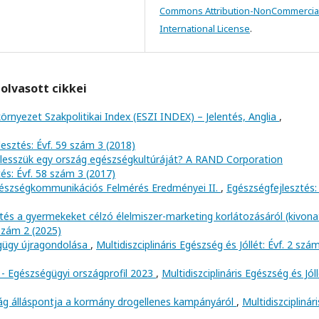
Commons Attribution-NonCommercial
International License
.
olvasott cikkei
környezet Szakpolitikai Index (ESZI INDEX) – Jelentés, Anglia
,
esztés: Évf. 59 szám 3 (2018)
lesszük egy ország egészségkultúráját? A RAND Corporation
és: Évf. 58 szám 3 (2017)
észségkommunikációs Felmérés Eredményei II.
,
Egészségfejlesztés: 
tés a gyermekeket célzó élelmiszer-marketing korlátozásáról (kivon
 szám 2 (2025)
égügy újragondolása
,
Multidiszciplináris Egészség és Jóllét: Évf. 2 szá
 - Egészségügyi országprofil 2023
,
Multidiszciplináris Egészség és Jóll
ág álláspontja a kormány drogellenes kampányáról
,
Multidiszciplinári