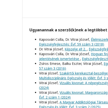
Ugyanannak a szerző(k)nek a legtöbbet 
Kaposvári Csilla, Dr. Vitrai József,
Élelmiszer
Egészségfejlesztés: Évf. 59 szám 3 (2018)
Dr. Vitrai József,
Képzelje el! 2.
,
Egészségfejl
Kaposvári Csilla, Dr. Vitrai József,
Hogyan fej
jelentésének ismertetése
,
Egészségfejleszt
Zsíros Emese, Balku Eszter, Vitrai József,
Eg
57 szám 3 (2016)
Vitrai József,
Szakértői kerekasztal-beszélge
Multidiszciplináris Egészség és Jóllét: Évf. 3
Vitrai József,
Vizuális kivonat: A népegészs
(2024)
Vitrai József,
Vizuális kivonat: Magyarország
Évf. 2 szám 1 (2024)
Vitrai József,
A Magyar Addiktológiai Társas
Egészség és Jóllét: Évf. 3 szám 2 (2025)