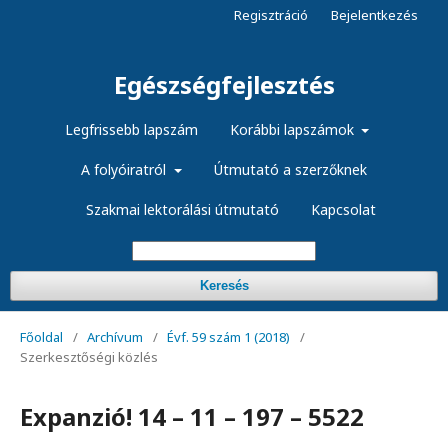
Regisztráció
Bejelentkezés
Egészségfejlesztés
Legfrissebb lapszám
Korábbi lapszámok
A folyóiratról
Útmutató a szerzőknek
Szakmai lektorálási útmutató
Kapcsolat
Keresés
Főoldal
/
Archívum
/
Évf. 59 szám 1 (2018)
/
Szerkesztőségi közlés
Expanzió! 14 – 11 – 197 – 5522