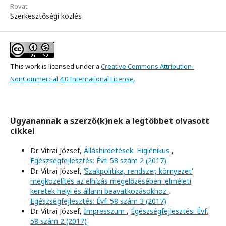
Rovat
Szerkesztőségi közlés
This work is licensed under a
Creative Commons Attribution-
NonCommercial 4.0 International License
.
Ugyanannak a szerző(k)nek a legtöbbet olvasott
cikkei
Dr. Vitrai József,
Álláshirdetések: Higiénikus
,
Egészségfejlesztés: Évf. 58 szám 2 (2017)
Dr. Vitrai József,
’Szakpolitika, rendszer, környezet’
megközelítés az elhízás megelőzésében: elméleti
keretek helyi és állami beavatkozásokhoz
,
Egészségfejlesztés: Évf. 58 szám 3 (2017)
Dr. Vitrai József,
Impresszum
,
Egészségfejlesztés: Évf.
58 szám 2 (2017)