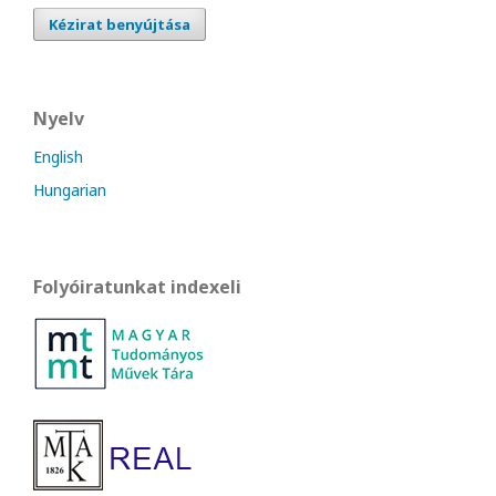
Kézirat benyújtása
Nyelv
English
Hungarian
Folyóiratunkat indexeli