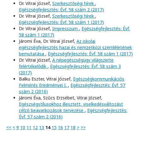
Dr. Vitrai József,
Szerkesztőségi hírek
,
Egészségfejlesztés: Évf. 58 szám 2 (2017)
Dr. Vitrai József,
Szerkesztőségi hírek
,
Egészségfejlesztés: Évf. 58 szám 1 (2017)
Dr. Vitrai József,
Impresszum
,
Egészségfejlesztés: Évf.
58 szám 1 (2017)
Járomi Éva, Dr. Vitrai József,
Az iskolai
egészségfejlesztés hazai és nemzetközi szemléletének
bemutatása
,
Egészségfejlesztés: Évf. 58 szám 1 (2017)
Dr. Vitrai József,
A népegészségügy világszerte
felértékelődik
,
Egészségfejlesztés: Évf. 58 szám 3
(2017)
Balku Eszter, Vitrai József,
Egészségkommunikációs
Felmérés Eredményei I.
,
Egészségfejlesztés: Évf. 57
szám 2 (2016)
Járomi Éva, Szűcs Erzsébet, Vitrai József,
Egészségstílusokhoz illesztett, viselkedésváltozást
célzó beavatkozások tervezése
,
Egészségfejlesztés:
Évf. 57 szám 2 (2016)
<<
<
9
10
11
12
13
14
15
16
17
18
>
>>