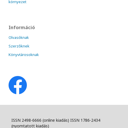
környezet
Információ
Olvasóknak
Szerzőknek
Könyvtárosoknak
ISSN 2498-6666 (online kiadás) ISSN 1786-2434
(nyomtatott kiadás)