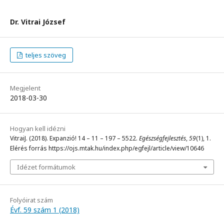
Dr. Vitrai József
teljes szöveg
Megjelent
2018-03-30
Hogyan kell idézni
VitraiJ. (2018). Expanzió! 14 – 11 – 197 – 5522.
Egészségfejlesztés
,
59
(1), 1.
Elérés forrás https://ojs.mtak.hu/index.php/egfejl/article/view/10646
Idézet formátumok
Folyóirat szám
Évf. 59 szám 1 (2018)