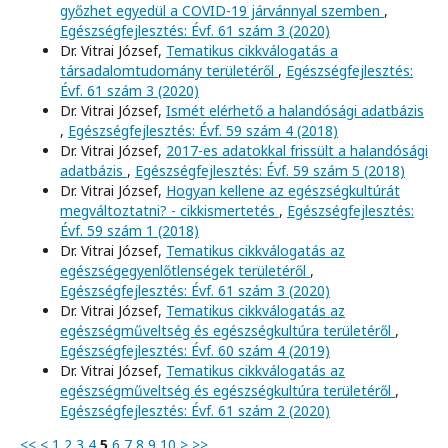
győzhet egyedül a COVID-19 járvánnyal szemben
,
Egészségfejlesztés: Évf. 61 szám 3 (2020)
Dr. Vitrai József,
Tematikus cikkválogatás a
társadalomtudomány területéről
,
Egészségfejlesztés:
Évf. 61 szám 3 (2020)
Dr. Vitrai József,
Ismét elérhető a halandósági adatbázis
,
Egészségfejlesztés: Évf. 59 szám 4 (2018)
Dr. Vitrai József,
2017-es adatokkal frissült a halandósági
adatbázis
,
Egészségfejlesztés: Évf. 59 szám 5 (2018)
Dr. Vitrai József,
Hogyan kellene az egészségkultúrát
megváltoztatni? - cikkismertetés
,
Egészségfejlesztés:
Évf. 59 szám 1 (2018)
Dr. Vitrai József,
Tematikus cikkválogatás az
egészségegyenlőtlenségek területéről
,
Egészségfejlesztés: Évf. 61 szám 3 (2020)
Dr. Vitrai József,
Tematikus cikkválogatás az
egészségműveltség és egészségkultúra területéről
,
Egészségfejlesztés: Évf. 60 szám 4 (2019)
Dr. Vitrai József,
Tematikus cikkválogatás az
egészségműveltség és egészségkultúra területéről
,
Egészségfejlesztés: Évf. 61 szám 2 (2020)
<<
<
1
2
3
4
5
6
7
8
9
10
>
>>