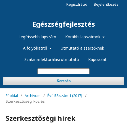
Regisztráció
Bejelentkezés
Egészségfejlesztés
Legfrissebb lapszám
Korábbi lapszámok
A folyóiratról
Útmutató a szerzőknek
Szakmai lektorálási útmutató
Kapcsolat
Keresés
Főoldal
/
Archívum
/
Évf. 58 szám 1 (2017)
/
Szerkesztőségi közlés
Szerkesztőségi hírek