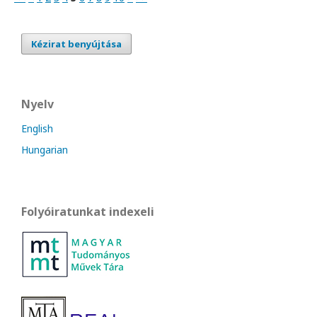
Kézirat benyújtása
Nyelv
English
Hungarian
Folyóiratunkat indexeli