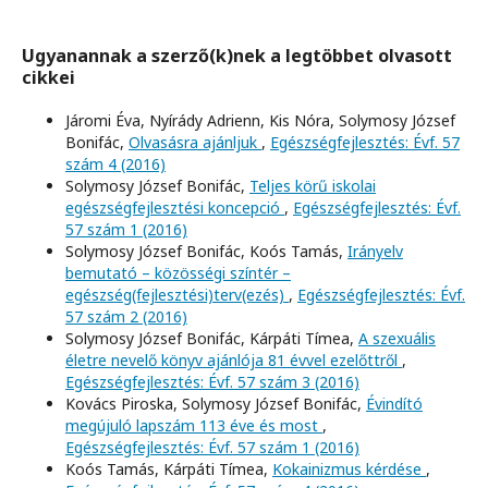
Ugyanannak a szerző(k)nek a legtöbbet olvasott
cikkei
Járomi Éva, Nyírády Adrienn, Kis Nóra, Solymosy József
Bonifác,
Olvasásra ajánljuk
,
Egészségfejlesztés: Évf. 57
szám 4 (2016)
Solymosy József Bonifác,
Teljes körű iskolai
egészségfejlesztési koncepció
,
Egészségfejlesztés: Évf.
57 szám 1 (2016)
Solymosy József Bonifác, Koós Tamás,
Irányelv
bemutató – közösségi színtér –
egészség(fejlesztési)terv(ezés)
,
Egészségfejlesztés: Évf.
57 szám 2 (2016)
Solymosy József Bonifác, Kárpáti Tímea,
A szexuális
életre nevelő könyv ajánlója 81 évvel ezelőttről
,
Egészségfejlesztés: Évf. 57 szám 3 (2016)
Kovács Piroska, Solymosy József Bonifác,
Évindító
megújuló lapszám 113 éve és most
,
Egészségfejlesztés: Évf. 57 szám 1 (2016)
Koós Tamás, Kárpáti Tímea,
Kokainizmus kérdése
,