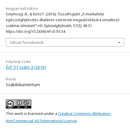
Hogyan kell idézni
SolymosyJ. B., & KoósT. (2016). Összefoglaló „A munkahelyi
egészségfejlesztés általános szervezeti megvalósítására vonatkozó
szakmai útmutató”-ról.
Egészségfejlesztés
,
57
(3), 48-51.
https://doi.org/10.24365/ef.v57i3.54
Idézet formátumok
Folyóirat szám
Évf. 57 szám 3 (2016)
Rovat
Szakdokumentum
This work is licensed under a
Creative Commons Attribution-
NonCommercial 4.0 International License
.