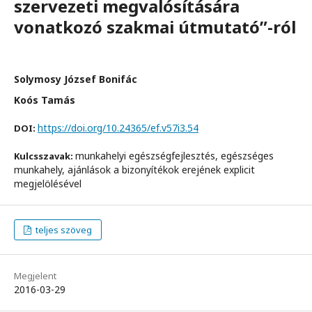
szervezeti megvalósítására
vonatkozó szakmai útmutató”-ról
Solymosy József Bonifác
Koós Tamás
https://doi.org/10.24365/ef.v57i3.54
DOI:
munkahelyi egészségfejlesztés, egészséges
Kulcsszavak:
munkahely, ajánlások a bizonyítékok erejének explicit
megjelölésével
teljes szöveg
Megjelent
2016-03-29