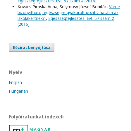
Egészségfejlesztés: Évf. 57 szám 4 (2016)
Kovács Piroska Anna, Solymosy József Bonifác,
Van-e
bizonyítható, egészségre gyakorolt pozitív hatása az
iskolakertnek?
,
Egészségfejlesztés: Évf. 57 szám 2
(2016)
Kézirat benyújtása
Nyelv
English
Hungarian
Folyóiratunkat indexeli