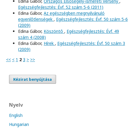
Edina Gábor,
Országos Elsôsegély-ismereti Verseny
,
Egészségfejlesztés: Évf. 52 szám 5-6 (2011)
Edina Gábor,
Az egészségben megnyilvánuló
egyenlôtlenségek
,
Egészségfejlesztés: Évf. 50 szám 5-6
(2009)
Edina Gábor,
Köszöntô
,
Egészségfejlesztés: Évf. 49
szám 4 (2008)
Edina Gábor,
Hírek
,
Egészségfejlesztés: Évf. 50 szám 3
(2009)
<<
<
1
2
3
>
>>
Kézirat benyújtása
Nyelv
English
Hungarian