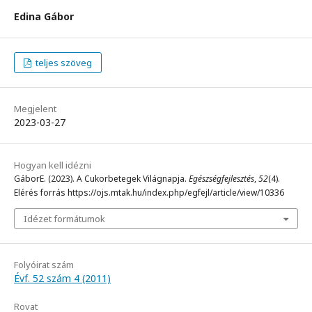
Edina Gábor
teljes szöveg
Megjelent
2023-03-27
Hogyan kell idézni
GáborE. (2023). A Cukorbetegek Világnapja.
Egészségfejlesztés
,
52
(4).
Elérés forrás https://ojs.mtak.hu/index.php/egfejl/article/view/10336
Idézet formátumok
Folyóirat szám
Évf. 52 szám 4 (2011)
Rovat