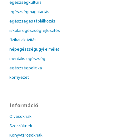
egészségkultúra
egészségmagatartás
egészséges táplálkozás
iskolai egészségfejlesztés
fizikai aktivitás
népegészségügyi elmélet
mentális egészség
egészségpolitika
környezet
Információ
Olvasóknak
Szerzőknek
Könyvtárosoknak