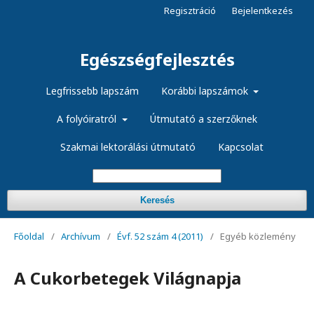
Regisztráció
Bejelentkezés
Egészségfejlesztés
Legfrissebb lapszám
Korábbi lapszámok
A folyóiratról
Útmutató a szerzőknek
Szakmai lektorálási útmutató
Kapcsolat
Keresés
Főoldal
/
Archívum
/
Évf. 52 szám 4 (2011)
/
Egyéb közlemény
A Cukorbetegek Világnapja