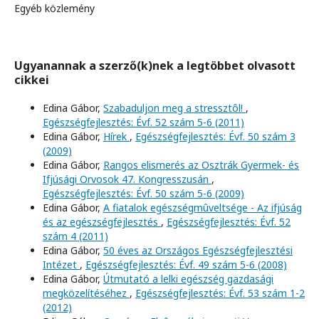
Egyéb közlemény
Ugyanannak a szerző(k)nek a legtöbbet olvasott
cikkei
Edina Gábor,
Szabaduljon meg a stressztôl!
,
Egészségfejlesztés: Évf. 52 szám 5-6 (2011)
Edina Gábor,
Hírek
,
Egészségfejlesztés: Évf. 50 szám 3
(2009)
Edina Gábor,
Rangos elismerés az Osztrák Gyermek- és
Ifjúsági Orvosok 47. Kongresszusán
,
Egészségfejlesztés: Évf. 50 szám 5-6 (2009)
Edina Gábor,
A fiatalok egészségmûveltsége - Az ifjúság
és az egészségfejlesztés
,
Egészségfejlesztés: Évf. 52
szám 4 (2011)
Edina Gábor,
50 éves az Országos Egészségfejlesztési
Intézet
,
Egészségfejlesztés: Évf. 49 szám 5-6 (2008)
Edina Gábor,
Útmutató a lelki egészség gazdasági
megközelítéséhez
,
Egészségfejlesztés: Évf. 53 szám 1-2
(2012)