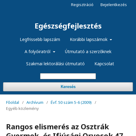
Regisztráció
Bejelentkezés
Egészségfejlesztés
Legfrissebb lapszám
Korábbi lapszámok
A folyóiratról
Útmutató a szerzőknek
Szakmai lektorálási útmutató
Kapcsolat
Keresés
Főoldal
/
Archívum
/
Évf. 50 szám 5-6 (2009)
/
Egyéb közlemény
Rangos elismerés az Osztrák
Gyermek- és Ifjúsági Orvosok 47.