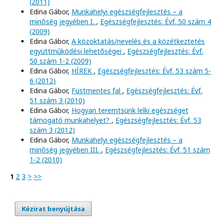
(2011)
Edina Gábor,
Munkahelyi egészségfejlesztés – a
minôség jegyében I.
,
Egészségfejlesztés: Évf. 50 szám 4
(2009)
Edina Gábor,
A közoktatás/nevelés és a közétkeztetés
együttmûködési lehetôségei
,
Egészségfejlesztés: Évf.
50 szám 1-2 (2009)
Edina Gábor,
HÍREK
,
Egészségfejlesztés: Évf. 53 szám 5-
6 (2012)
Edina Gábor,
Füstmentes fal
,
Egészségfejlesztés: Évf.
51 szám 3 (2010)
Edina Gábor,
Hogyan teremtsünk lelki egészséget
támogató munkahelyet?
,
Egészségfejlesztés: Évf. 53
szám 3 (2012)
Edina Gábor,
Munkahelyi egészségfejlesztés – a
minôség jegyében III.
,
Egészségfejlesztés: Évf. 51 szám
1-2 (2010)
1
2
3
>
>>
Kézirat benyújtása