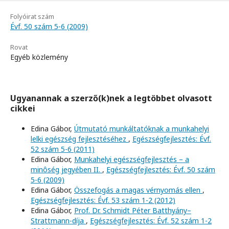
Folyóirat szám
Évf. 50 szám 5-6 (2009)
Rovat
Egyéb közlemény
Ugyanannak a szerző(k)nek a legtöbbet olvasott
cikkei
Edina Gábor,
Útmutató munkáltatóknak a munkahelyi
lelki egészség fejlesztéséhez
,
Egészségfejlesztés: Évf.
52 szám 5-6 (2011)
Edina Gábor,
Munkahelyi egészségfejlesztés – a
minôség jegyében II.
,
Egészségfejlesztés: Évf. 50 szám
5-6 (2009)
Edina Gábor,
Összefogás a magas vérnyomás ellen
,
Egészségfejlesztés: Évf. 53 szám 1-2 (2012)
Edina Gábor,
Prof. Dr. Schmidt Péter Batthyány–
Strattmann-díja
,
Egészségfejlesztés: Évf. 52 szám 1-2