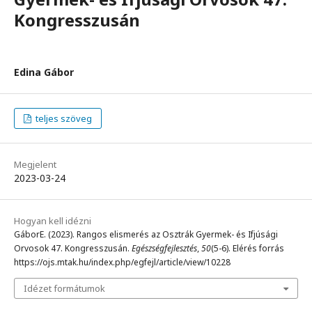
Kongresszusán
Edina Gábor
teljes szöveg
Megjelent
2023-03-24
Hogyan kell idézni
GáborE. (2023). Rangos elismerés az Osztrák Gyermek- és Ifjúsági
Orvosok 47. Kongresszusán.
Egészségfejlesztés
,
50
(5-6). Elérés forrás
https://ojs.mtak.hu/index.php/egfejl/article/view/10228
Idézet formátumok