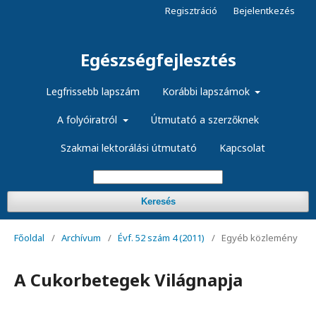
Regisztráció
Bejelentkezés
Egészségfejlesztés
Legfrissebb lapszám
Korábbi lapszámok
A folyóiratról
Útmutató a szerzőknek
Szakmai lektorálási útmutató
Kapcsolat
Keresés
Főoldal
/
Archívum
/
Évf. 52 szám 4 (2011)
/
Egyéb közlemény
A Cukorbetegek Világnapja