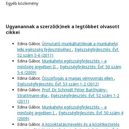
Egyéb közlemény
Ugyanannak a szerző(k)nek a legtöbbet olvasott
cikkei
Edina Gábor,
Útmutató munkáltatóknak a munkahelyi
lelki egészség fejlesztéséhez
,
Egészségfejlesztés: Évf.
52 szám 5-6 (2011)
Edina Gábor,
Munkahelyi egészségfejlesztés – a
minôség jegyében II.
,
Egészségfejlesztés: Évf. 50 szám
5-6 (2009)
Edina Gábor,
Összefogás a magas vérnyomás ellen
,
Egészségfejlesztés: Évf. 53 szám 1-2 (2012)
Edina Gábor,
Prof. Dr. Schmidt Péter Batthyány–
Strattmann-díja
,
Egészségfejlesztés: Évf. 52 szám 1-2
(2011)
Edina Gábor,
Munkahelyi egészségfejlesztés – a
minôség jegyében I.
,
Egészségfejlesztés: Évf. 50 szám 4
(2009)
Edina Gábor,
A közoktatás/nevelés és a közétkeztetés