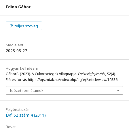
Edina Gábor
teljes szöveg
Megjelent
2023-03-27
Hogyan kell idézni
GáborE. (2023). A Cukorbetegek Világnapja.
Egészségfejlesztés
,
52
(4).
Elérés forrás https://ojs.mtak.hu/index.php/egfejl/article/view/10336
Idézet formátumok
Folyóirat szám
Évf. 52 szám 4 (2011)
Rovat