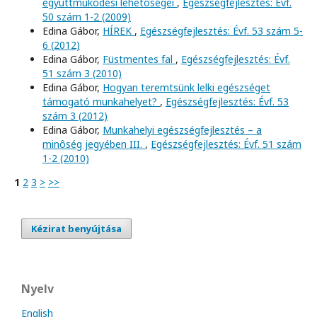
együttmûködési lehetôségei
,
Egészségfejlesztés: Évf.
50 szám 1-2 (2009)
Edina Gábor,
HÍREK
,
Egészségfejlesztés: Évf. 53 szám 5-
6 (2012)
Edina Gábor,
Füstmentes fal
,
Egészségfejlesztés: Évf.
51 szám 3 (2010)
Edina Gábor,
Hogyan teremtsünk lelki egészséget
támogató munkahelyet?
,
Egészségfejlesztés: Évf. 53
szám 3 (2012)
Edina Gábor,
Munkahelyi egészségfejlesztés – a
minôség jegyében III.
,
Egészségfejlesztés: Évf. 51 szám
1-2 (2010)
1
2
3
>
>>
Kézirat benyújtása
Nyelv
English