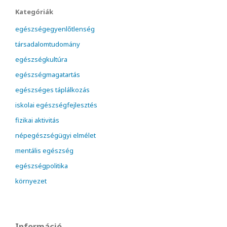
Kategóriák
egészségegyenlőtlenség
társadalomtudomány
egészségkultúra
egészségmagatartás
egészséges táplálkozás
iskolai egészségfejlesztés
fizikai aktivitás
népegészségügyi elmélet
mentális egészség
egészségpolitika
környezet
Információ