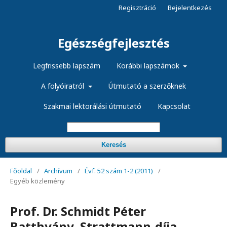
Regisztráció
Bejelentkezés
Egészségfejlesztés
Legfrissebb lapszám
Korábbi lapszámok
A folyóiratról
Útmutató a szerzőknek
Szakmai lektorálási útmutató
Kapcsolat
Keresés
Főoldal
/
Archívum
/
Évf. 52 szám 1-2 (2011)
/
Egyéb közlemény
Prof. Dr. Schmidt Péter
Batthyány–Strattmann-díja