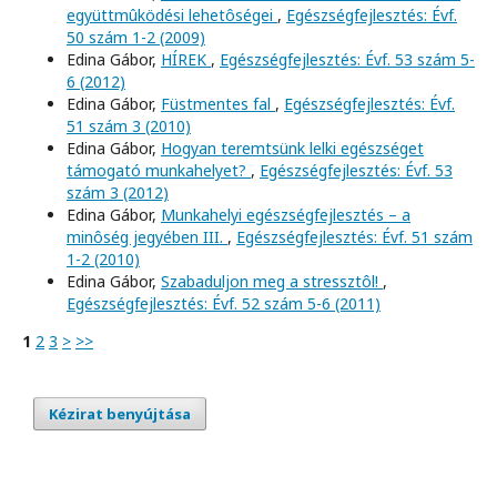
együttmûködési lehetôségei
,
Egészségfejlesztés: Évf.
50 szám 1-2 (2009)
Edina Gábor,
HÍREK
,
Egészségfejlesztés: Évf. 53 szám 5-
6 (2012)
Edina Gábor,
Füstmentes fal
,
Egészségfejlesztés: Évf.
51 szám 3 (2010)
Edina Gábor,
Hogyan teremtsünk lelki egészséget
támogató munkahelyet?
,
Egészségfejlesztés: Évf. 53
szám 3 (2012)
Edina Gábor,
Munkahelyi egészségfejlesztés – a
minôség jegyében III.
,
Egészségfejlesztés: Évf. 51 szám
1-2 (2010)
Edina Gábor,
Szabaduljon meg a stressztôl!
,
Egészségfejlesztés: Évf. 52 szám 5-6 (2011)
1
2
3
>
>>
Kézirat benyújtása