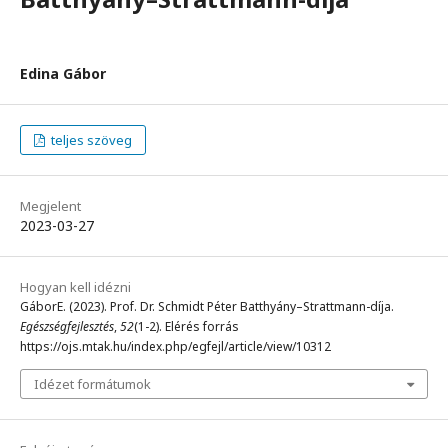
Edina Gábor
teljes szöveg
Megjelent
2023-03-27
Hogyan kell idézni
GáborE. (2023). Prof. Dr. Schmidt Péter Batthyány–Strattmann-díja.
Egészségfejlesztés
,
52
(1-2). Elérés forrás
https://ojs.mtak.hu/index.php/egfejl/article/view/10312
Idézet formátumok