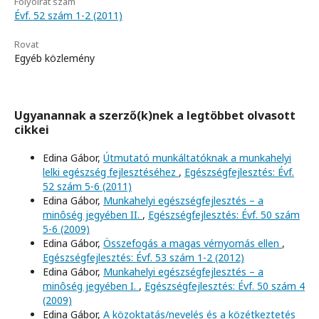
Folyóirat szám
Évf. 52 szám 1-2 (2011)
Rovat
Egyéb közlemény
Ugyanannak a szerző(k)nek a legtöbbet olvasott
cikkei
Edina Gábor,
Útmutató munkáltatóknak a munkahelyi
lelki egészség fejlesztéséhez
,
Egészségfejlesztés: Évf.
52 szám 5-6 (2011)
Edina Gábor,
Munkahelyi egészségfejlesztés – a
minôség jegyében II.
,
Egészségfejlesztés: Évf. 50 szám
5-6 (2009)
Edina Gábor,
Összefogás a magas vérnyomás ellen
,
Egészségfejlesztés: Évf. 53 szám 1-2 (2012)
Edina Gábor,
Munkahelyi egészségfejlesztés – a
minôség jegyében I.
,
Egészségfejlesztés: Évf. 50 szám 4
(2009)
Edina Gábor,
A közoktatás/nevelés és a közétkeztetés