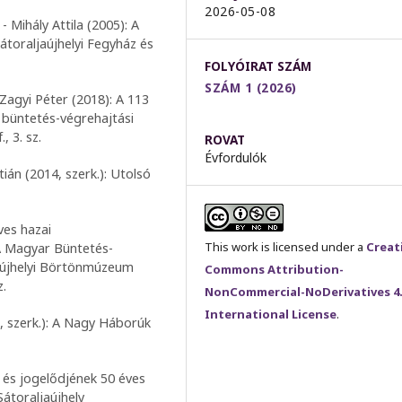
2026-05-08
- Mihály Attila (2005): A
átoraljaújhelyi Fegyház és
FOLYÓIRAT SZÁM
SZÁM 1 (2026)
 Zagyi Péter (2018): A 113
 büntetés-végrehajtási
, 3. sz.
ROVAT
Évfordulók
ián (2014, szerk.): Utolsó
ves hazai
This work is licensed under a
Creat
A Magyar Büntetés-
jaújhelyi Börtönmúzeum
Commons Attribution-
z.
NonCommercial-NoDerivatives 4
International License
.
, szerk.): A Nagy Háborúk
 és jogelődjének 50 éves
átoraljaújhely