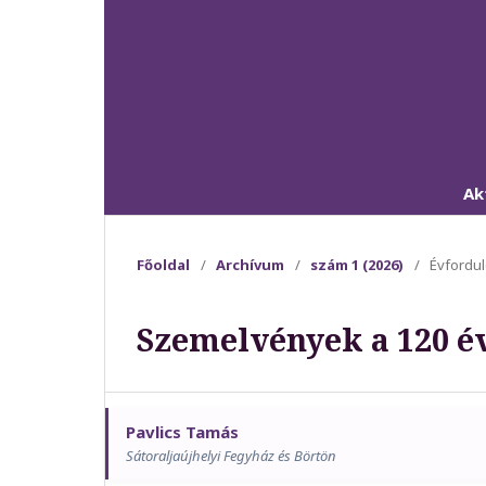
Ak
Főoldal
/
Archívum
/
szám 1 (2026)
/
Évfordu
Szemelvények a 120 év
Pavlics Tamás
Sátoraljaújhelyi Fegyház és Börtön