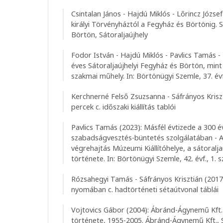
Csintalan János - Hajdú Miklós - Lőrincz József 
királyi Törvényháztól a Fegyház és Börtönig. S
Börtön, Sátoraljaújhely
Fodor István - Hajdú Miklós - Pavlics Tamás -
éves Sátoraljaújhelyi Fegyház és Börtön, mint
szakmai műhely. In: Börtönügyi Szemle, 37. évf.
Kerchnerné Felső Zsuzsanna - Sáfrányos Kriszt
percek c. időszaki kiállítás tablói
Pavlics Tamás (2023): Másfél évtizede a 300 é
szabadságvesztés-büntetés szolgálatában - 
végrehajtás Múzeumi Kiállítóhelye, a sátoral
története. In: Börtönügyi Szemle, 42. évf., 1. s
Rózsahegyi Tamás - Sáfrányos Krisztián (2017
nyomában c. hadtörténeti sétaútvonal táblái
Vojtovics Gábor (2004): Ábránd-Ágynemű Kft.
története, 1955-2005. Ábránd-Ágynemű Kft., S