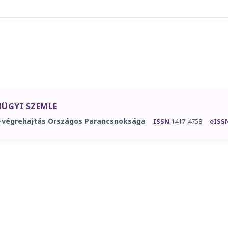
ÜGYI SZEMLE
-végrehajtás Országos Parancsnoksága
ISSN
1417-4758
eISS