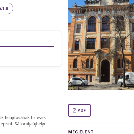
.1.8
PDF
k felújításának tíz éves
print: Sátoraljaújhelyi
MEGJELENT