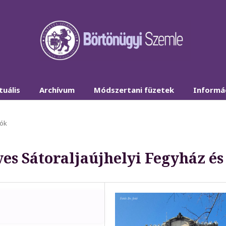
tuális
Archívum
Módszertani füzetek
Informá
lók
es Sátoraljaújhelyi Fegyház és