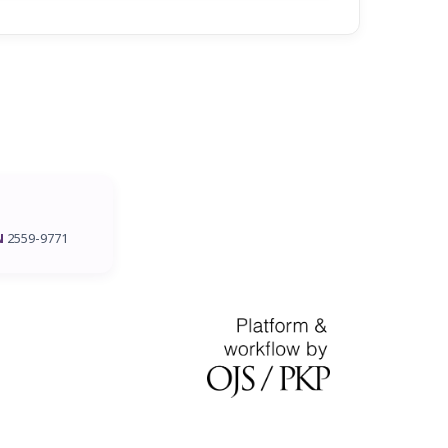
N
2559-9771