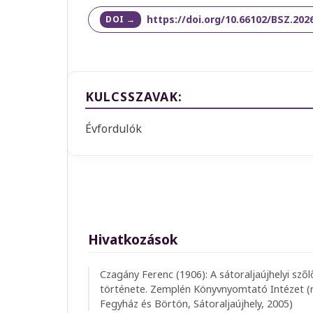
https://doi.org/10.66102/BSZ.2026
KULCSSZAVAK:
Évfordulók
Hivatkozások
Czagány Ferenc (1906): A sátoraljaújhelyi szőlő
története. Zemplén Könyvnyomtató Intézet (re
Fegyház és Börtön, Sátoraljaújhely, 2005)