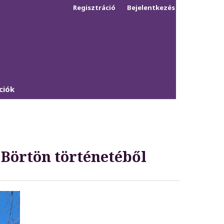
Regisztráció
Bejelentkezés
Keresés
ciók
 Börtön történetéből