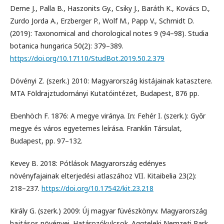
Deme J., Palla B., Haszonits Gy., Csiky J., Baráth K., Kovács D.,
Zurdo Jorda A., Erzberger P., Wolf M., Papp V., Schmidt D.
(2019): Taxonomical and chorological notes 9 (94–98). Studia
botanica hungarica 50(2): 379–389.
https://doi.org/10.17110/StudBot.2019.50.2.379
Dövényi Z. (szerk.) 2010: Magyarország kistájainak katasztere.
MTA Földrajztudományi Kutatóintézet, Budapest, 876 pp.
Ebenhöch F. 1876: A megye viránya. In: Fehér I. (szerk.): Győr
megye és város egyetemes leírása. Franklin Társulat,
Budapest, pp. 97–132.
Kevey B. 2018: Pótlások Magyarország edényes
növényfajainak elterjedési atlaszához VII. Kitaibelia 23(2):
218–237.
https://doi.org/10.17542/kit.23.218
Király G. (szerk.) 2009: Új magyar füvészkönyv. Magyarország
hajtásos növényei. Határozókulcsok. Aggteleki Nemzeti Park