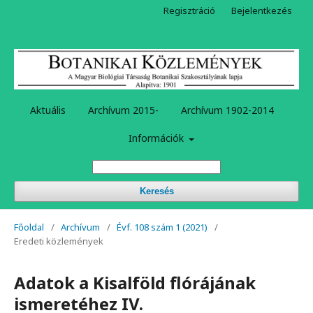
Regisztráció
Bejelentkezés
Aktuális
Archívum 2015-
Archívum 1902-2014
Információk
Keresés
Főoldal
/
Archívum
/
Évf. 108 szám 1 (2021)
/
Eredeti közlemények
Adatok a Kisalföld flórájának
ismeretéhez IV.