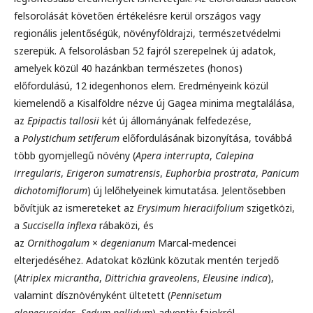
felsorolását követően értékelésre kerül országos vagy
regionális jelentőségük, növényföldrajzi, természetvédelmi
szerepük. A felsorolásban 52 fajról szerepelnek új adatok,
amelyek közül 40 hazánkban természetes (honos)
előfordulású, 12 idegenhonos elem. Eredményeink közül
kiemelendő a Kisalföldre nézve új Gagea minima megtalálása,
az
Epipactis tallosii
két új állományának felfedezése,
a
Polystichum setiferum
előfordulásának bizonyítása, továbbá
több gyomjellegű növény (
Apera interrupta
,
Calepina
irregularis
,
Erigeron sumatrensis
,
Euphorbia prostrata
,
Panicum
dichotomiflorum
) új lelőhelyeinek kimutatása. Jelentősebben
bővítjük az ismereteket az
Erysimum hieraciifolium
szigetközi,
a
Succisella inflexa
rábaközi, és
az
Ornithogalum
×
degenianum
Marcal-medencei
elterjedéséhez. Adatokat közlünk közutak mentén terjedő
(
Atriplex micrantha
,
Dittrichia graveolens
,
Eleusine indica
),
valamint dísznövényként ültetett (
Pennisetum
alopecuroides
,
Sedum pallidum
) adventív fajokról.