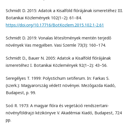
Schmidt D. 2015: Adatok a Kisalföld flórájának ismeretéhez III.
Botanikai Közlemények 102(1–2): 61–84.
https://doi.org/10.17716/BotKozlem.2015.102.1-2.61
Schmidt D. 2019: Vonalas létesítmények mentén terjedő
növények Vas megyében. Vasi Szemle 73(3): 160–174.
Schmidt D., Bauer N. 2005: Adatok a Kisalföld flórájának
ismeretéhez I. Botanikai Közlemények 92(1–2): 43–56.
Seregélyes T. 1999: Polystichum setiferum. In: Farkas S.
(szerk.): Magyarország védett növényei. Mezőgazda Kiadó,
Budapest, p. 99.
Soó R. 1973: A magyar flóra és vegetáció rendszertani-
növényföldrajzi kézikönyve V. Akadémiai Kiadó, Budapest, 724
pp.