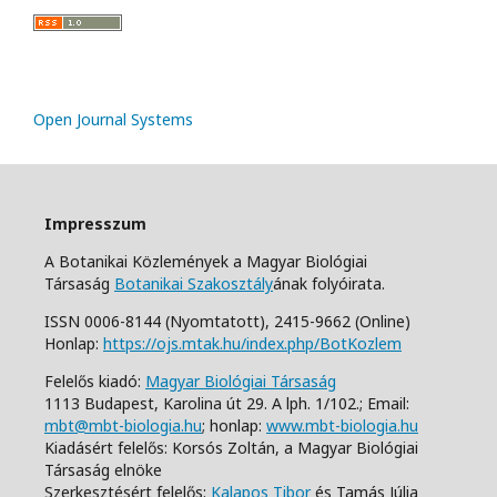
Open Journal Systems
Impresszum
A Botanikai Közlemények a Magyar Biológiai
Társaság
Botanikai Szakosztály
ának folyóirata.
ISSN 0006-8144 (Nyomtatott),
2415-9662 (Online)
Honlap:
https://ojs.mtak.hu/index.php/BotKozlem
Felelős kiadó:
Magyar Biológiai Társaság
1113 Budapest, Karolina út 29. A lph. 1/102.;
Email:
mbt@mbt-biologia.hu
;
honlap:
www.mbt-biologia.hu
Kiadásért felelős: Korsós Zoltán, a Magyar Biológiai
Társaság elnöke
Szerkesztésért felelős:
Kalapos Tibor
és Tamás Júlia