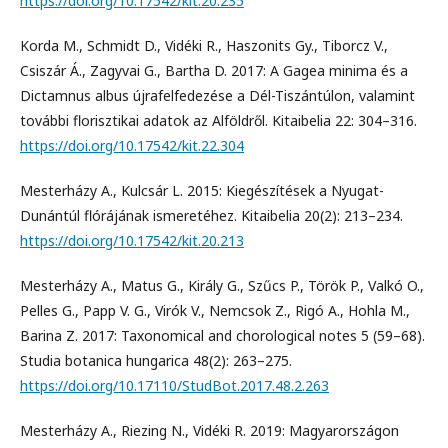
https://doi.org/10.17542/kit.20.235
Korda M., Schmidt D., Vidéki R., Haszonits Gy., Tiborcz V.,
Csiszár Á., Zagyvai G., Bartha D. 2017: A Gagea minima és a
Dictamnus albus újrafelfedezése a Dél-Tiszántúlon, valamint
további florisztikai adatok az Alföldről. Kitaibelia 22: 304–316.
https://doi.org/10.17542/kit.22.304
Mesterházy A., Kulcsár L. 2015: Kiegészítések a Nyugat-
Dunántúl flórájának ismeretéhez. Kitaibelia 20(2): 213–234.
https://doi.org/10.17542/kit.20.213
Mesterházy A., Matus G., Király G., Szűcs P., Török P., Valkó O.,
Pelles G., Papp V. G., Virók V., Nemcsok Z., Rigó A., Hohla M.,
Barina Z. 2017: Taxonomical and chorological notes 5 (59–68).
Studia botanica hungarica 48(2): 263–275.
https://doi.org/10.17110/StudBot.2017.48.2.263
Mesterházy A., Riezing N., Vidéki R. 2019: Magyarországon