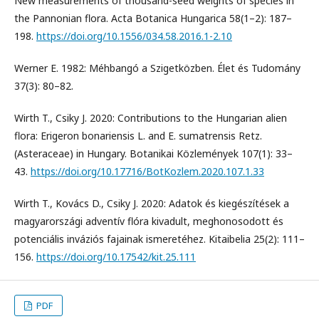
New measurements of thousand-seed weights of species in
the Pannonian flora. Acta Botanica Hungarica 58(1–2): 187–
198.
https://doi.org/10.1556/034.58.2016.1-2.10
Werner E. 1982: Méhbangó a Szigetközben. Élet és Tudomány
37(3): 80–82.
Wirth T., Csiky J. 2020: Contributions to the Hungarian alien
flora: Erigeron bonariensis L. and E. sumatrensis Retz.
(Asteraceae) in Hungary. Botanikai Közlemények 107(1): 33–
43.
https://doi.org/10.17716/BotKozlem.2020.107.1.33
Wirth T., Kovács D., Csiky J. 2020: Adatok és kiegészítések a
magyarországi adventív flóra kivadult, meghonosodott és
potenciális inváziós fajainak ismeretéhez. Kitaibelia 25(2): 111–
156.
https://doi.org/10.17542/kit.25.111
PDF