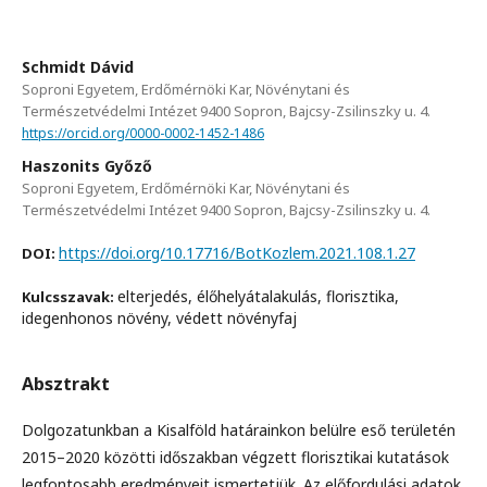
Schmidt Dávid
Soproni Egyetem, Erdőmérnöki Kar, Növénytani és
Természetvédelmi Intézet 9400 Sopron, Bajcsy-Zsilinszky u. 4.
https://orcid.org/0000-0002-1452-1486
Haszonits Győző
Soproni Egyetem, Erdőmérnöki Kar, Növénytani és
Természetvédelmi Intézet 9400 Sopron, Bajcsy-Zsilinszky u. 4.
https://doi.org/10.17716/BotKozlem.2021.108.1.27
DOI:
elterjedés, élőhelyátalakulás, florisztika,
Kulcsszavak:
idegenhonos növény, védett növényfaj
Absztrakt
Dolgozatunkban a Kisalföld határainkon belülre eső területén
2015–2020 közötti időszakban végzett florisztikai kutatások
legfontosabb eredményeit ismertetjük. Az előfordulási adatok