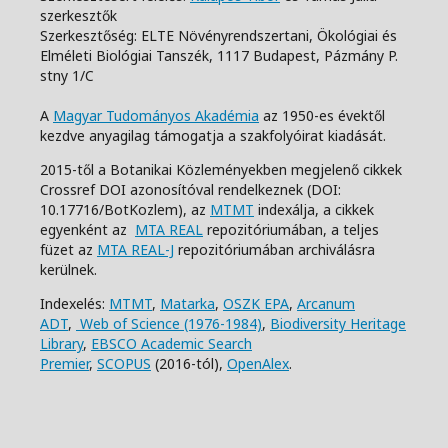
szerkesztők
Szerkesztőség: ELTE Növényrendszertani, Ökológiai és
Elméleti Biológiai Tanszék,
1117 Budapest, Pázmány P.
stny 1/C
A
Magyar Tudományos Akadémia
az 1950-es évektől
kezdve anyagilag támogatja a szakfolyóirat kiadását.
2015-től a Botanikai Közleményekben megjelenő cikkek
Crossref DOI azonosítóval rendelkeznek (DOI:
10.17716/BotKozlem), az
MTMT
indexálja, a cikkek
egyenként az
MTA REAL
repozitóriumában, a teljes
füzet az
MTA REAL-J
repozitóriumában archiválásra
kerülnek.
Indexelés:
MTMT
,
Matarka
,
OSZK EPA
,
Arcanum
ADT
,
Web of Science (1976-1984)
,
Biodiversity Heritage
Library
,
EBSCO Academic Search
Premier
,
SCOPUS
(2016-tól),
OpenAlex
.