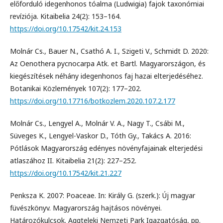
előforduló idegenhonos tóalma (Ludwigia) fajok taxonómiai
revíziója. Kitaibelia 24(2): 153–164.
https://doi.org/10.17542/kit.24.153
Molnár Cs., Bauer N., Csathó A. I., Szigeti V., Schmidt D. 2020:
Az Oenothera pycnocarpa Atk. et Bartl. Magyarországon, és
kiegészítések néhány idegenhonos faj hazai elterjedéséhez.
Botanikai Közlemények 107(2): 177–202.
https://doi.org/10.17716/botkozlem.2020.107.2.177
Molnár Cs., Lengyel A., Molnár V. A., Nagy T., Csábi M.,
Süveges K., Lengyel-Vaskor D., Tóth Gy., Takács A. 2016:
Pótlások Magyarország edényes növényfajainak elterjedési
atlaszához II. Kitaibelia 21(2): 227–252.
https://doi.org/10.17542/kit.21.227
Penksza K. 2007: Poaceae. In: Király G. (szerk.): Új magyar
füvészkönyv. Magyarország hajtásos növényei.
Határozókulcsok. Aggteleki Nemzeti Park Igazgatóság, pp.