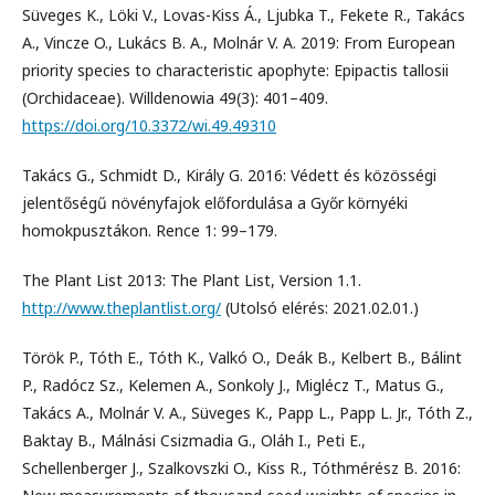
Süveges K., Löki V., Lovas-Kiss Á., Ljubka T., Fekete R., Takács
A., Vincze O., Lukács B. A., Molnár V. A. 2019: From European
priority species to characteristic apophyte: Epipactis tallosii
(Orchidaceae). Willdenowia 49(3): 401–409.
https://doi.org/10.3372/wi.49.49310
Takács G., Schmidt D., Király G. 2016: Védett és közösségi
jelentőségű növényfajok előfordulása a Győr környéki
homokpusztákon. Rence 1: 99–179.
The Plant List 2013: The Plant List, Version 1.1.
http://www.theplantlist.org/
(Utolsó elérés: 2021.02.01.)
Török P., Tóth E., Tóth K., Valkó O., Deák B., Kelbert B., Bálint
P., Radócz Sz., Kelemen A., Sonkoly J., Miglécz T., Matus G.,
Takács A., Molnár V. A., Süveges K., Papp L., Papp L. Jr., Tóth Z.,
Baktay B., Málnási Csizmadia G., Oláh I., Peti E.,
Schellenberger J., Szalkovszki O., Kiss R., Tóthmérész B. 2016: