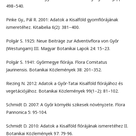
498–540.
Pinke Gy., Pál R. 2001: Adatok a Kisalföld gyomflórájának
ismeretéhez. Kitaibelia 6(2): 381–400.
Polgár S. 1925: Neue Beiträge zur Adventivflora von Győr
(Westungarn) III. Magyar Botanikai Lapok 24: 15–23.
Polgár S. 1941: Győrmegye flórája. Flora Comitatus
Jaurinensis. Botanikai Közlemények 38: 201–352.
Riezing N. 2012: Adatok a Győr-Tatai Kisalföld flórájához és
vegetációjához. Botanikai Közlemények 99(1–2): 81–102.
Schmidt D. 2007: A Győr környéki szikesek növényzete. Flora
Pannonica 5: 95-104.
Schmidt D. 2010: Adatok a Kisalföld flórájának ismeretéhez II.
Botanikai Közlemények 97: 79-96.