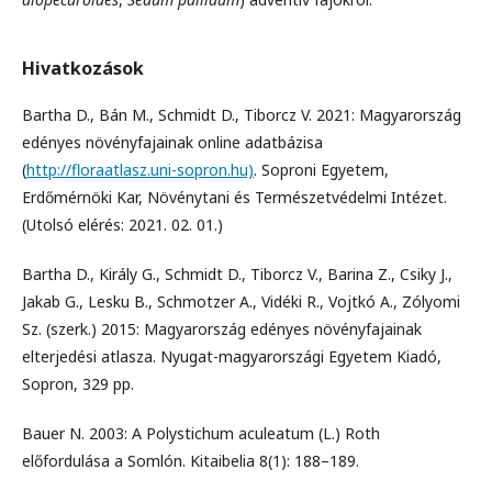
Hivatkozások
Bartha D., Bán M., Schmidt D., Tiborcz V. 2021: Magyarország
edényes növényfajainak online adatbázisa
(
http://floraatlasz.uni-sopron.hu)
. Soproni Egyetem,
Erdőmérnöki Kar, Növénytani és Természetvédelmi Intézet.
(Utolsó elérés: 2021. 02. 01.)
Bartha D., Király G., Schmidt D., Tiborcz V., Barina Z., Csiky J.,
Jakab G., Lesku B., Schmotzer A., Vidéki R., Vojtkó A., Zólyomi
Sz. (szerk.) 2015: Magyarország edényes növényfajainak
elterjedési atlasza. Nyugat-magyarországi Egyetem Kiadó,
Sopron, 329 pp.
Bauer N. 2003: A Polystichum aculeatum (L.) Roth
előfordulása a Somlón. Kitaibelia 8(1): 188–189.