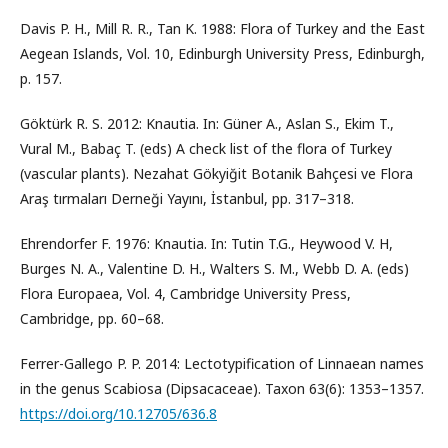
Davis P. H., Mill R. R., Tan K. 1988: Flora of Turkey and the East
Aegean Islands, Vol. 10, Edinburgh University Press, Edinburgh,
p. 157.
Göktürk R. S. 2012: Knautia. In: Güner A., Aslan S., Ekim T.,
Vural M., Babaç T. (eds) A check list of the flora of Turkey
(vascular plants). Nezahat Gökyiğit Botanik Bahçesi ve Flora
Araş tırmaları Derneği Yayını, İstanbul, pp. 317–318.
Ehrendorfer F. 1976: Knautia. In: Tutin T.G., Heywood V. H,
Burges N. A., Valentine D. H., Walters S. M., Webb D. A. (eds)
Flora Europaea, Vol. 4, Cambridge University Press,
Cambridge, pp. 60–68.
Ferrer-Gallego P. P. 2014: Lectotypification of Linnaean names
in the genus Scabiosa (Dipsacaceae). Taxon 63(6): 1353–1357.
https://doi.org/10.12705/636.8