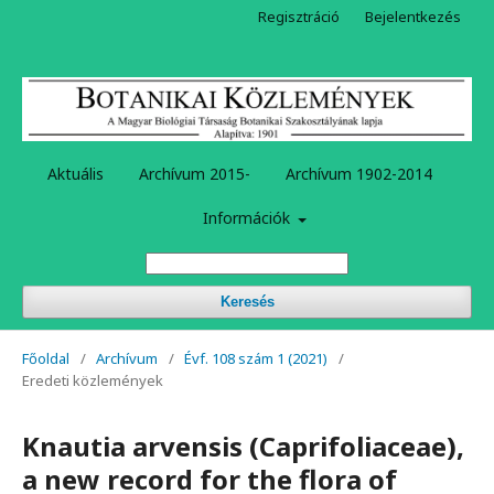
Regisztráció
Bejelentkezés
Aktuális
Archívum 2015-
Archívum 1902-2014
Információk
Keresés
Főoldal
/
Archívum
/
Évf. 108 szám 1 (2021)
/
Eredeti közlemények
Knautia arvensis (Caprifoliaceae),
a new record for the flora of