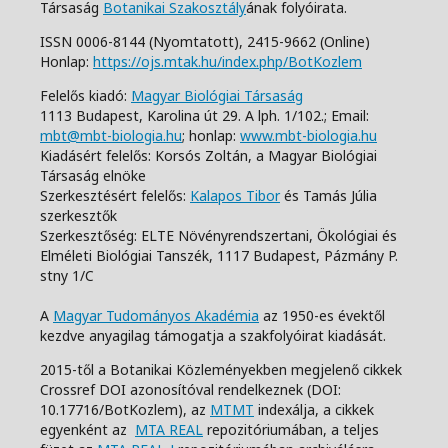
Társaság
Botanikai Szakosztály
ának folyóirata.
ISSN 0006-8144 (Nyomtatott),
2415-9662 (Online)
Honlap:
https://ojs.mtak.hu/index.php/BotKozlem
Felelős kiadó:
Magyar Biológiai Társaság
1113 Budapest, Karolina út 29. A lph. 1/102.;
Email:
mbt@mbt-biologia.hu
;
honlap:
www.mbt-biologia.hu
Kiadásért felelős: Korsós Zoltán, a Magyar Biológiai
Társaság elnöke
Szerkesztésért felelős:
Kalapos Tibor
és Tamás Júlia
szerkesztők
Szerkesztőség: ELTE Növényrendszertani, Ökológiai és
Elméleti Biológiai Tanszék,
1117 Budapest, Pázmány P.
stny 1/C
A
Magyar Tudományos Akadémia
az 1950-es évektől
kezdve anyagilag támogatja a szakfolyóirat kiadását.
2015-től a Botanikai Közleményekben megjelenő cikkek
Crossref DOI azonosítóval rendelkeznek (DOI:
10.17716/BotKozlem), az
MTMT
indexálja, a cikkek
egyenként az
MTA REAL
repozitóriumában, a teljes