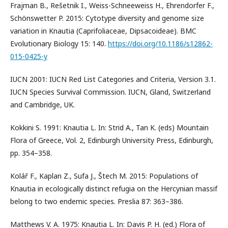
Frajman B., Rešetnik I., Weiss-Schneeweiss H., Ehrendorfer F.,
Schönswetter P. 2015: Cytotype diversity and genome size
variation in Knautia (Caprifoliaceae, Dipsacoideae). BMC
Evolutionary Biology 15: 140.
https://doi.org/10.1186/s12862-
015-0425-y
IUCN 2001: IUCN Red List Categories and Criteria, Version 3.1.
IUCN Species Survival Commission. IUCN, Gland, Switzerland
and Cambridge, UK.
Kokkini S. 1991: Knautia L. In: Strid A., Tan K. (eds) Mountain
Flora of Greece, Vol. 2, Edinburgh University Press, Edinburgh,
pp. 354–358.
Kolář F., Kaplan Z., Sufa J., Štech M. 2015: Populations of
Knautia in ecologically distinct refugia on the Hercynian massif
belong to two endemic species. Preslia 87: 363–386.
Matthews V. A. 1975: Knautia L. In: Davis P. H. (ed.) Flora of