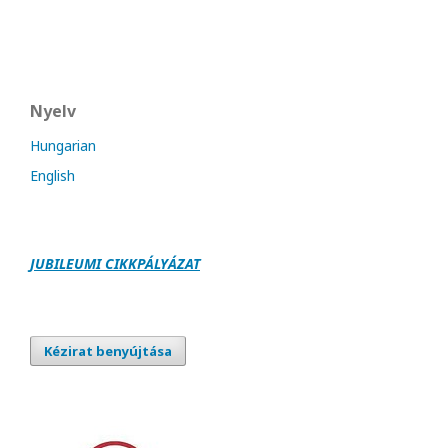
Nyelv
Hungarian
English
JUBILEUMI CIKKPÁLY
Á
ZAT
Kézirat benyújtása