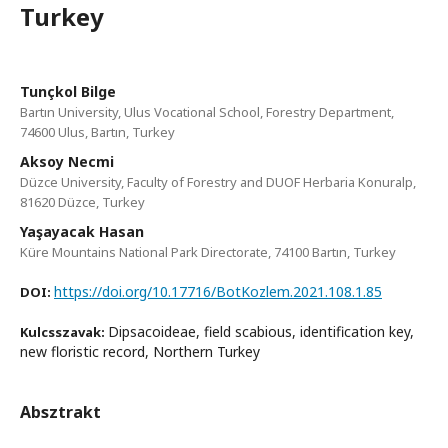
Turkey
Tunçkol Bilge
Bartın University, Ulus Vocational School, Forestry Department,
74600 Ulus, Bartın, Turkey
Aksoy Necmi
Düzce University, Faculty of Forestry and DUOF Herbaria Konuralp,
81620 Düzce, Turkey
Yaşayacak Hasan
Küre Mountains National Park Directorate, 74100 Bartın, Turkey
https://doi.org/10.17716/BotKozlem.2021.108.1.85
DOI:
Dipsacoideae, field scabious, identification key,
Kulcsszavak:
new floristic record, Northern Turkey
Absztrakt