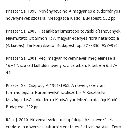
Priszter Sz. 1998: Növényneveink. A magyar és a tudományos
növénynevek szótára. Mezőgazda Kiadó, Budapest, 552 pp.
Priszter Sz. 2000: Hazánkban ismertebb további dísznövények.
Névmutató. In: Simon T.: A magyar edényes ﬂóra határozója
(4. kiadás), Tankönyvkiadó, Budapest, pp. 827–836, 957–976.
Priszter Sz. 2001: Régi magyar növénynevek megjelenése a
16.–17. század külföldi növény szó táraiban. Kitaibelia 6: 37–
44.
Priszter Sz., Csapody V. 1961/1963: A növényszervtan
terminológiája. Háromnyelvű szakszótár. A Keszthelyi
Mezőgazdasági Akadémia Kiadványai, Mezőgazdasági Kiadó,
Budapest, 222 pp.
Rácz J. 2010: Növénynevek enciklopédiája. Az elnevezések
eredete, a növények kultúrtörténete és élettani hatásai. Tinta