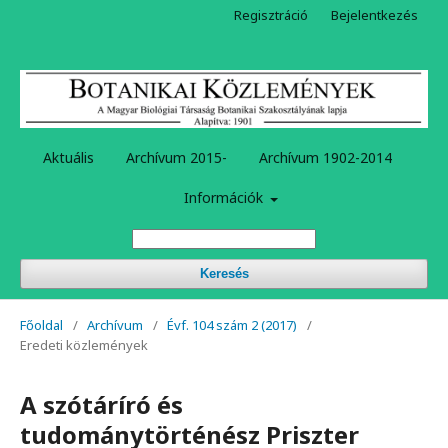
Regisztráció
Bejelentkezés
Aktuális
Archívum 2015-
Archívum 1902-2014
Információk
Keresés
Főoldal
/
Archívum
/
Évf. 104 szám 2 (2017)
/
Eredeti közlemények
A szótáríró és
tudománytörténész Priszter