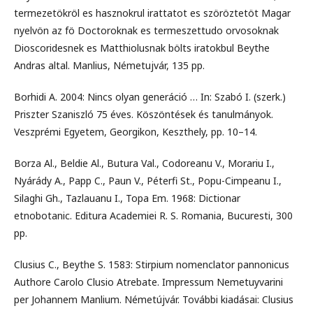
termezetökröl es hasznokrul irattatot es szöröztetöt Magar
nyelvön az fö Doctoroknak es termeszettudo orvosoknak
Dioscoridesnek es Matthiolusnak bölts iratokbul Beythe
Andras altal. Manlius, Németujvár, 135 pp.
Borhidi A. 2004: Nincs olyan generáció … In: Szabó I. (szerk.)
Priszter Szaniszló 75 éves. Köszöntések és tanulmányok.
Veszprémi Egyetem, Georgikon, Keszthely, pp. 10–14.
Borza Al., Beldie Al., Butura Val., Codoreanu V., Morariu I.,
Nyárády A., Papp C., Paun V., Péterfi St., Popu-Cimpeanu I.,
Silaghi Gh., Tazlauanu I., Topa Em. 1968: Dictionar
etnobotanic. Editura Academiei R. S. Romania, Bucuresti, 300
pp.
Clusius C., Beythe S. 1583: Stirpium nomenclator pannonicus
Authore Carolo Clusio Atrebate. Impressum Nemetuyvarini
per Johannem Manlium. Németújvár. További kiadásai: Clusius