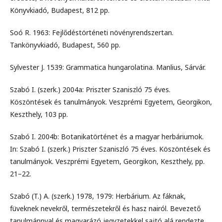
Könyvkiadó, Budapest, 812 pp.
Soó R. 1963: Fejlődéstörténeti növényrendszertan.
Tankönyvkiadó, Budapest, 560 pp.
Sylvester J. 1539: Grammatica hungarolatina. Manlius, Sárvár.
Szabó I. (szerk.) 2004a: Priszter Szaniszló 75 éves.
Köszöntések és tanulmányok. Veszprémi Egyetem, Georgikon,
Keszthely, 103 pp.
Szabó I. 2004b: Botanikatörténet és a magyar herbáriumok.
In: Szabó I. (szerk.) Priszter Szaniszló 75 éves. Köszöntések és
tanulmányok. Veszprémi Egyetem, Georgikon, Keszthely, pp.
21–22.
Szabó (T.) A. (szerk.) 1978, 1979: Herbárium. Az fáknak,
füveknek nevekről, természetekről és hasz nairól. Bevezető
tanulmánnyal és magyarázó jegyzetekkel sajtó alá rendezte