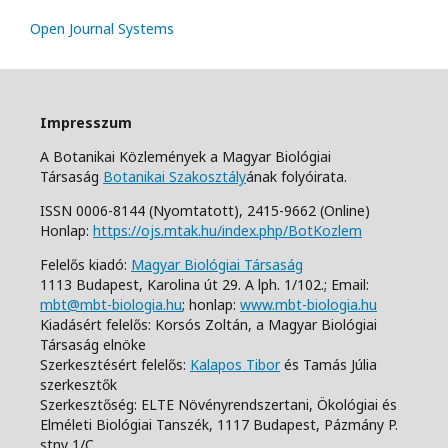
Open Journal Systems
Impresszum
A Botanikai Közlemények a Magyar Biológiai
Társaság
Botanikai Szakosztály
ának folyóirata.
ISSN 0006-8144 (Nyomtatott),
2415-9662 (Online)
Honlap:
https://ojs.mtak.hu/index.php/BotKozlem
Felelős kiadó:
Magyar Biológiai Társaság
1113 Budapest, Karolina út 29. A lph. 1/102.;
Email:
mbt@mbt-biologia.hu
;
honlap:
www.mbt-biologia.hu
Kiadásért felelős: Korsós Zoltán, a Magyar Biológiai
Társaság elnöke
Szerkesztésért felelős:
Kalapos Tibor
és Tamás Júlia
szerkesztők
Szerkesztőség: ELTE Növényrendszertani, Ökológiai és
Elméleti Biológiai Tanszék,
1117 Budapest, Pázmány P.
stny 1/C