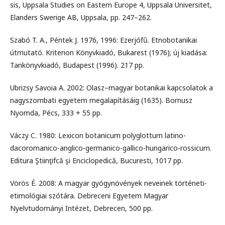
sis, Uppsala Studies on Eastern Europe 4, Uppsala Universitet,
Elanders Swerige AB, Uppsala, pp. 247–262.
Szabó T. A., Péntek J. 1976, 1996: Ezerjófű. Etnobotanikai
útmutató. Kriterion Könyvkiadó, Bukarest (1976); új kiadása:
Tankönyvkiadó, Budapest (1996). 217 pp.
Ubrizsy Savoia A. 2002: Olasz–magyar botanikai kapcsolatok a
nagyszombati egyetem megalapításáig (1635). Bornusz
Nyomda, Pécs, 333 + 55 pp.
Váczy C. 1980: Lexicon botanicum polyglottum latino-
dacoromanico-anglico-germanico-gallico-hungarico-rossicum.
Editura Ştiinţifcă şi Enciclopedică, Bucuresti, 1017 pp.
Vörös É. 2008: A magyar gyógynövények neveinek történeti-
etimológiai szótára. Debreceni Egyetem Magyar
Nyelvtudományi Intézet, Debrecen, 500 pp.