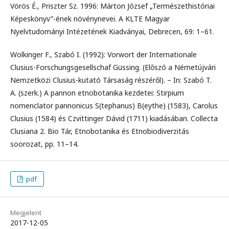
Vörös É., Priszter Sz. 1996: Márton József „Természethistóriai
Képeskönyv”-ének növénynevei. A KLTE Magyar
Nyelvtudományi Intézetének Kiadványai, Debrecen, 69: 1–61.
Wolkinger F., Szabó I. (1992): Vorwort der Internationale
Clusius-Forschungsgesellschaf Güssing. (Előszó a Németújvári
Nemzetközi Clusius-kutató Társaság részéről). – In: Szabó T.
A. (szerk.) A pannon etnobotanika kezdetei: Stirpium
nomenclator pannonicus S(tephanus) B(eythe) (1583), Carolus
Clusius (1584) és Czvittinger Dávid (1711) kiadásában. Collecta
Clusiana 2. Bio Tár, Etnobotanika és Etnobiodiverzitás
soorozat, pp. 11–14.
pdf
Megjelent
2017-12-05