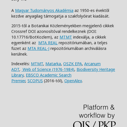
A
Magyar Tudományos Akadémia
az 1950-es évektől
kezdve anyagilag támogatja a szakfolyóirat kiadását.
2015-től a Botanikai Közleményekben megjelenő cikkek
Crossref DOI azonosítóval rendelkeznek (DOI:
10.17716/BotKozlem), az
MTMT
indexálja, a cikkek
egyenként az
MTA REAL
repozitóriumában, a teljes
füzet az
MTA REAL-J
repozitóriumában archiválásra
kerülnek.
Indexelés:
MTMT
,
Matarka
,
OSZK EPA
,
Arcanum
ADT
,
Web of Science (1976-1984)
,
Biodiversity Heritage
Library
,
EBSCO Academic Search
Premier
,
SCOPUS
(2016-tól),
OpenAlex
.