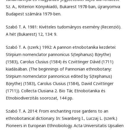
Sz. A., Kriterion Könyvkiadó, Bukarest 1978-ban, újranyomva
Budapest számára 1979-ben.
Szabó T. A. 1981: Kivételes tudományos esemény (Recenzió).
A hét (Bukarest) 12, 134: 9.
Szabó T. A. (szerk.) 1992: A pannon etnobotanika kezdetei:
Stirpium nomenclator pannonicus S(tephanus) B(eythe)
(1583), Carolus Clusius (1584) és Czvittinger Dávid (1711)
kiadásában. (The beginnings of Pannonian ethnobotany:
Stirpium nomenclator pannonicus edited by S(tephanus)
B(eythe) (1583), Carolus Clusius (1584), David Czvittinger
(1711)). Collecta Clusiana 2. Bio Tár, Etnobotanika és
Etnobiodiverzitás soorozat, 144 pp.
Szabó T. A. 2014: From enchanting rose gardens to an
ethnobotanical dictionary. In: Swanberg I., Luczaj L. (szerk.)
Pioneers in European Ethnobiology. Acta Universitatis Upsalien