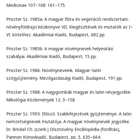
Medicinae 107–108: 161–175.
Priszter Sz. 1985a: A magyar ﬂóra és vegetáció rendszertani-
növényföldrajzi kézikönyve VII. Kiegészítések és mutatók az I–
VI. kötethez. Akadémiai Kiadó, Budapest, 682 pp.
Priszter Sz. 1985b: A magyar növénynevek helyesírási
szabályai. Akadémiai Kiadó, Budapest, 15 pp.
Priszter Sz. 1986: Növényneveink. Magyar–latin
szógyűjtemény. Mezőgazdasági Kiadó, Budapest, 191 pp.
Priszter Sz. 1988: A nagygombák magyar és latin névjegyzéke.
Mikológia Közlemények 12: 3–158.
Priszter Sz. 1993: Előszó. Szakkifejezések gyűjteménye. A latin
nemzetségnevek mutatója. A magyar növénynevek jegyzéke.
In: Brickel Ch. (szerk.) Dísznövény Enciklopédia (fordítás),
Pannon Könyvkiadó, Budapest, pp. 5, 635–664.