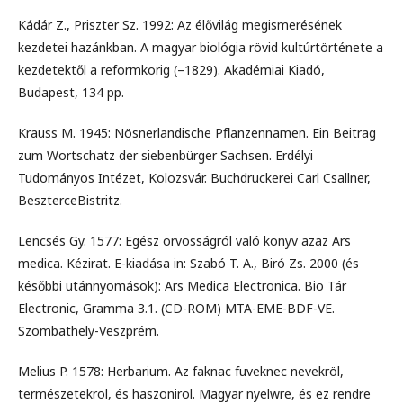
Kádár Z., Priszter Sz. 1992: Az élővilág megismerésének
kezdetei hazánkban. A magyar biológia rövid kultúrtörténete a
kezdetektől a reformkorig (–1829). Akadémiai Kiadó,
Budapest, 134 pp.
Krauss M. 1945: Nösnerlandische Pﬂanzennamen. Ein Beitrag
zum Wortschatz der siebenbürger Sachsen. Erdélyi
Tudományos Intézet, Kolozsvár. Buchdruckerei Carl Csallner,
BeszterceBistritz.
Lencsés Gy. 1577: Egész orvosságról való könyv azaz Ars
medica. Kézirat. E-kiadása in: Szabó T. A., Biró Zs. 2000 (és
későbbi utánnyomások): Ars Medica Electronica. Bio Tár
Electronic, Gramma 3.1. (CD-ROM) MTA-EME-BDF-VE.
Szombathely-Veszprém.
Melius P. 1578: Herbarium. Az faknac fuveknec nevekröl,
természetekröl, és haszonirol. Magyar nyelwre, és ez rendre