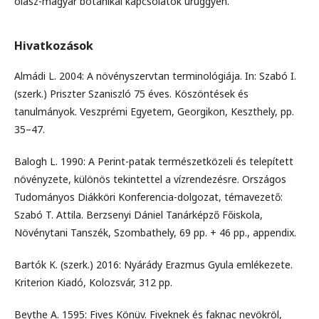
olasz-magyar botanikai kapcsolatok ürüggyén.
Hivatkozások
Almádi L. 2004: A növényszervtan terminológiája. In: Szabó I.
(szerk.) Priszter Szaniszló 75 éves. Köszöntések és
tanulmányok. Veszprémi Egyetem, Georgikon, Keszthely, pp.
35–47.
Balogh L. 1990: A Perint-patak természetközeli és telepített
növényzete, különös tekintettel a vízrendezésre. Országos
Tudományos Diákköri Konferencia-dolgozat, témavezető:
Szabó T. Attila. Berzsenyi Dániel Tanárképző Főiskola,
Növénytani Tanszék, Szombathely, 69 pp. + 46 pp., appendix.
Bartók K. (szerk.) 2016: Nyárády Erazmus Gyula emlékezete.
Kriterion Kiadó, Kolozsvár, 312 pp.
Beythe A. 1595: Fives Könüv. Fiveknek és faknac nevökröl,