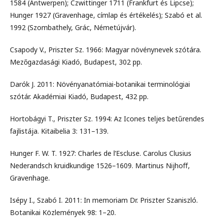
1584 (Antwerpen); Czwittinger 1711 (Frankfurt és Lipcse);
Hunger 1927 (Gravenhage, címlap és értékelés); Szabó et al.
1992 (Szombathely, Grác, Németújvár).
Csapody V., Priszter Sz. 1966: Magyar növénynevek szótára.
Mezőgazdasági Kiadó, Budapest, 302 pp.
Darók J. 2011: Növényanatómiai-botanikai terminológiai
szótár. Akadémiai Kiadó, Budapest, 432 pp.
Hortobágyi T., Priszter Sz. 1994: Az Icones teljes betűrendes
fajlistája. Kitaibelia 3: 131–139.
Hunger F. W. T. 1927: Charles de l’Escluse. Carolus Clusius
Nederandsch kruidkundige 1526–1609. Martinus Nijhoﬀ,
Gravenhage.
Isépy I., Szabó I. 2011: In memoriam Dr. Priszter Szaniszló.
Botanikai Közlemények 98: 1–20.