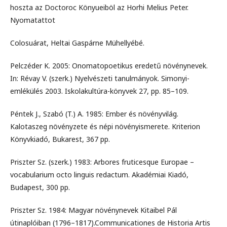
hoszta az Doctoroc Könyueiböl az Horhi Melius Peter.
Nyomatattot
Colosuárat, Heltai Gaspárne Mühellyébé.
Pelczéder K. 2005: Onomatopoetikus eredetű növénynevek.
In: Révay V. (szerk.) Nyelvészeti tanulmányok. Simonyi-
emlékülés 2003. Iskolakultúra-könyvek 27, pp. 85–109.
Péntek J., Szabó (T.) A. 1985: Ember és növényvilág.
Kalotaszeg növényzete és népi növényismerete. Kriterion
Könyvkiadó, Bukarest, 367 pp.
Priszter Sz. (szerk.) 1983: Arbores fruticesque Europae –
vocabularium octo linguis redactum. Akadémiai Kiadó,
Budapest, 300 pp.
Priszter Sz. 1984: Magyar növénynevek Kitaibel Pál
útinaplóiban (1796–1817).Communicationes de Historia Artis