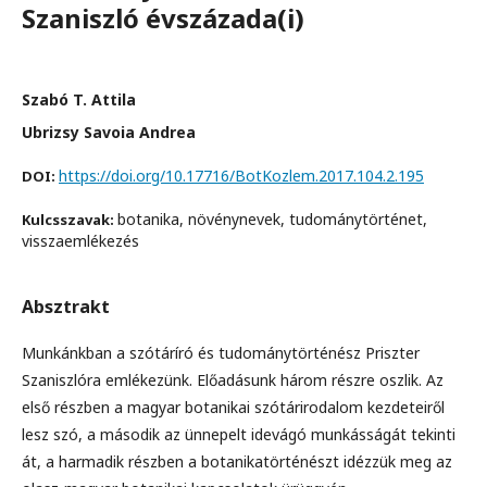
Szaniszló évszázada(i)
Szabó T. Attila
Ubrizsy Savoia Andrea
https://doi.org/10.17716/BotKozlem.2017.104.2.195
DOI:
botanika, növénynevek, tudománytörténet,
Kulcsszavak:
visszaemlékezés
Absztrakt
Munkánkban a szótáríró és tudománytörténész Priszter
Szaniszlóra emlékezünk. Előadásunk három részre oszlik. Az
első részben a magyar botanikai szótárirodalom kezdeteiről
lesz szó, a második az ünnepelt idevágó munkásságát tekinti
át, a harmadik részben a botanikatörténészt idézzük meg az