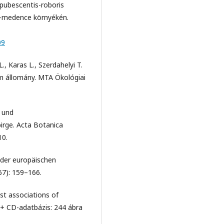
 pubescentis-roboris
i-medence környékén.
09
., Karas L., Szerdahelyi T.
ium állomány. MTA Ökológiai
 und
irge. Acta Botanica
10.
 der europäischen
67): 159–166.
st associations of
 (+ CD-adatbázis: 244 ábra