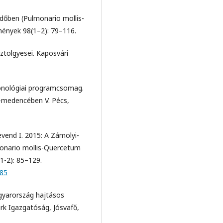
rdőben (Pulmonario mollis-
mények 98(1–2): 79–116.
ztölgyesei. Kaposvári
cönológiai programcsomag.
t-medencében V. Pécs,
evend I. 2015: A Zámolyi-
monario mollis-Quercetum
1-2): 85–129.
.85
agyarország hajtásos
rk Igazgatóság, Jósvafő,