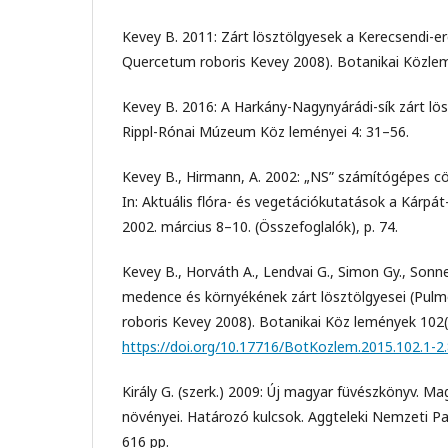
Kevey B. 2011: Zárt lösztölgyesek a Kerecsendi-e
Quercetum roboris Kevey 2008). Botanikai Közle
Kevey B. 2016: A Harkány-Nagynyárádi-sík zárt lös
Rippl-Rónai Múzeum Köz leményei 4: 31–56.
Kevey B., Hirmann, A. 2002: „NS” számítógépes 
In: Aktuális ﬂóra- és vegetációkutatások a Kárpá
2002. március 8–10. (Összefoglalók), p. 74.
Kevey B., Horváth A., Lendvai G., Simon Gy., Sonn
medence és környékének zárt lösztölgyesei (Pul
roboris Kevey 2008). Botanikai Köz lemények 102(
https://doi.org/10.17716/BotKozlem.2015.102.1-2
Király G. (szerk.) 2009: Új magyar füvészkönyv. M
növényei. Határozó kulcsok. Aggteleki Nemzeti Pa
616 pp.