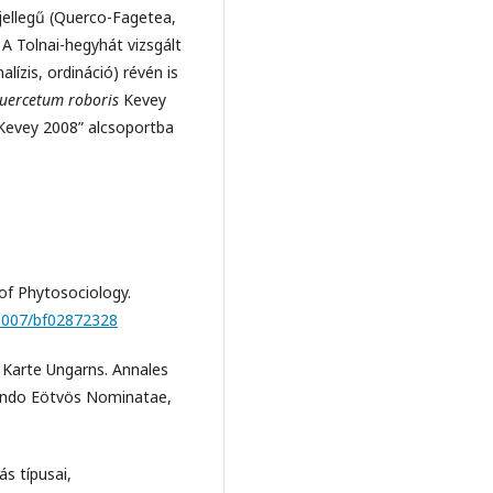
jellegű (Querco-Fagetea,
 A Tolnai-hegyhát vizsgált
lízis, ordináció) révén is
uercetum roboris
Kevey
 Kevey 2008” alcsoportba
 of Phytosociology.
.1007/bf02872328
 Karte Ungarns. Annales
lando Eötvös Nominatae,
s típusai,