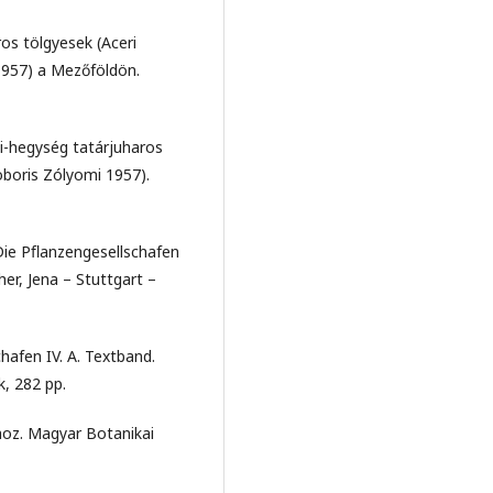
ros tölgyesek (Aceri
1957) a Mezőföldön.
ei-hegység tatárjuharos
oboris Zólyomi 1957).
: Die Pﬂanzengesellschafen
er, Jena – Stuttgart –
hafen IV. A. Textband.
k, 282 pp.
ához. Magyar Botanikai