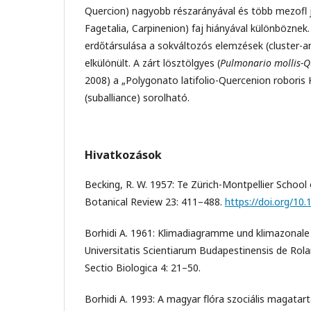
Quercion) nagyobb részarányával és több mezofl 
Fagetalia, Carpinenion) faj hiányával különböznek.
erdőtársulása a sokváltozós elemzések (cluster-ana
elkülönült. A zárt lösztölgyes (
Pulmonario mollis-Q
2008) a „Polygonato latifolio-Quercenion roboris
(suballiance) sorolható.
Hivatkozások
Becking, R. W. 1957: Te Zürich-Montpellier School
Botanical Review 23: 411–488.
https://doi.org/10
Borhidi A. 1961: Klimadiagramme und klimazonale
Universitatis Scientiarum Budapestinensis de Ro
Sectio Biologica 4: 21–50.
Borhidi A. 1993: A magyar ﬂóra szociális magatartá