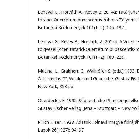
Lendvai G., Horváth A., Kevey B. 2014a: Tatárjuha
tatarici-Quercetum pubescentis-roboris Zólyomi 
Botanikai Közlemények 101(1–2): 145–187.
Lendvai G., Kevey B., Horváth, A. 2014b: A Velenc
tölgyesei (Aceri tatarici-Quercetum pubescentis-r
Botanikai Közlemények 101(1–2): 189–226.
Mucina, L., Grabherr, G., Wallnöfer, S. (eds.) 1993
Österreichs III. Wälder und Gebüsche. Gustav Fisch
New York, 353 pp.
Oberdorfer, E. 1992: Süddeutsche Pﬂanzengesellsc
Gustav Fischer Verlag, Jena – Stuttgart – New Yor
Pillich F. sen. 1928: Adatok Tolnavármegye ﬂóráj
Lapok 26(1927): 94–97.