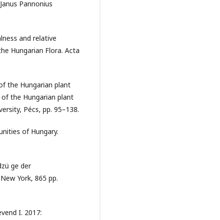
. Janus Pannonius
lness and relative
 the Hungarian Flora. Acta
 of the Hungarian plant
on of the Hungarian plant
versity, Pécs, pp. 95–138.
unities of Hungary.
dzü ge der
–New York, 865 pp.
evend I. 2017: