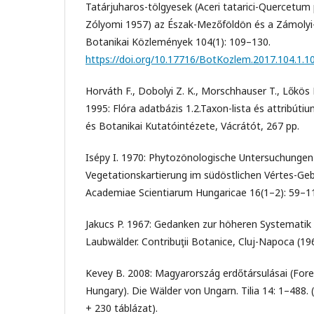
Tatárjuharos-tölgyesek (Aceri tatarici-Quercetum
Zólyomi 1957) az Észak-Mezőföldön és a Zámoly
Botanikai Közlemények 104(1): 109–130.
https://doi.org/10.17716/BotKozlem.2017.104.1.1
Horváth F., Dobolyi Z. K., Morschhauser T., Lőkös L
1995: Flóra adatbázis 1.2.Taxon-lista és attribút
és Botanikai Kutatóintézete, Vácrátót, 267 pp.
Isépy I. 1970: Phytozönologische Untersuchungen
Vegetationskartierung im südöstlichen Vértes-Geb
Academiae Scientiarum Hungaricae 16(1–2): 59–1
Jakucs P. 1967: Gedanken zur höheren Systematik
Laubwälder. Contribuţii Botanice, Cluj-Napoca (19
Kevey B. 2008: Magyarország erdőtársulásai (Fore
Hungary). Die Wälder von Ungarn. Tilia 14: 1–488.
+ 230 táblázat).