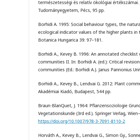
természetességi és relatív ökológiai értékszámai
Tudományegyetem, Pécs, 95 pp.
Borhidi A. 1995: Social behaviour types, the natura
ecological indicator values of the higher plants in
Botanica Hungarica 39: 97–181.
Borhidi A., Kevey B. 1996: An annotated checklist
communities II. In: Borhidi A. (ed.): Critical revisi
communities (Ed.: Borhidi A.). Janus Pannonius Uni
Borhidi A., Kevey B., Lendvai G. 2012: Plant comm
Akadémiai Kiadó, Budapest, 544 pp.
Braun-BlanQuet, J. 1964: Pﬂanzensoziologie Grun
Vegetationskunde (3rd ed.). Springer Verlag, Wien
https://doi.org/10.1007/978-3-7091-8110-2
Horváth A., Kevey B., Lendvai G., Simon Gy., Sonn