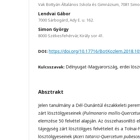
Vak Bottyán Általános Iskola és Gimnázium, 7081 Simo
Lendvai Gábor
7000 Sárbogárd, Ady E. u. 162.
Simon György
8000 Székesfehérvár, Király sor 41.
https://doi.org/10.17716/BotKozlem.2018.10
DOI:
Délnyugat-Magyarország, erdei lös
Kulcsszavak:
Absztrakt
Jelen tanulmány a Dél-Dunántúl északkeleti pere
zárt lösztölgyeseinek (
Pulmonario mollis-Quercetu
elemzése 50 felvétel alapján. Az összehasonlító
tájegység zárt lösztölgyes felvételeit és a Tolnai-
lösztölgyeseinek (
Aceri tatarici-Quercetum pubesce