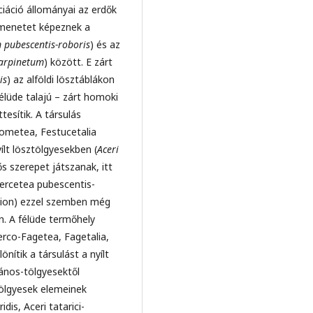
ciáció állományai az erdők
átmenetet képeznek a
m pubescentis-roboris
) és az
Carpinetum
) között. E zárt
is
) az alföldi lösztáblákon
élüde talajú – zárt homoki
ttesítik. A társulás
rometea, Festucetalia
ílt lösztölgyesekben (
Aceri
s szerepet játszanak, itt
uercetea pubescentis-
ercion) ezzel szemben még
n. A félüde termőhely
erco-Fagetea, Fagetalia,
nítik a társulást a nyílt
yános-tölgyesektől
tölgyesek elemeinek
is, Aceri tatarici-