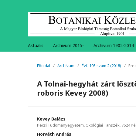
Aktuális
Archívum 2015-
Archívum 1902-2014
Főoldal
/
Archívum
/
Évf. 105 szám 2 (2018)
/
Ere
A Tolnai-hegyhát zárt lösz
roboris Kevey 2008)
Kevey Balázs
Pécsi Tudományegyetem, Ökológiai Tanszék, 7624 Pécs
Horváth András