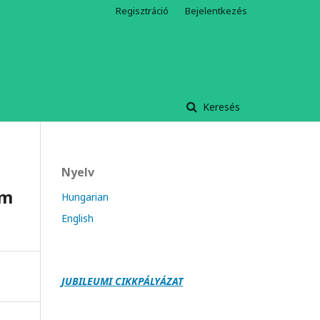
Regisztráció
Bejelentkezés
Keresés
Nyelv
um
Hungarian
English
JUBILEUMI CIKKPÁLY
Á
ZAT