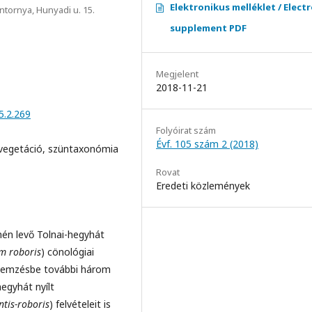
Elektronikus melléklet / Elect
ntornya, Hunyadi u. 15.
supplement PDF
Megjelent
2018-11-21
5.2.269
Folyóirat szám
Évf. 105 szám 2 (2018)
zvegetáció, szüntaxonómia
Rovat
Eredeti közlemények
mén levő Tolnai-hegyhát
m roboris
) cönológiai
 elemzésbe további három
hegyhát nyílt
ntis-roboris
) felvételeit is