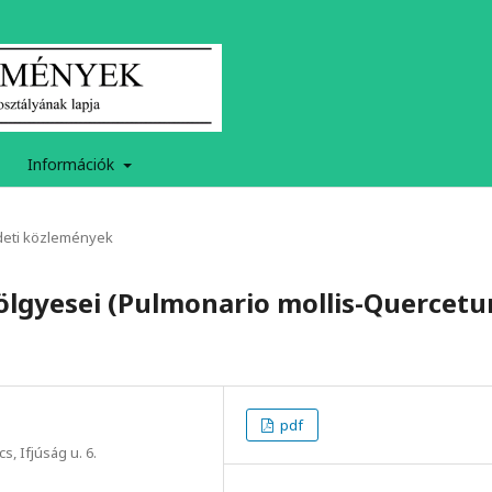
Információk
deti közlemények
tölgyesei (Pulmonario mollis-Quercet
pdf
, Ifjúság u. 6.