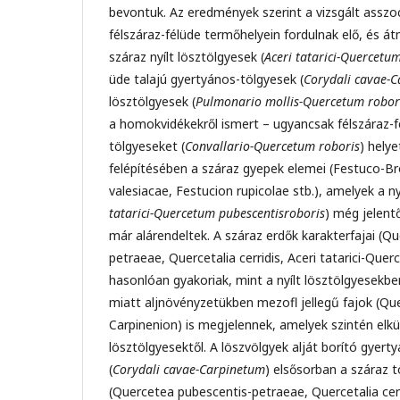
bevontuk. Az eredmények szerint a vizsgált asszo
félszáraz-félüde termőhelyein fordulnak elő, és 
száraz nyílt lösztölgyesek (
Aceri tatarici-Quercetu
üde talajú gyertyános-tölgyesek (
Corydali cavae-
lösztölgyesek (
Pulmonario mollis-Quercetum robor
a homokvidékekről ismert – ugyancsak félszáraz-f
tölgyeseket (
Convallario-Quercetum roboris
) helye
felépítésében a száraz gyepek elemei (Festuco-B
valesiacae, Festucion rupicolae stb.), amelyek a ny
tatarici-Quercetum pubescentisroboris
) még jelentő
már alárendeltek. A száraz erdők karakterfajai (Q
petraeae, Quercetalia cerridis, Aceri tatarici-Qu
hasonlóan gyakoriak, mint a nyílt lösztölgyesekbe
miatt aljnövényzetükben mezofl jellegű fajok (Qu
Carpinenion) is megjelennek, amelyek szintén elkülö
lösztölgyesektől. A löszvölgyek alját borító gyert
(
Corydali cavae-Carpinetum
) elsősorban a száraz 
(Quercetea pubescentis-petraeae, Quercetalia cerrid