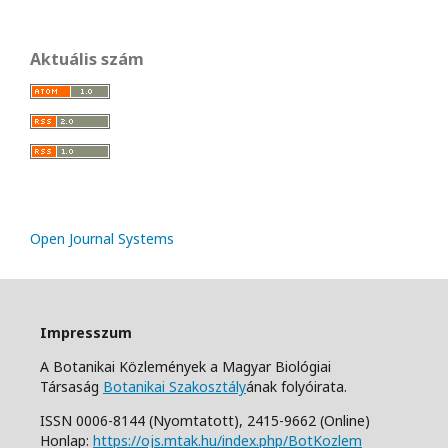
Aktuális szám
Open Journal Systems
Impresszum
A Botanikai Közlemények a Magyar Biológiai
Társaság
Botanikai Szakosztály
ának folyóirata.
ISSN 0006-8144 (Nyomtatott),
2415-9662 (Online)
Honlap:
https://ojs.mtak.hu/index.php/BotKozlem