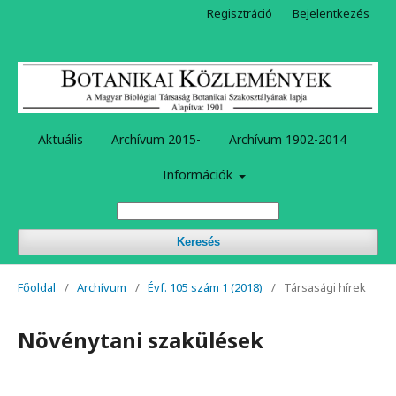
Regisztráció
Bejelentkezés
Aktuális
Archívum 2015-
Archívum 1902-2014
Információk
Keresés
Főoldal
/
Archívum
/
Évf. 105 szám 1 (2018)
/
Társasági hírek
Növénytani szakülések