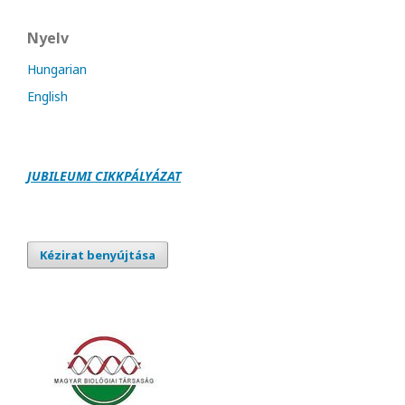
Nyelv
Hungarian
English
JUBILEUMI CIKKPÁLY
Á
ZAT
Kézirat benyújtása