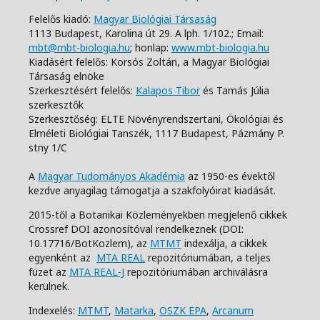
Felelős kiadó:
Magyar Biológiai Társaság
1113 Budapest, Karolina út 29. A lph. 1/102.;
Email:
mbt@mbt-biologia.hu
;
honlap:
www.mbt-biologia.hu
Kiadásért felelős: Korsós Zoltán, a Magyar Biológiai
Társaság elnöke
Szerkesztésért felelős:
Kalapos Tibor
és Tamás Júlia
szerkesztők
Szerkesztőség: ELTE Növényrendszertani, Ökológiai és
Elméleti Biológiai Tanszék,
1117 Budapest, Pázmány P.
stny 1/C
A
Magyar Tudományos Akadémia
az 1950-es évektől
kezdve anyagilag támogatja a szakfolyóirat kiadását.
2015-től a Botanikai Közleményekben megjelenő cikkek
Crossref DOI azonosítóval rendelkeznek (DOI:
10.17716/BotKozlem), az
MTMT
indexálja, a cikkek
egyenként az
MTA REAL
repozitóriumában, a teljes
füzet az
MTA REAL-J
repozitóriumában archiválásra
kerülnek.
Indexelés:
MTMT
,
Matarka
,
OSZK EPA
,
Arcanum