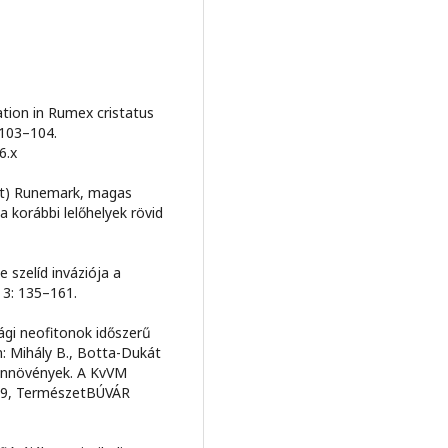
ation in Rumex cristatus
 103–104.
6.x
ost) Runemark, magas
a korábbi lelőhelyek rövid
 szelíd inváziója a
 3: 135–161.
zági neofitonok időszerű
n: Mihály B., Botta-Dukát
zönnövények. A KvVM
 9, TermészetBÚVÁR