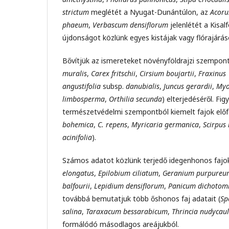
strictum
meglétét a Nyugat-Dunántúlon, az
Acoru
phaeum
,
Verbascum densiflorum
jelenlétét a Kisal
újdonságot közlünk egyes kistájak vagy flórajárás
Bővítjük az ismereteket növényföldrajzi szempontb
muralis
,
Carex fritschii
,
Cirsium boujartii
,
Fraxinus
angustifolia
subsp.
danubialis
,
Juncus
gerardii
,
Myo
limbosperma
,
Orthilia secunda
) elterjedéséről. Fi
természetvédelmi szempontból kiemelt fajok előfo
bohemica
,
C. repens
,
Myricaria germanica
,
Scirpus
acinifolia
).
Számos adatot közlünk terjedő idegenhonos fajok
elongatus
,
Epilobium ciliatum
,
Geranium purpureu
balfourii
,
Lepidium densiflorum
,
Panicum dichotom
továbbá bemutatjuk több őshonos faj adatait (
Sp
salina
,
Taraxacum bessarabicum
,
Thrincia nudycaul
formálódó másodlagos areájukból.