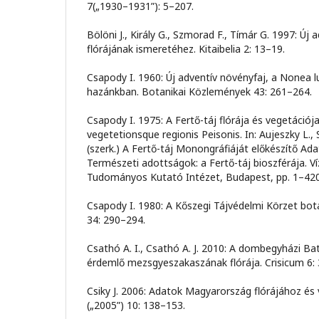
7(„1930–1931”): 5–207.
Bölöni J., Király G., Szmorad F., Tímár G. 1997: Új
flórájának ismeretéhez. Kitaibelia 2: 13–19.
Csapody I. 1960: Új adventív növényfaj, a Nonea lu
hazánkban. Botanikai Közlemények 43: 261–264.
Csapody I. 1975: A Fertő-táj flórája és vegetációj
vegetetionsque regionis Peisonis. In: Aujeszky L., S
(szerk.) A Fertő-táj Monongráfiáját előkészítő Ad
Természeti adottságok: a Fertő-táj bioszférája. V
Tudományos Kutató Intézet, Budapest, pp. 1–420
Csapody I. 1980: A Kőszegi Tájvédelmi Körzet bota
34: 290–294.
Csathó A. I., Csathó A. J. 2010: A dombegyházi Ba
érdemlő mezsgyeszakaszának flórája. Crisicum 6:
Csiky J. 2006: Adatok Magyarország flórájához és v
(„2005”) 10: 138–153.