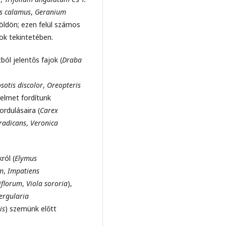
s calamus
,
Geranium
földön; ezen felül számos
ok tekintetében.
ól jelentős fajok (
Draba
sotis discolor
,
Oreopteris
gyelmet fordítunk
rdulásaira (
Carex
 radicans
,
Veronica
ról (
Elymus
m
,
Impatiens
iflorum
,
Viola sororia
),
ergularia
is
) szemünk előtt