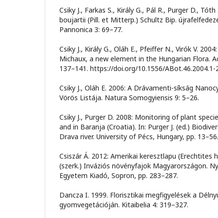
Csiky J., Farkas S., Király G., Pál R., Purger D., Tóth
boujartii (Pill. et Mitterp.) Schultz Bip. újrafelfe
Pannonica 3: 69–77.
Csiky J., Király G., Oláh E., Pfeiffer N., Virók V. 2
Michaux, a new element in the Hungarian Flora. A
137–141. https://doi.org/10.1556/ABot.46.2004.1-
Csiky J., Oláh E. 2006: A Drávamenti-síkság Nanocy
Vörös Listája. Natura Somogyiensis 9: 5–26.
Csiky J., Purger D. 2008: Monitoring of plant speci
and in Baranja (Croatia). In: Purger J. (ed.) Biodive
Drava river. University of Pécs, Hungary, pp. 13–56
Csiszár Á. 2012: Amerikai keresztlapu (Erechtites hie
(szerk.) Inváziós növényfajok Magyarországon. 
Egyetem Kiadó, Sopron, pp. 283–287.
Dancza I. 1999. Florisztikai megfigyelések a Déln
gyomvegetációján. Kitaibelia 4: 319–327.