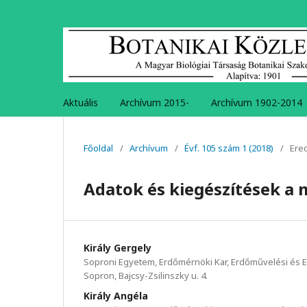
Aktuális
Archívum 2015-
Archívum 1902-2014
Főoldal
/
Archívum
/
Évf. 105 szám 1 (2018)
/
Ere
Adatok és kiegészítések a m
Király Gergely
Soproni Egyetem, Erdőmérnöki Kar, Erdőművelési és E
Sopron, Bajcsy-Zsilinszky u. 4.
Király Angéla