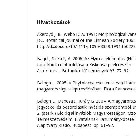
Hivatkozások
Akeroyd J. R., Webb D. A. 1991: Morphological vari
DC. Botanical Journal of the Linnean Society 106:
http://dx.doi.org/10.1111/j.1095-8339.1991.tb0228
Bagi I., Székely Á. 2006: Az Elymus elongatus (H
tarackbúza előfordulása a Kiskunság déli részén – 
áttekintése. Botanikai Közlemények 93: 77–92.
Balogh L. 2005: A Phytolacca esculenta van Houtte
magyarországi településflórában. Flora Pannonica
Balogh L., Dancza I., Király G. 2004: A magyarors
jegyzéke, és besorolásuk inváziós szempontból. I
Z. (szerk.) Biológiai inváziók Magyarországon. Ö
Természetvédelmi Hivatalának Tanulmánykötetei
Alapítvány Kiadó, Budapest, pp. 61–92.