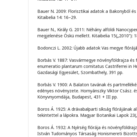
Bauer N. 2009: Florisztikai adatok a Bakonyból és 
Kitaibelia 14: 16–29.
Bauer N., Király G. 2011: Néhány alföldi Nanocype
megjelenése Öskü mellett. Kitaibelia 15(„2010”): 
Bodonczi L. 2002: Újabb adatok Vas megye flórájáh
Borbás V. 1887: Vasvármegye növényföldrajza és f
enumeratio plantarum comitatus Castriferrei in H
Gazdasági Egyesület, Szombathely, 391 pp.
Borbás V. 1900: A Balaton tavának és partmelléké
edényes növényzete. Hornyánszky Viktor Csász. és 
Könyvnyomdája, Budapest, 431 + III pp.
Boros Á. 1925: A drávabalparti síkság flórájának 
tekintettel a lápokra. Magyar Botanikai Lapok 23(
Boros Á. 1932: A Nyírség flórája és növényföldraj
István Tudományos Társaság Honismereti Bizott