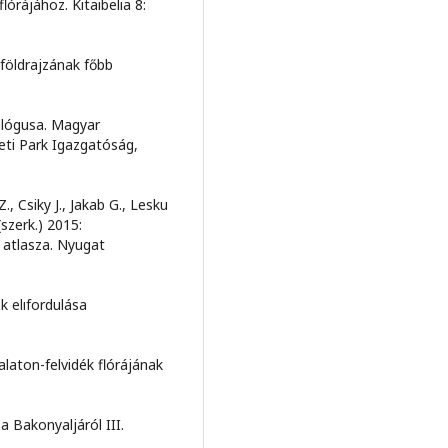
órájához. Kitaibelia 8:
földrajzának főbb
alógusa. Magyar
i Park Igazgatóság,
., Csiky J., Jakab G., Lesku
(szerk.) 2015:
 atlasza. Nyugat
k elıfordulása
laton-felvidék flórájának
a Bakonyaljáról III.