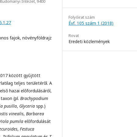
dtudományi Intézet, 9400
Folyóirat szám
5.1.27
Évf. 105 szám 1 (2018)
Rovat
onos fajok, növényföldrajz
Eredeti közlemények
017 között gyűjtött
tilag teljes területéről. A
első hazai előfordulásáról,
 taxon (pl.
Brachypodium
la pusilla
,
Glyceria
spp.)
stis vinealis
,
Barbarea
Viola pumila
előfordulását
ecuroides
,
Festuca
s
,
Trifolium angulatum
és
T.