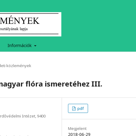
Információk
deti közlemények
agyar flóra ismeretéhez III.
pdf
rdővédelmi Intézet, 9400
Megjelent
2018-06-29