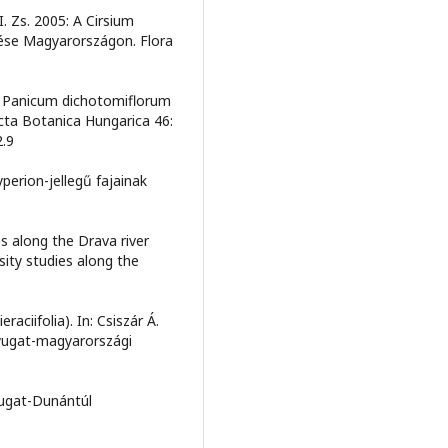
 I. Zs. 2005: A Cirsium
dezése Magyarországon. Flora
004: Panicum dichotomiflorum
cta Botanica Hungarica 46:
2.9
perion-jellegű fajainak
es along the Drava river
rsity studies along the
.
raciifolia). In: Csiszár Á.
Nyugat-magyarországi
yugat-Dunántúl