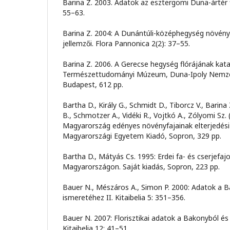
Barina Z. 2003. Adatok az esztergomi Duna-ártér fl
55–63.
Barina Z. 2004: A Dunántúli-középhegység növény
jellemzői. Flora Pannonica 2(2): 37–55.
Barina Z. 2006. A Gerecse hegység flórájának kat
Természettudományi Múzeum, Duna-Ipoly Nemzet
Budapest, 612 pp.
Bartha D., Király G., Schmidt D., Tiborcz V., Barina Z
B., Schmotzer A., Vidéki R., Vojtkó A., Zólyomi Sz. 
Magyarország edényes növényfajainak elterjedési
Magyarországi Egyetem Kiadó, Sopron, 329 pp.
Bartha D., Mátyás Cs. 1995: Erdei fa- és cserjefajo
Magyarországon. Saját kiadás, Sopron, 223 pp.
Bauer N., Mészáros A., Simon P. 2000: Adatok a Ba
ismeretéhez II. Kitaibelia 5: 351–356.
Bauer N. 2007: Florisztikai adatok a Bakonyból és 
Kitaibelia 12: 41–51.