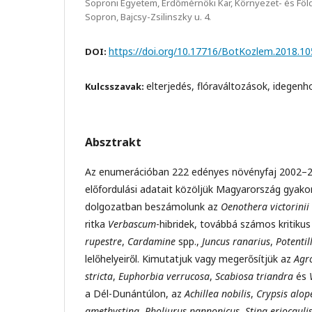
Soproni Egyetem, Erdőmérnöki Kar, Környezet- és Föl
Sopron, Bajcsy-Zsilinszky u. 4.
https://doi.org/10.17716/BotKozlem.2018.10
DOI:
elterjedés, flóraváltozások, idegenh
Kulcsszavak:
Absztrakt
Az enumerációban 222 edényes növényfaj 2002–2
előfordulási adatait közöljük Magyarország gyakorla
dolgozatban beszámolunk az
Oenothera victorinii
ritka
Verbascum
-hibridek, továbbá számos kritikus
rupestre
,
Cardamine
spp.,
Juncus ranarius
,
Potentil
lelőhelyeiről. Kimutatjuk vagy megerősítjük az
Agro
stricta
,
Euphorbia verrucosa
,
Scabiosa triandra
és
a Dél-Dunántúlon, az
Achillea nobilis
,
Crypsis alop
amethystina
,
Pholiurus pannonicus
,
Stipa eriocauli