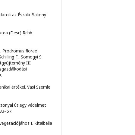
 adatok az Északi-Bakony
tea (Desr.) Rchb.
a. Prodromus florae
chilling F., Somogyi S.
atgyűjtemény III.
ízgazdálkodási
.
nikai értékei. Vasi Szemle
ttonyai út egy védelmet
 33–57.
egetációjához I. Kitaibelia