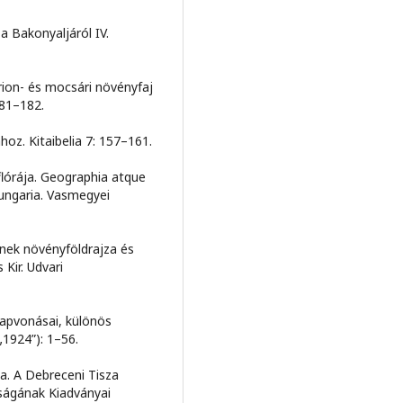
a Bakonyaljáról IV.
rion- és mocsári növényfaj
181–182.
oz. Kitaibelia 7: 157–161.
lórája. Geographia atque
ungaria. Vasmegyei
nek növényföldrajza és
Kir. Udvari
alapvonásai, különös
„1924”): 1–56.
za. A Debreceni Tisza
ságának Kiadványai