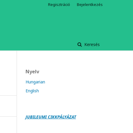
Regisztráció
Bejelentkezés
Keresés
Nyelv
Hungarian
English
JUBILEUMI CIKKPÁLY
Á
ZAT