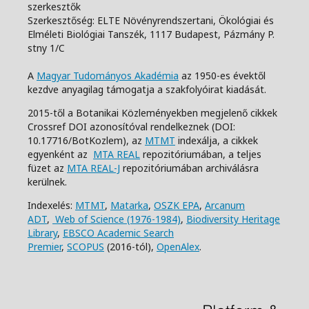
szerkesztők
Szerkesztőség: ELTE Növényrendszertani, Ökológiai és
Elméleti Biológiai Tanszék,
1117 Budapest, Pázmány P.
stny 1/C
A
Magyar Tudományos Akadémia
az 1950-es évektől
kezdve anyagilag támogatja a szakfolyóirat kiadását.
2015-től a Botanikai Közleményekben megjelenő cikkek
Crossref DOI azonosítóval rendelkeznek (DOI:
10.17716/BotKozlem), az
MTMT
indexálja, a cikkek
egyenként az
MTA REAL
repozitóriumában, a teljes
füzet az
MTA REAL-J
repozitóriumában archiválásra
kerülnek.
Indexelés:
MTMT
,
Matarka
,
OSZK EPA
,
Arcanum
ADT
,
Web of Science (1976-1984)
,
Biodiversity Heritage
Library
,
EBSCO Academic Search
Premier
,
SCOPUS
(2016-tól),
OpenAlex
.