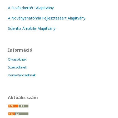
A Füvészkertért Alapítvány
A Növényanatómia Fejlesztéséért Alapítvány
Scientia Amabilis Alapítvány
Információ
Olvasóknak
Szerzőknek
Könyvtárosoknak
Aktuális szám