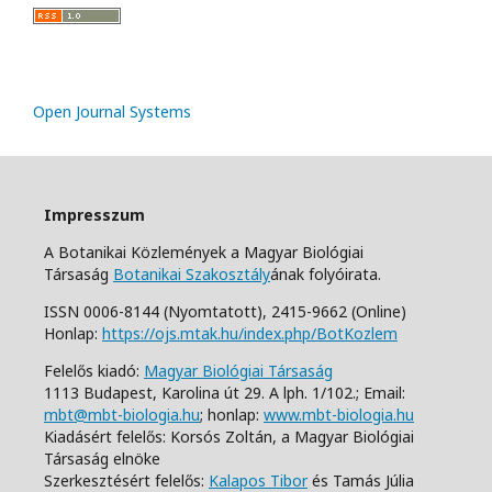
Open Journal Systems
Impresszum
A Botanikai Közlemények a Magyar Biológiai
Társaság
Botanikai Szakosztály
ának folyóirata.
ISSN 0006-8144 (Nyomtatott),
2415-9662 (Online)
Honlap:
https://ojs.mtak.hu/index.php/BotKozlem
Felelős kiadó:
Magyar Biológiai Társaság
1113 Budapest, Karolina út 29. A lph. 1/102.;
Email:
mbt@mbt-biologia.hu
;
honlap:
www.mbt-biologia.hu
Kiadásért felelős: Korsós Zoltán, a Magyar Biológiai
Társaság elnöke
Szerkesztésért felelős:
Kalapos Tibor
és Tamás Júlia