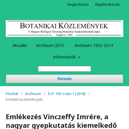
Regisztráció
Bejelentkezés
Aktuális
Archívum 2015-
Archívum 1902-2014
Információk
Keresés
Főoldal
/
Archívum
/
Évf. 105 szám 1 (2018)
/
Eredeti közlemények
Emlékezés Vinczeffy Imrére, a
nagyar gyepkutatás kiemelkedő