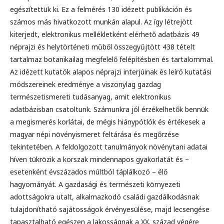
egészítettük ki. Ez a felmérés 130 idézett publikáción és
számos más hivatkozott munkán alapul. Az így létrejött
kiterjedt, elektronikus mellékletként elérhető adatbázis 49
néprajzi és helytörténeti műből összegyűjtött 438 tételt
tartalmaz botanikailag megfelelő felépítésben és tartalommal.
Az idézett kutatók alapos néprajzi interjúinak és leíró kutatási
módszereinek eredménye a viszonylag gazdag
természetismereti tudásanyag, amit elektronikus
adatbázisban csatoltunk. Számunkra jól érzékelhetők bennük
a megismerés korlátai, de mégis hiánypótlók és értékesek a
magyar népi növényismeret feltárása és megőrzése
tekintetében. A feldolgozott tanulmányok növénytani adatai
híven tükrözik a korszak mindennapos gyakorlatát és –
esetenként évszázados múltból táplálkozó – élő
hagyományát. A gazdasági és természeti környezeti
adottságokra utalt, alkalmazkodó családi gazdálkodásnak
tulajdonítható sajátosságok érvényesülése, majd lecsengése
tapasztalható egészen a lakosságnak a XX. század végére