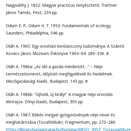
Nagyváthy J. 1822: Magyar practicus tenyésztető. Trattner
János Tamás, Pest, 234 pp.
Odum E. P., Odum H. T. 1953: Fundamentals of ecology,
Saunders, Philadelphia, 546 pp.
Oláh A. 1965: Egy orosházi kenőasszony tudománya. A Szántó
Kovács János Múzeum Évkönyve 1963–64: 289–336. #
Oláh A. 1986a: „Az idő a gazda mindenütt…” – Népi
természetismeret, időjósló megfigyelések és hiedelmek.
Mezőgazdasági Kiadó, Budapest. 143 pp. #
Oláh A. 1986b: ''Újhold, új király!'' A magyar népi orvoslás
életrajza. Zrínyi Kiadó, Budapest, 305 pp.
Oláh A. 1987: Békés megyei gyógynövények népi nevei és
meghatározása (Tiszaföldvár). Fragmentum, pp. 273–280.
https://library.hungaricana.hu/hu/view/MEGY_JNSZ_TiszazugiMuz