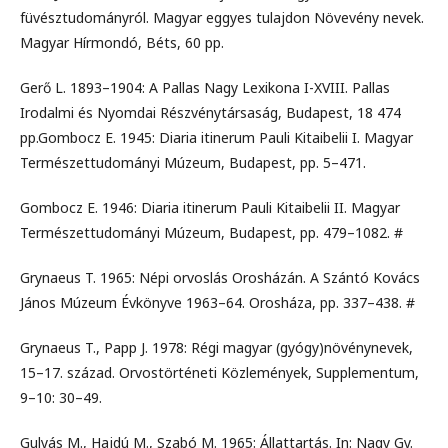
füvésztudományról. Magyar eggyes tulajdon Növevény nevek.
Magyar Hírmondó, Béts, 60 pp.
Gerő L. 1893–1904: A Pallas Nagy Lexikona I-XVIII. Pallas
Irodalmi és Nyomdai Részvénytársaság, Budapest, 18 474
pp.Gombocz E. 1945: Diaria itinerum Pauli Kitaibelii I. Magyar
Természettudományi Múzeum, Budapest, pp. 5–471.
Gombocz E. 1946: Diaria itinerum Pauli Kitaibelii II. Magyar
Természettudományi Múzeum, Budapest, pp. 479–1082. #
Grynaeus T. 1965: Népi orvoslás Orosházán. A Szántó Kovács
János Múzeum Évkönyve 1963–64. Orosháza, pp. 337–438. #
Grynaeus T., Papp J. 1978: Régi magyar (gyógy)növénynevek,
15–17. század. Orvostörténeti Közlemények, Supplementum,
9–10: 30–49.
Gulyás M., Hajdú M., Szabó M. 1965: Állattartás. In: Nagy Gy.