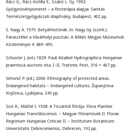
Rácz G., Rácz-Kotilla E., Szabó L. Gy. 1992:
Gyógynövényismeret – a fitoterápia alapjai. Sanitas
Természetgyógyászati Alapítvány, Budapest, 402 pp.
S. Nagy A. 1975: Betyárhistóriák. In: Nagy Gy. (szerk.):
Parasztélet a Vásárhelyi-pusztán. A Békés Megyei Múzeumok
Közleményei 4: 489–495.
Schuster J. (ed.) 1829: Pauli Kitaibel Hydrographica Hungariae
praemissa auctoris vita. I–II. Trattner, Pest, 316 + 407 pp.
Simonič P. (ed.) 2006: Ethnography of protected areas.
Endangered habitats – Endangered cultures. Županjčeva
Knjižnica, Ljubljana, 245 pp.
Soó R., Máthé I. 1938: A Tiszántúl flórája. Flora Planitiei
Hungariae Transtibiscensis. – Magyar Flóraművek II. Florae
Regionum Hungariae Criticae II. – Institutum Botanicum
Universitatis Debreceniensis, Debrecen, 192 pp.