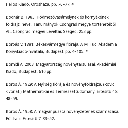
Helios Kiadó, Orosháza, pp. 76–77. #
Bodnár B. 1983: Hódmezővásárhelynek és környékének
földrajzi nevei. Tanulmányok Csongrád megye történetéből
VII. Csongrád megyei Levéltár, Szeged, 253 pp.
Borbás V. 1881: Békésvármegye flórája. A M. Tud. Akadémia
Könyvkiadó-hivatala, Budapest. pp. 4–105. #
Borhidi A. 2003: Magyarország növénytársulásai. Akadémiai
Kiadó, Budapest, 610 pp.
Boros Á. 1929: A Nyírség flórája és növényföldrajza. (Rövid
kivonat.) Mathematikai és Természettudományi Értesítő 46:
48–59.
Boros Á. 1958: A magyar puszta növényzetének származása.
Földrajzi Értesítő 7: 33–52.