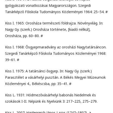
gyógyászati vonatkozásai Magyarországon. Szegedi
Tanárképző Főiskola Tudományos Közleményei 1964: 25–54. #
Kiss I. 1965: Orosháza természeti földrajza. Növényvilág. In:
Nagy Gy. (szerk.) Orosháza története, [kiadó nélkül],
Orosháza, pp. 60–80. #
Kiss I. 1968: Ősgyepmaradvány az orosházi Nagytatársáncon.
Szegedi Tanárképző Főiskola Tudományos Közleményei 1968:
39–61. #
Kiss I. 1975: A tatársánci ősgyep. In: Nagy Gy. (szerk.)
Parasztélet a vásárhelyi pusztán. A Békés Megyei Múzeumok
Közleményei 4., Békéscsba, pp: 35–41. #
Kiss L. 1931: Hódmezővásárhelyi babonás hiedelmek és
szokások I-II. Népünk és Nyelvünk 3: 217–225, 275–279.
Kiss L. 2007: Haidenreich János Lajos (1747–1807), a