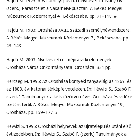
Hajdú M. 1975: A Vásárhelyi-puszta helynevei. In: Nagy Gy.
(szerk.) Parasztélet a Vásárhelyi-pusztán. A Békés Megyei
Múzeumok Közleményei 4., Békéscsaba, pp. 71–118. #
Hajdú M. 1983: Orosháza XVIII. századi személynévrendszere.
A Békés Megyei Múzeumok Közleményei 7., Békéscsaba, pp.
43–143.
Hajdú M. 2003: Nyelvészeti és néprajzi közlemények.
Orosháza Város Önkormányzata, Orosháza, 331 pp.
Herczeg M. 1995: Az Orosháza környéki tanyavilág az 1869. és
az 1888. évi katonai térképfelvételeken. In: Hévvízi S., Szabó F.
(szerk.) Tanulmányok a kétszázötven éves Orosháza és vidéke
történetéről. A Békés Megyei Múzeumok Közleményei 19.,
Orosháza, pp. 159–177. #
Hévvízi S. 1995: Orosházi helynevek az újratelepülés utáni első
évtizedekben. In: Hévvízi S., Szabó F. (szerk.) Tanulmányok a