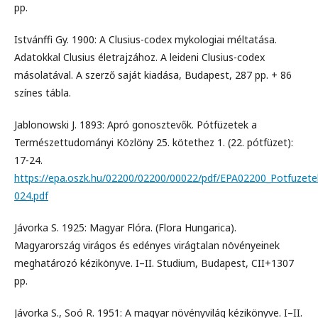
pp.
Istvánffi Gy. 1900: A Clusius-codex mykologiai méltatása.
Adatokkal Clusius életrajzához. A leideni Clusius-codex
másolatával. A szerző saját kiadása, Budapest, 287 pp. + 86
színes tábla.
Jablonowski J. 1893: Apró gonosztevők. Pótfüzetek a
Természettudományi Közlöny 25. kötethez 1. (22. pótfüzet):
17-24.
https://epa.oszk.hu/02200/02200/00022/pdf/EPA02200_Potfuzet
024.pdf
Jávorka S. 1925: Magyar Flóra. (Flora Hungarica).
Magyarország virágos és edényes virágtalan növényeinek
meghatározó kézikönyve. I–II. Studium, Budapest, CII+1307
pp.
Jávorka S., Soó R. 1951: A magyar növényvilág kézikönyve. I–II.