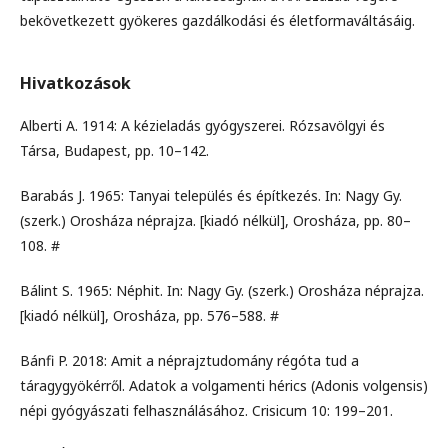
bekövetkezett gyökeres gazdálkodási és életformaváltásáig.
Hivatkozások
Alberti A. 1914: A kézieladás gyógyszerei. Rózsavölgyi és
Társa, Budapest, pp. 10–142.
Barabás J. 1965: Tanyai település és építkezés. In: Nagy Gy.
(szerk.) Orosháza néprajza. [kiadó nélkül], Orosháza, pp. 80–
108. #
Bálint S. 1965: Néphit. In: Nagy Gy. (szerk.) Orosháza néprajza.
[kiadó nélkül], Orosháza, pp. 576–588. #
Bánfi P. 2018: Amit a néprajztudomány régóta tud a
táragygyökérről. Adatok a volgamenti hérics (Adonis volgensis)
népi gyógyászati felhasználásához. Crisicum 10: 199–201.