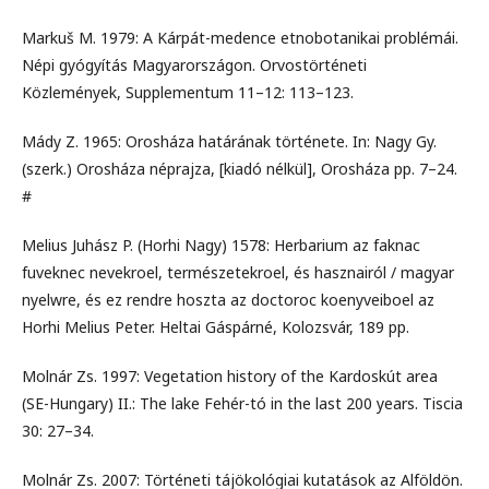
Markuš M. 1979: A Kárpát-medence etnobotanikai problémái.
Népi gyógyítás Magyarországon. Orvostörténeti
Közlemények, Supplementum 11–12: 113–123.
Mády Z. 1965: Orosháza határának története. In: Nagy Gy.
(szerk.) Orosháza néprajza, [kiadó nélkül], Orosháza pp. 7–24.
#
Melius Juhász P. (Horhi Nagy) 1578: Herbarium az faknac
fuveknec nevekroel, természetekroel, és hasznairól / magyar
nyelwre, és ez rendre hoszta az doctoroc koenyveiboel az
Horhi Melius Peter. Heltai Gáspárné, Kolozsvár, 189 pp.
Molnár Zs. 1997: Vegetation history of the Kardoskút area
(SE-Hungary) II.: The lake Fehér-tó in the last 200 years. Tiscia
30: 27–34.
Molnár Zs. 2007: Történeti tájökológiai kutatások az Alföldön.