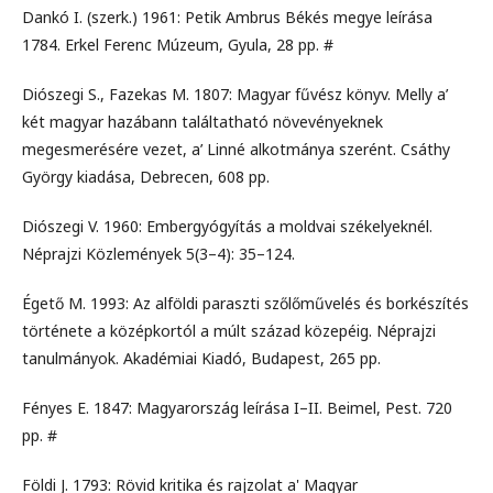
Dankó I. (szerk.) 1961: Petik Ambrus Békés megye leírása
1784. Erkel Ferenc Múzeum, Gyula, 28 pp. #
Diószegi S., Fazekas M. 1807: Magyar fűvész könyv. Melly a’
két magyar hazábann találtatható növevényeknek
megesmerésére vezet, a’ Linné alkotmánya szerént. Csáthy
György kiadása, Debrecen, 608 pp.
Diószegi V. 1960: Embergyógyítás a moldvai székelyeknél.
Néprajzi Közlemények 5(3–4): 35–124.
Égető M. 1993: Az alföldi paraszti szőlőművelés és borkészítés
története a középkortól a múlt század közepéig. Néprajzi
tanulmányok. Akadémiai Kiadó, Budapest, 265 pp.
Fényes E. 1847: Magyarország leírása I–II. Beimel, Pest. 720
pp. #
Földi J. 1793: Rövid kritika és rajzolat a' Magyar