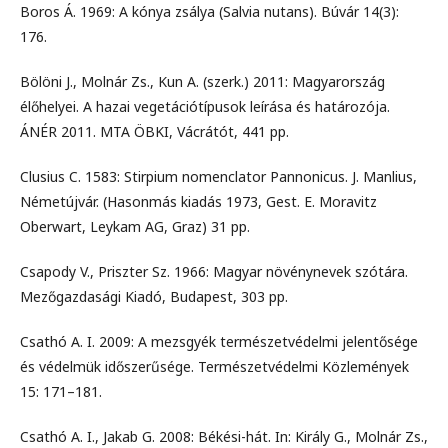
Boros Á. 1969: A kónya zsálya (Salvia nutans). Búvár 14(3):
176.
Bölöni J., Molnár Zs., Kun A. (szerk.) 2011: Magyarország
élőhelyei. A hazai vegetációtípusok leírása és határozója.
ÁNÉR 2011. MTA ÖBKI, Vácrátót, 441 pp.
Clusius C. 1583: Stirpium nomenclator Pannonicus. J. Manlius,
Németújvár. (Hasonmás kiadás 1973, Gest. E. Moravitz
Oberwart, Leykam AG, Graz) 31 pp.
Csapody V., Priszter Sz. 1966: Magyar növénynevek szótára.
Mezőgazdasági Kiadó, Budapest, 303 pp.
Csathó A. I. 2009: A mezsgyék természetvédelmi jelentősége
és védelmük időszerűsége. Természetvédelmi Közlemények
15: 171–181.
Csathó A. I., Jakab G. 2008: Békési-hát. In: Király G., Molnár Zs.,