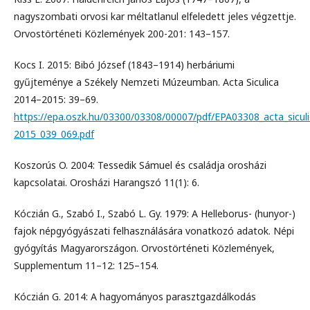
nagyszombati orvosi kar méltatlanul elfeledett jeles végzettje.
Orvostörténeti Közlemények 200-201: 143–157.
Kocs I. 2015: Bibó József (1843–1914) herbáriumi
gyűjteménye a Székely Nemzeti Múzeumban. Acta Siculica
2014–2015: 39–69.
https://epa.oszk.hu/03300/03308/00007/pdf/EPA03308_acta_sicul
2015_039_069.pdf
Koszorús O. 2004: Tessedik Sámuel és családja orosházi
kapcsolatai. Orosházi Harangszó 11(1): 6.
Kóczián G., Szabó I., Szabó L. Gy. 1979: A Helleborus- (hunyor-)
fajok népgyógyászati felhasználására vonatkozó adatok. Népi
gyógyítás Magyarországon. Orvostörténeti Közlemények,
Supplementum 11–12: 125–154.
Kóczián G. 2014: A hagyományos parasztgazdálkodás