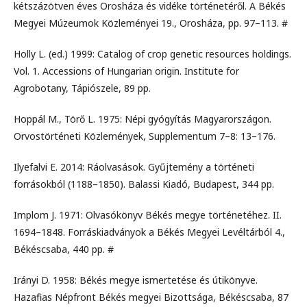
kétszázötven éves Orosháza és vidéke történetéről. A Békés
Megyei Múzeumok Közleményei 19., Orosháza, pp. 97–113. #
Holly L. (ed.) 1999: Catalog of crop genetic resources holdings.
Vol. 1. Accessions of Hungarian origin. Institute for
Agrobotany, Tápiószele, 89 pp.
Hoppál M., Törő L. 1975: Népi gyógyítás Magyarországon.
Orvostörténeti Közlemények, Supplementum 7–8: 13–176.
Ilyefalvi E. 2014: Ráolvasások. Gyűjtemény a történeti
forrásokból (1188–1850). Balassi Kiadó, Budapest, 344 pp.
Implom J. 1971: Olvasókönyv Békés megye történetéhez. II.
1694–1848. Forráskiadványok a Békés Megyei Levéltárból 4.,
Békéscsaba, 440 pp. #
Irányi D. 1958: Békés megye ismertetése és útikönyve.
Hazafias Népfront Békés megyei Bizottsága, Békéscsaba, 87