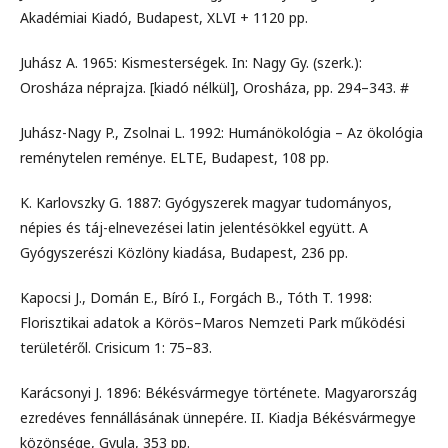
Akadémiai Kiadó, Budapest, XLVI + 1120 pp.
Juhász A. 1965: Kismesterségek. In: Nagy Gy. (szerk.):
Orosháza néprajza. [kiadó nélkül], Orosháza, pp. 294–343. #
Juhász-Nagy P., Zsolnai L. 1992: Humánökológia – Az ökológia
reménytelen reménye. ELTE, Budapest, 108 pp.
K. Karlovszky G. 1887: Gyógyszerek magyar tudományos,
népies és táj-elnevezései latin jelentésökkel együtt. A
Gyógyszerészi Közlöny kiadása, Budapest, 236 pp.
Kapocsi J., Domán E., Bíró I., Forgách B., Tóth T. 1998:
Florisztikai adatok a Körös–Maros Nemzeti Park működési
területéről. Crisicum 1: 75–83.
Karácsonyi J. 1896: Békésvármegye története. Magyarország
ezredéves fennállásának ünnepére. II. Kiadja Békésvármegye
közönsége, Gyula, 353 pp.