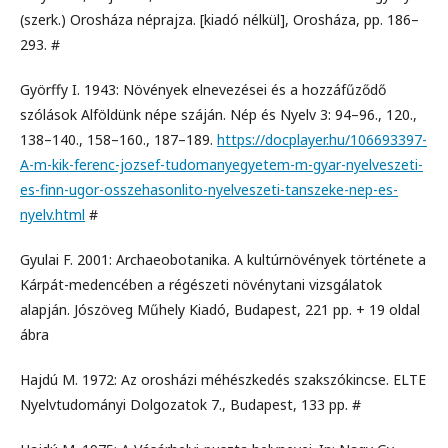
(szerk.) Orosháza néprajza. [kiadó nélkül], Orosháza, pp. 186–
293. #
Györffy I. 1943: Növények elnevezései és a hozzáfűződő
szólások Alföldünk népe száján. Nép és Nyelv 3: 94–96., 120.,
138–140., 158–160., 187–189.
https://docplayer.hu/106693397-
A-m-kik-ferenc-jozsef-tudomanyegyetem-m-gyar-nyelveszeti-
es-finn-ugor-osszehasonlito-nyelveszeti-tanszeke-nep-es-
nyelv.html
#
Gyulai F. 2001: Archaeobotanika. A kultúrnövények története a
Kárpát-medencében a régészeti növénytani vizsgálatok
alapján. Jószöveg Műhely Kiadó, Budapest, 221 pp. + 19 oldal
ábra
Hajdú M. 1972: Az orosházi méhészkedés szakszókincse. ELTE
Nyelvtudományi Dolgozatok 7., Budapest, 133 pp. #