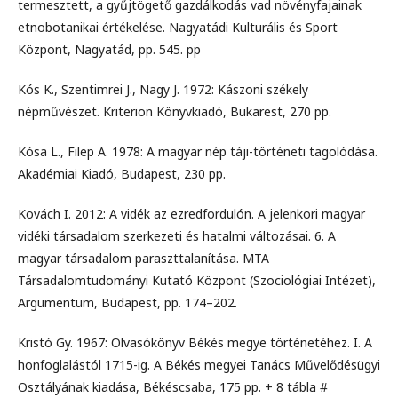
termesztett, a gyűjtögető gazdálkodás vad növényfajainak
etnobotanikai értékelése. Nagyatádi Kulturális és Sport
Központ, Nagyatád, pp. 545. pp
Kós K., Szentimrei J., Nagy J. 1972: Kászoni székely
népművészet. Kriterion Könyvkiadó, Bukarest, 270 pp.
Kósa L., Filep A. 1978: A magyar nép táji-történeti tagolódása.
Akadémiai Kiadó, Budapest, 230 pp.
Kovách I. 2012: A vidék az ezredfordulón. A jelenkori magyar
vidéki társadalom szerkezeti és hatalmi változásai. 6. A
magyar társadalom paraszttalanítása. MTA
Társadalomtudományi Kutató Központ (Szociológiai Intézet),
Argumentum, Budapest, pp. 174–202.
Kristó Gy. 1967: Olvasókönyv Békés megye történetéhez. I. A
honfoglalástól 1715-ig. A Békés megyei Tanács Művelődésügyi
Osztályának kiadása, Békéscsaba, 175 pp. + 8 tábla #