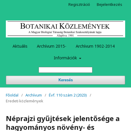
Regisztráció
Bejelentkezés
Aktuális
Archívum 2015-
Archívum 1902-2014
Információk
Keresés
Főoldal
/
Archívum
/
Évf. 110 szám 2 (2023)
/
Eredeti közlemények
Néprajzi gyűjtések jelentősége a
hagyományos növény- és