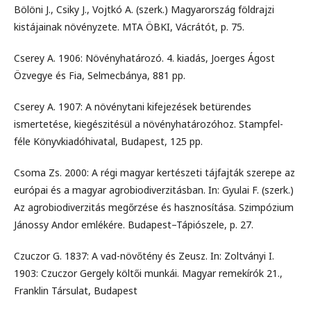
Bölöni J., Csiky J., Vojtkó A. (szerk.) Magyarország földrajzi
kistájainak növényzete. MTA ÖBKI, Vácrátót, p. 75.
Cserey A. 1906: Növényhatározó. 4. kiadás, Joerges Ágost
Özvegye és Fia, Selmecbánya, 881 pp.
Cserey A. 1907: A növénytani kifejezések betürendes
ismertetése, kiegészitésül a növényhatározóhoz. Stampfel-
féle Könyvkiadóhivatal, Budapest, 125 pp.
Csoma Zs. 2000: A régi magyar kertészeti tájfajták szerepe az
európai és a magyar agrobiodiverzitásban. In: Gyulai F. (szerk.)
Az agrobiodiverzitás megőrzése és hasznosítása. Szimpózium
Jánossy Andor emlékére. Budapest–Tápiószele, p. 27.
Czuczor G. 1837: A vad-növőtény és Zeusz. In: Zoltványi I.
1903: Czuczor Gergely költői munkái. Magyar remekírók 21.,
Franklin Társulat, Budapest