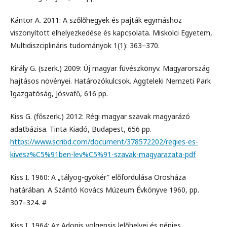
Kántor A. 2011: A szőlőhegyek és pajták egymáshoz
viszonyított elhelyezkedése és kapcsolata. Miskolci Egyetem,
Multidiszciplináris tudományok 1(1): 363–370.
Király G. (szerk.) 2009: Új magyar füvészkönyv. Magyarország
hajtásos növényei. Határozókulcsok. Aggteleki Nemzeti Park
Igazgatóság, Jósvafő, 616 pp.
Kiss G. (főszerk.) 2012: Régi magyar szavak magyarázó
adatbázisa. Tinta Kiadó, Budapest, 656 pp.
https://www.scribd.com/document/378572202/regies-es-
kivesz%C5%91ben-lev%C5%91-szavak-magyarazata-pdf
Kiss I. 1960: A „tályog-gyökér” előfordulása Orosháza
határában. A Szántó Kovács Múzeum Évkönyve 1960, pp.
307–324. #
Kiss I. 1964: Az Adonis volgensis lelőhelyei és népies