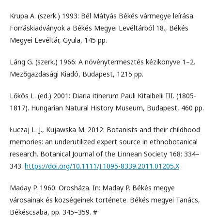
Krupa A. (szerk.) 1993: Bél Mátyás Békés vármegye leírása.
Forráskiadványok a Békés Megyei Levéltárból 18., Békés
Megyei Levéltár, Gyula, 145 pp.
Láng G. (szerk.) 1966: A növénytermesztés kézikönyve 1–2.
Mezőgazdasági Kiadó, Budapest, 1215 pp.
Lőkös L. (ed.) 2001: Diaria itinerum Pauli Kitaibelii III. (1805-
1817). Hungarian Natural History Museum, Budapest, 460 pp.
Łuczaj L. J., Kujawska M. 2012: Botanists and their childhood
memories: an underutilized expert source in ethnobotanical
research. Botanical Journal of the Linnean Society 168: 334–
343.
https://doi.org/10.1111/J.1095-8339.2011.01205.X
Maday P. 1960: Orosháza. In: Maday P. Békés megye
városainak és községeinek története. Békés megyei Tanács,
Békéscsaba, pp. 345–359. #