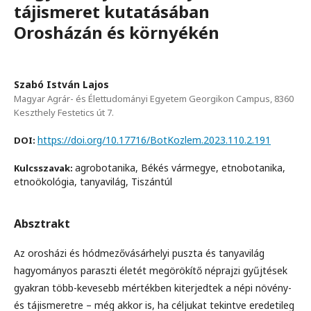
tájismeret kutatásában
Orosházán és környékén
Szabó István Lajos
Magyar Agrár- és Élettudományi Egyetem Georgikon Campus, 8360
Keszthely Festetics út 7.
https://doi.org/10.17716/BotKozlem.2023.110.2.191
DOI:
agrobotanika, Békés vármegye, etnobotanika,
Kulcsszavak:
etnoökológia, tanyavilág, Tiszántúl
Absztrakt
Az orosházi és hódmezővásárhelyi puszta és tanyavilág
hagyományos paraszti életét megörökítő néprajzi gyűjtések
gyakran több-kevesebb mértékben kiterjedtek a népi növény-
és tájismeretre – még akkor is, ha céljukat tekintve eredetileg