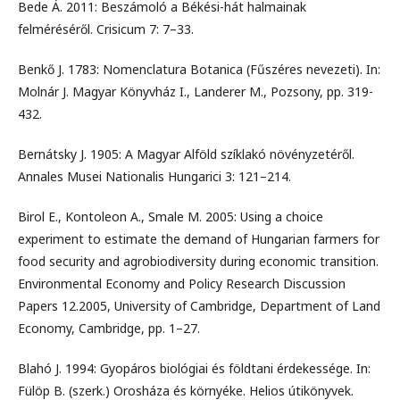
Bede Á. 2011: Beszámoló a Békési-hát halmainak
felméréséről. Crisicum 7: 7–33.
Benkő J. 1783: Nomenclatura Botanica (Fűszéres nevezeti). In:
Molnár J. Magyar Könyvház I., Landerer M., Pozsony, pp. 319-
432.
Bernátsky J. 1905: A Magyar Alföld szíklakó növényzetéről.
Annales Musei Nationalis Hungarici 3: 121–214.
Birol E., Kontoleon A., Smale M. 2005: Using a choice
experiment to estimate the demand of Hungarian farmers for
food security and agrobiodiversity during economic transition.
Environmental Economy and Policy Research Discussion
Papers 12.2005, University of Cambridge, Department of Land
Economy, Cambridge, pp. 1–27.
Blahó J. 1994: Gyopáros biológiai és földtani érdekessége. In:
Fülöp B. (szerk.) Orosháza és környéke. Helios útikönyvek.