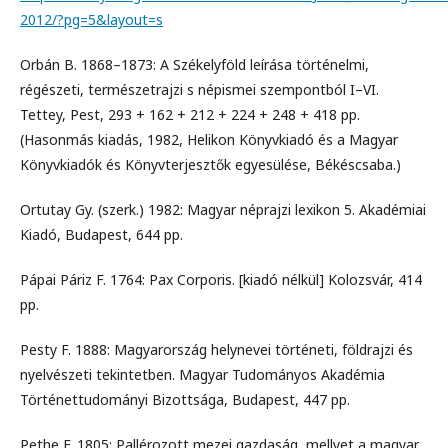
2012/?pg=5&layout=s
Orbán B. 1868–1873: A Székelyföld leírása történelmi,
régészeti, természetrajzi s népismei szempontból I–VI.
Tettey, Pest, 293 + 162 + 212 + 224 + 248 + 418 pp.
(Hasonmás kiadás, 1982, Helikon Könyvkiadó és a Magyar
Könyvkiadók és Könyvterjesztők egyesülése, Békéscsaba.)
Ortutay Gy. (szerk.) 1982: Magyar néprajzi lexikon 5. Akadémiai
Kiadó, Budapest, 644 pp.
Pápai Páriz F. 1764: Pax Corporis. [kiadó nélkül] Kolozsvár, 414
pp.
Pesty F. 1888: Magyarország helynevei történeti, földrajzi és
nyelvészeti tekintetben. Magyar Tudományos Akadémia
Történettudományi Bizottsága, Budapest, 447 pp.
Pethe F. 1805: Pallérozott mezei gazdaság, mellyet a magyar