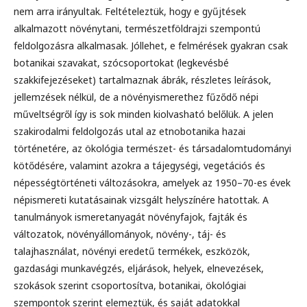
nem arra irányultak. Feltételeztük, hogy e gyűjtések
alkalmazott növénytani, természetföldrajzi szempontú
feldolgozásra alkalmasak. Jóllehet, e felmérések gyakran csak
botanikai szavakat, szócsoportokat (legkevésbé
szakkifejezéseket) tartalmaznak ábrák, részletes leírások,
jellemzések nélkül, de a növényismerethez fűződő népi
műveltségről így is sok minden kiolvasható belőlük. A jelen
szakirodalmi feldolgozás utal az etnobotanika hazai
történetére, az ökológia természet- és társadalomtudományi
kötődésére, valamint azokra a tájegységi, vegetációs és
népességtörténeti változásokra, amelyek az 1950–70-es évek
népismereti kutatásainak vizsgált helyszínére hatottak. A
tanulmányok ismeretanyagát növényfajok, fajták és
változatok, növényállományok, növény-, táj- és
talajhasználat, növényi eredetű termékek, eszközök,
gazdasági munkavégzés, eljárások, helyek, elnevezések,
szokások szerint csoportosítva, botanikai, ökológiai
szempontok szerint elemeztük, és saját adatokkal