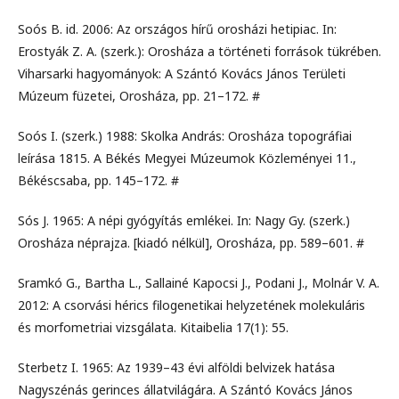
Soós B. id. 2006: Az országos hírű orosházi hetipiac. In:
Erostyák Z. A. (szerk.): Orosháza a történeti források tükrében.
Viharsarki hagyományok: A Szántó Kovács János Területi
Múzeum füzetei, Orosháza, pp. 21–172. #
Soós I. (szerk.) 1988: Skolka András: Orosháza topográfiai
leírása 1815. A Békés Megyei Múzeumok Közleményei 11.,
Békéscsaba, pp. 145–172. #
Sós J. 1965: A népi gyógyítás emlékei. In: Nagy Gy. (szerk.)
Orosháza néprajza. [kiadó nélkül], Orosháza, pp. 589–601. #
Sramkó G., Bartha L., Sallainé Kapocsi J., Podani J., Molnár V. A.
2012: A csorvási hérics filogenetikai helyzetének molekuláris
és morfometriai vizsgálata. Kitaibelia 17(1): 55.
Sterbetz I. 1965: Az 1939–43 évi alföldi belvizek hatása
Nagyszénás gerinces állatvilágára. A Szántó Kovács János