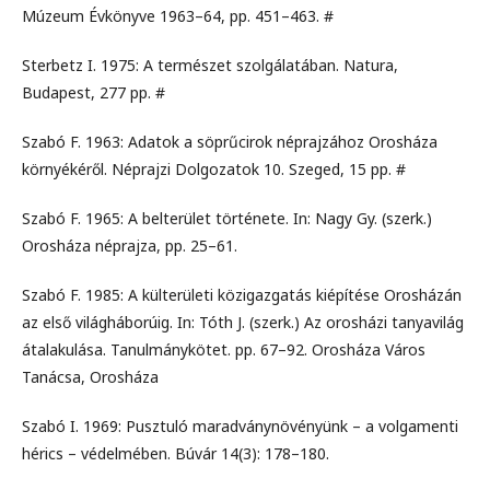
Múzeum Évkönyve 1963–64, pp. 451–463. #
Sterbetz I. 1975: A természet szolgálatában. Natura,
Budapest, 277 pp. #
Szabó F. 1963: Adatok a söprűcirok néprajzához Orosháza
környékéről. Néprajzi Dolgozatok 10. Szeged, 15 pp. #
Szabó F. 1965: A belterület története. In: Nagy Gy. (szerk.)
Orosháza néprajza, pp. 25–61.
Szabó F. 1985: A külterületi közigazgatás kiépítése Orosházán
az első világháborúig. In: Tóth J. (szerk.) Az orosházi tanyavilág
átalakulása. Tanulmánykötet. pp. 67–92. Orosháza Város
Tanácsa, Orosháza
Szabó I. 1969: Pusztuló maradványnövényünk – a volgamenti
hérics – védelmében. Búvár 14(3): 178–180.