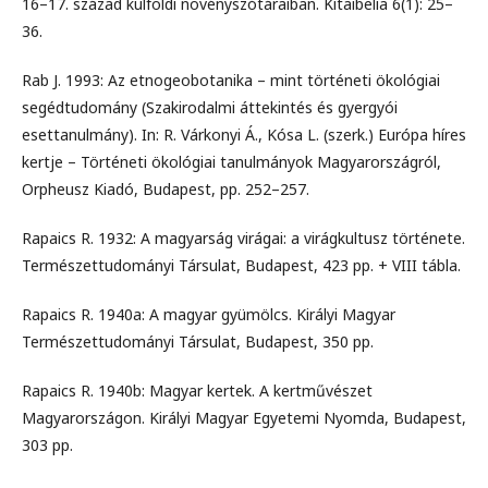
16–17. század külföldi növényszótáraiban. Kitaibelia 6(1): 25–
36.
Rab J. 1993: Az etnogeobotanika – mint történeti ökológiai
segédtudomány (Szakirodalmi áttekintés és gyergyói
esettanulmány). In: R. Várkonyi Á., Kósa L. (szerk.) Európa híres
kertje – Történeti ökológiai tanulmányok Magyarországról,
Orpheusz Kiadó, Budapest, pp. 252–257.
Rapaics R. 1932: A magyarság virágai: a virágkultusz története.
Természettudományi Társulat, Budapest, 423 pp. + VIII tábla.
Rapaics R. 1940a: A magyar gyümölcs. Királyi Magyar
Természettudományi Társulat, Budapest, 350 pp.
Rapaics R. 1940b: Magyar kertek. A kertművészet
Magyarországon. Királyi Magyar Egyetemi Nyomda, Budapest,
303 pp.