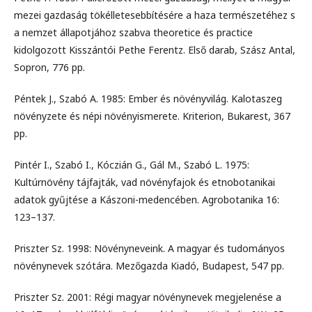
mezei gazdaság tökélletesebbítésére a haza természetéhez s
a nemzet állapotjához szabva theoretice és practice
kidolgozott Kisszántói Pethe Ferentz. Első darab, Szász Antal,
Sopron, 776 pp.
Péntek J., Szabó A. 1985: Ember és növényvilág. Kalotaszeg
növényzete és népi növényismerete. Kriterion, Bukarest, 367
pp.
Pintér I., Szabó I., Kóczián G., Gál M., Szabó L. 1975:
Kultúrnövény tájfajták, vad növényfajok és etnobotanikai
adatok gyűjtése a Kászoni-medencében. Agrobotanika 16:
123–137.
Priszter Sz. 1998: Növényneveink. A magyar és tudományos
növénynevek szótára. Mezőgazda Kiadó, Budapest, 547 pp.
Priszter Sz. 2001: Régi magyar növénynevek megjelenése a