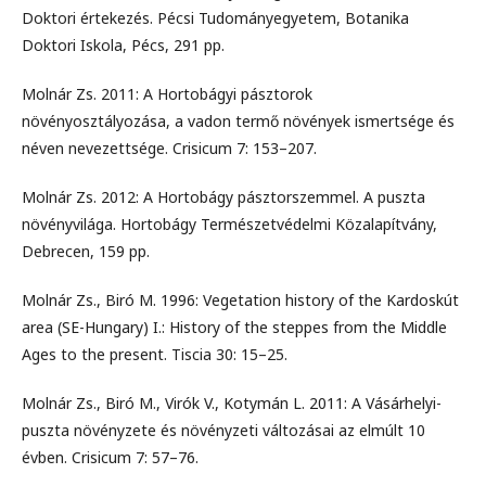
Doktori értekezés. Pécsi Tudományegyetem, Botanika
Doktori Iskola, Pécs, 291 pp.
Molnár Zs. 2011: A Hortobágyi pásztorok
növényosztályozása, a vadon termő növények ismertsége és
néven nevezettsége. Crisicum 7: 153–207.
Molnár Zs. 2012: A Hortobágy pásztorszemmel. A puszta
növényvilága. Hortobágy Természetvédelmi Közalapítvány,
Debrecen, 159 pp.
Molnár Zs., Biró M. 1996: Vegetation history of the Kardoskút
area (SE-Hungary) I.: History of the steppes from the Middle
Ages to the present. Tiscia 30: 15–25.
Molnár Zs., Biró M., Virók V., Kotymán L. 2011: A Vásárhelyi-
puszta növényzete és növényzeti változásai az elmúlt 10
évben. Crisicum 7: 57–76.