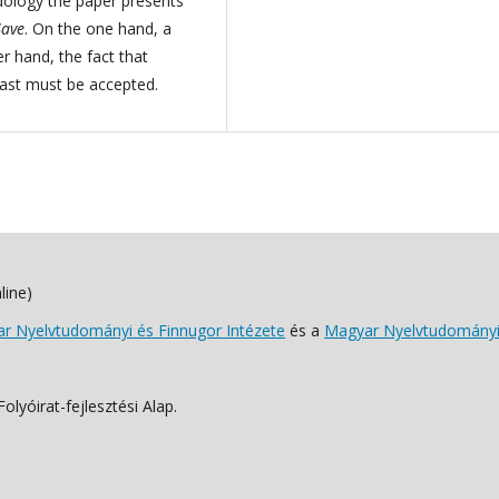
dology the paper presents
Save
. On the one hand, a
r hand, the fact that
past must be accepted.
line)
 Nyelvtudományi és Finnugor Intézete
és a
Magyar Nyelvtudományi
lyóirat-fejlesztési Alap.