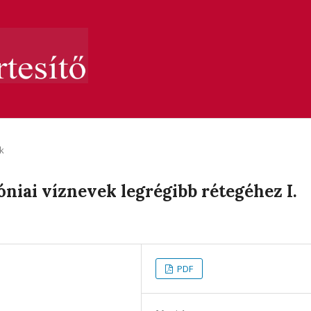
k
iai víznevek legrégibb rétegéhez I.
PDF