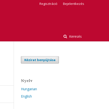
Regisztráció
Bejelentkezés
Keresés
Kézirat benyújtása
Nyelv
Hungarian
English