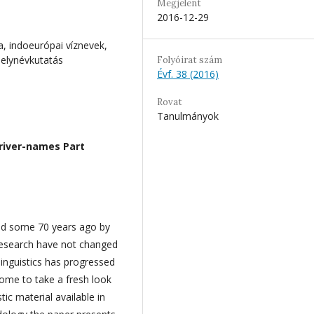
Megjelent
2016-12-29
a, indoeurópai víznevek,
helynévkutatás
Folyóirat szám
Évf. 38 (2016)
Rovat
Tanulmányok
river-names Part
ed some 70 years ago by
research have not changed
inguistics has progressed
ome to take a fresh look
ic material available in