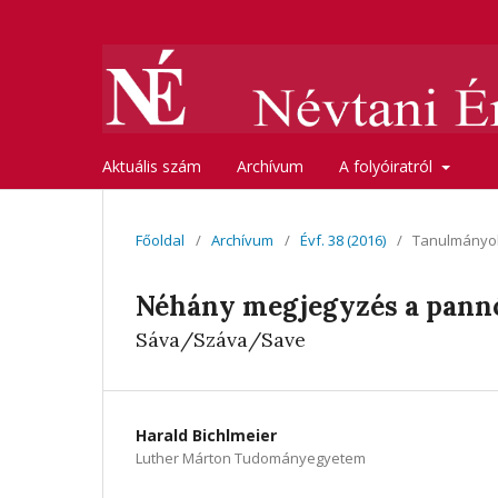
Aktuális szám
Archívum
A folyóiratról
Főoldal
/
Archívum
/
Évf. 38 (2016)
/
Tanulmányo
Néhány megjegyzés a pannón
Sáva/Száva/Save
Harald Bichlmeier
Luther Márton Tudományegyetem