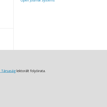
Open Journal Systems
 Társaság
lektorált folyóirata.