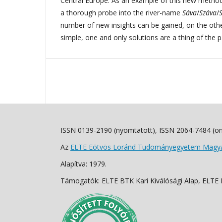
Central Europe. As an example of this new metho
a thorough probe into the river-name
Sáva
/
Száva
/
number of new insights can be gained, on the othe
simple, one and only solutions are a thing of the 
ISSN 0139-2190 (nyomtatott), ISSN 2064-7484 (on
Az
ELTE Eötvös Loránd Tudományegyetem Magyar
Alapítva: 1979.
Támogatók: ELTE BTK Kari Kiválósági Alap, ELTE Fo