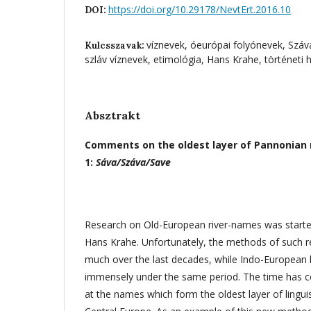
https://doi.org/10.29178/NevtErt.2016.10
DOI:
víznevek, óeurópai folyónevek, Száv
Kulcsszavak:
szláv víznevek, etimológia, Hans Krahe, történeti 
Absztrakt
Comments on the oldest layer of Pannonian 
1:
Sáva/Száva/Save
Research on Old-European river-names was start
Hans Krahe. Unfortunately, the methods of such 
much over the last decades, while Indo-European l
immensely under the same period. The time has c
at the names which form the oldest layer of linguist